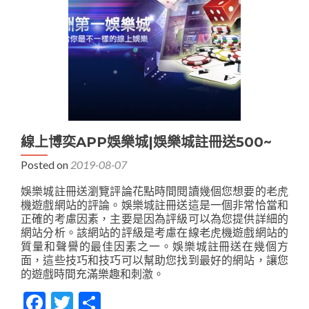
線上博奕APP娛樂城|娛樂城註冊送500~
Posted on
2019-08-07
娛樂城註冊送瀏覽評論花點時間閱讀幾個您想要的老虎
機遊戲網站的評論。娛樂城註冊送這是一個非常恰當和
正確的考慮因素，主要是因為評級可以為您提供詳細的
網站分析。該網站的評級是考慮在線老虎機遊戲網站的
質量和聲譽的最佳因素之一。娛樂城註冊送在幾個方
面，這些技巧和技巧可以幫助您找到最好的網站，讓您
的遊戲時間充滿樂趣和刺激。
Facebook
Twitter
分