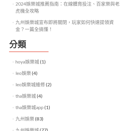
2024娛樂城推薦指南：在線體育投注、百家樂與老
虎機全攻略
九州娛樂城宣布即將關閉，玩家如何快速提領資
金？一篇全搞懂！
分類
hoya娛樂城
(1)
leo娛樂
(4)
leo娛樂城維修
(2)
tha娛樂城
(4)
tha娛樂城app
(1)
九州娛樂
(83)
九州娛樂城
(77)