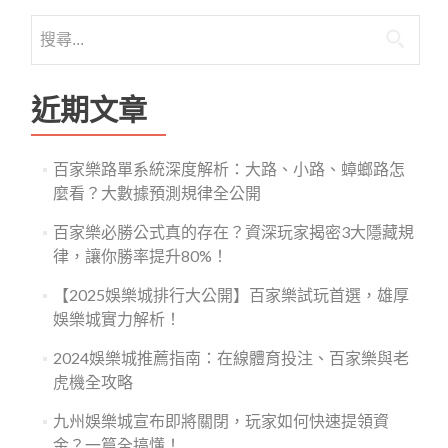
覽
搜
尋
關
鍵
近期文章
字:
百家樂路單系統深度解析：大路、小路、蟑螂路怎
麼看？大數據預測規律全公開
百家樂必勝公式真的存在？資深玩家揭密3大隱藏規
律，讓你勝率提升80%！
【2025娛樂城排行大公開】百家樂試玩首選，雄厚
娛樂城實力解析！
2024娛樂城推薦指南：在線體育投注、百家樂與老
虎機全攻略
九州娛樂城宣布即將關閉，玩家如何快速提領資
金？一篇全搞懂！