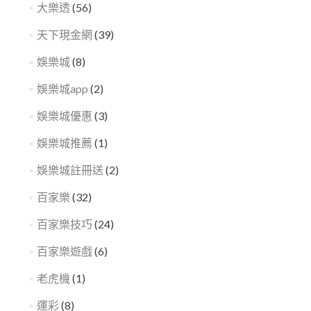
大樂透
(56)
天下現金網
(39)
娛樂城
(8)
娛樂城app
(2)
娛樂城優惠
(3)
娛樂城推薦
(1)
娛樂城註冊送
(2)
百家樂
(32)
百家樂技巧
(24)
百家樂遊戲
(6)
老虎機
(1)
運彩
(8)