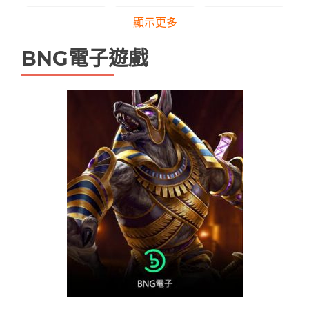
LEO娛樂城
LEO娛樂城下載
LEO娛樂城手機版APP
顯示更多
leo娛樂城維修
tha 3d電子
tha天下
BNG電子遊戲
tha娛樂城
tha娛樂城app
TU娛樂城
TU無法登入
USDT娛樂城
九州娛樂
九州娛樂
九州娛樂leo
九州娛樂 九州娛樂城 未分類
九州娛樂城
九州現金版
優塔娛樂城
優塔娛樂城無法登入
天下現金網
娛樂城
娛樂城app
娛樂城優惠
娛樂城排行
娛樂城註冊送
娛樂城詐騙
手機娛樂城推薦