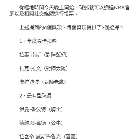
從噹地時間今天晚上開始，球迷就可以通過NBA官
網以及相關社交媒體進行投票。
上述提到的6個獎項，每個獎項提供了3個選擇。
1、年度最佳扣籃
拉裏-南斯（對陣籃網）
扎克-拉文（對陣太陽）
奧拉迪波（對陣老鷹）
2、最有型球員
伊曼-香波特（騎士）
德維恩-韋德（公牛）
拉塞尒-威斯佈魯克（雷霆）