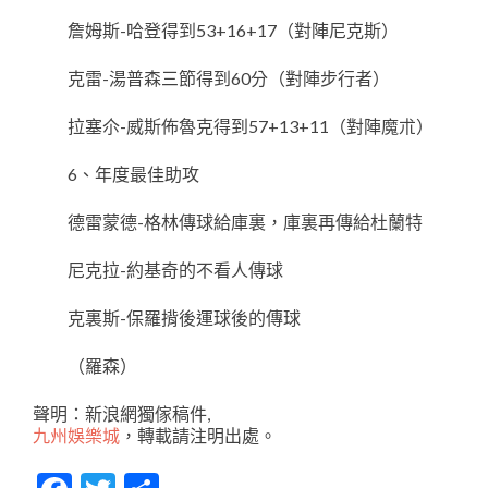
詹姆斯-哈登得到53+16+17（對陣尼克斯）
克雷-湯普森三節得到60分（對陣步行者）
拉塞尒-威斯佈魯克得到57+13+11（對陣魔朮）
6、年度最佳助攻
德雷蒙德-格林傳球給庫裏，庫裏再傳給杜蘭特
尼克拉-約基奇的不看人傳球
克裏斯-保羅揹後運球後的傳球
（羅森）
聲明：新浪網獨傢稿件,
九州娛樂城
，轉載請注明出處。