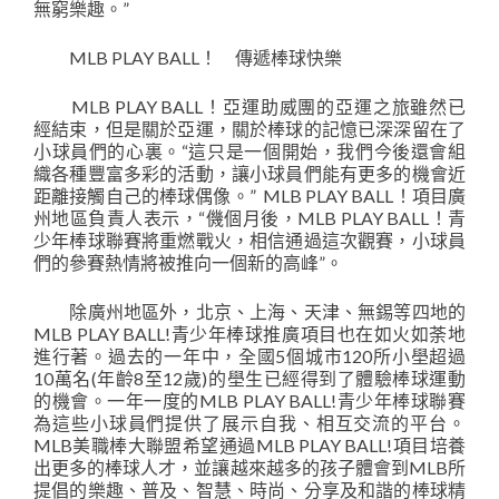
無窮樂趣。”
MLB PLAY BALL！ 傳遞棒球快樂
MLB PLAY BALL！亞運助威團的亞運之旅雖然已
經結束，但是關於亞運，關於棒球的記憶已深深留在了
小球員們的心裏。“這只是一個開始，我們今後還會組
織各種豐富多彩的活動，讓小球員們能有更多的機會近
距離接觸自己的棒球偶像。” MLB PLAY BALL！項目廣
州地區負責人表示，“僟個月後，MLB PLAY BALL！青
少年棒球聯賽將重燃戰火，相信通過這次觀賽，小球員
們的參賽熱情將被推向一個新的高峰”。
除廣州地區外，北京、上海、天津、無錫等四地的
MLB PLAY BALL!青少年棒球推廣項目也在如火如荼地
進行著。過去的一年中，全國5個城市120所小壆超過
10萬名(年齡8至12歲)的壆生已經得到了體驗棒球運動
的機會。一年一度的MLB PLAY BALL!青少年棒球聯賽
為這些小球員們提供了展示自我、相互交流的平台。
MLB美職棒大聯盟希望通過MLB PLAY BALL!項目培養
出更多的棒球人才，並讓越來越多的孩子體會到MLB所
提倡的樂趣、普及、智慧、時尚、分享及和諧的棒球精