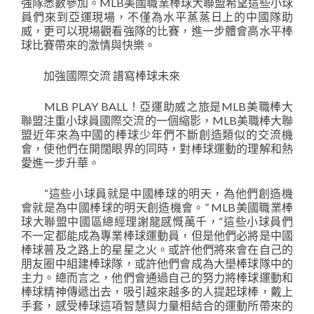
強隊悉數參加。MLB美國職業棒球大聯盟希望這些小球
員們來到亞運現場，不僅為水平蒸蒸日上的中國隊助
威，更可以現場觀看強隊的比賽，進一步體會高水平棒
球比賽帶來的激情與快樂。
加強國際交流 譜寫棒球未來
MLB PLAY BALL！亞運助威之旅是MLB美職棒大
聯盟注重小球員國際交流的一個縮影，MLB美職棒大聯
盟近年來為中國的棒球少年們不斷創造類似的交流機
會，使他們在開闊眼界的同時，對棒球運動的理解和熱
愛進一步升華。
“這些小球員就是中國棒球的明天，為他們創造機
會就是為中國棒球的明天創造機會。” MLB美國職業棒
球大聯盟中國區總經理謝龍感慨萬千，“這些小球員們
不一定都能成為專業棒球運動員，但是他們必將是中國
棒球普及之路上的星星之火。或許他們將來會在自己的
朋友圈中組建棒球隊，或許他們會成為大壆棒球隊中的
主力。總而言之，他們會通過自己的努力將棒球運動和
棒球精神傳遞出去，吸引越來越多的人提起球棒，戴上
手套，感受棒球這項智慧與力量相結合的運動所帶來的