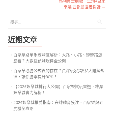
馬刺勇士前瞻：金州4巨頭
章
來襲 西部最強者對話
→
導
搜
覽
尋
關
鍵
近期文章
字:
百家樂路單系統深度解析：大路、小路、蟑螂路怎
麼看？大數據預測規律全公開
百家樂必勝公式真的存在？資深玩家揭密3大隱藏規
律，讓你勝率提升80%！
【2025娛樂城排行大公開】百家樂試玩首選，雄厚
娛樂城實力解析！
2024娛樂城推薦指南：在線體育投注、百家樂與老
虎機全攻略