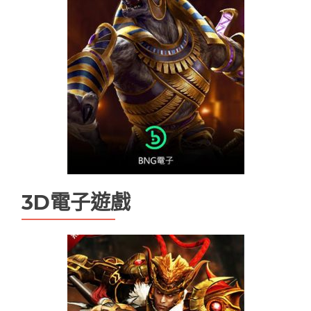
九州娛樂
九州娛樂leo
九州娛樂 九州娛樂城 未分類
九州娛樂城
九州現金版
優塔娛樂城
優塔娛樂城無法登入
天下現金網
娛樂城
娛樂城app
娛樂城優惠
娛樂城排行
娛樂城註冊送
娛樂城詐騙
手機娛樂城推薦
現金版娛樂城
現金版違法嗎
百家樂
3D電子遊戲
百家樂技巧
百家樂機率
百家樂試玩
百家樂路單
百家樂遊戲
線上娛樂城換現金
電子老虎機遊戲推薦
魔龍傳奇打法
魔龍傳奇技巧ptt