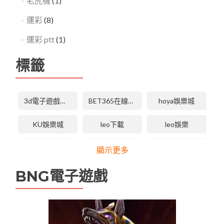
老虎機
(1)
運彩
(8)
運彩 ptt
(1)
標籤
3d電子遊戲技巧
BET365在線體育投注
hoya娛樂城
KU娛樂城
leo下載
leo娛樂
LEO娛樂城
LEO娛樂城下載
LEO娛樂城手機版APP
顯示更多
leo娛樂城維修
tha 3d電子
tha天下
BNG電子遊戲
tha娛樂城
tha娛樂城app
TU娛樂城
TU無法登入
USDT娛樂城
九州娛樂