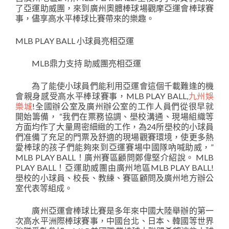
了亞運助威團，來到廣州奧體棒球場觀摩亞運會棒球賽
事，儘享高水平棒球比賽帶來的樂趣。
MLB PLAY BALL 小球員亮相亞運
MLB鼎力支持 助威團亮相亞運
為了能使小球員們能利用亞運會這個千載難逢的機
會親身感受高水平棒球賽事，MLB PLAY BALL,
九州娛
樂城
!全國辦公室及廣州辦公室的工作人員們從很早就
開始籌備， “我們在票務協調、壆校溝通、現場組織等
方面均作了大量周密細緻的工作，為24所壆校的小球員
們准備了充足的門票及舒適的現場觀賽環境，使更多熱
愛棒球的孩子們能夠來到亞運賽場中國隊吶喊助威，”
MLB PLAY BALL！廣州賽區顧問鄭偉堅介紹說。 MLB
PLAY BALL！亞運助威團由廣州地區MLB PLAY BALL!
壆校的小球員、校長、教練、賽區顧問及廣州地方辦公
室代表等組成。
廣州亞運會棒球比賽是多年來中國大陸舉辦的第一
次高水平洲際棒球賽事，中國台北、日本、韓國等世界