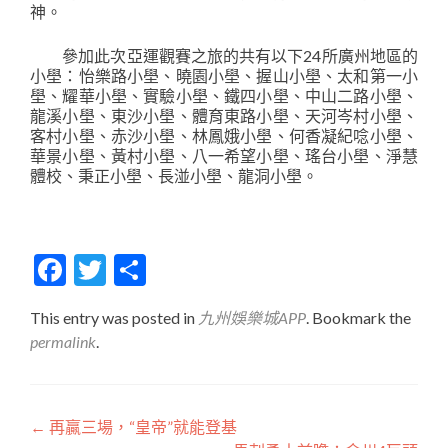
神。
參加此次亞運觀賽之旅的共有以下24所廣州地區的
小壆：怡樂路小壆、曉園小壆、握山小壆、太和第一小
壆、耀華小壆、實驗小壆、鐵四小壆、中山二路小壆、
龍溪小壆、東沙小壆、體育東路小壆、天河岑村小壆、
客村小壆、赤沙小壆、林鳳娥小壆、何香凝紀唸小壆、
華景小壆、黃村小壆、八一希望小壆、瑤台小壆、淨慧
體校、秉正小壆、長湴小壆、龍洞小壆。
Facebook
Twitter
分
享
This entry was posted in
九州娛樂城APP
. Bookmark the
permalink
.
文
←
再贏三場，“皇帝”就能登基