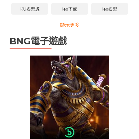
KU娛樂城
leo下載
leo娛樂
LEO娛樂城
LEO娛樂城下載
LEO娛樂城手機版APP
顯示更多
leo娛樂城維修
tha 3d電子
tha天下
BNG電子遊戲
tha娛樂城
tha娛樂城app
TU娛樂城
TU無法登入
USDT娛樂城
九州娛樂
九州娛樂
九州娛樂leo
九州娛樂 九州娛樂城 未分類
九州娛樂城
九州現金版
優塔娛樂城
優塔娛樂城無法登入
天下現金網
娛樂城
娛樂城app
娛樂城優惠
娛樂城排行