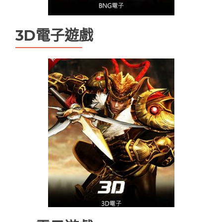
娛樂城註冊送
娛樂城詐騙
手機娛樂城推薦
現金版娛樂城
現金版違法嗎
百家樂
3D電子遊戲
百家樂技巧
百家樂機率
百家樂試玩
百家樂路單
百家樂遊戲
線上娛樂城換現金
電子老虎機遊戲推薦
魔龍傳奇打法
魔龍傳奇技巧ptt