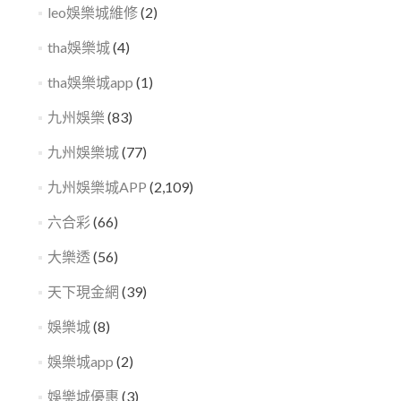
leo娛樂城維修
(2)
tha娛樂城
(4)
tha娛樂城app
(1)
九州娛樂
(83)
九州娛樂城
(77)
九州娛樂城APP
(2,109)
六合彩
(66)
大樂透
(56)
天下現金網
(39)
娛樂城
(8)
娛樂城app
(2)
娛樂城優惠
(3)