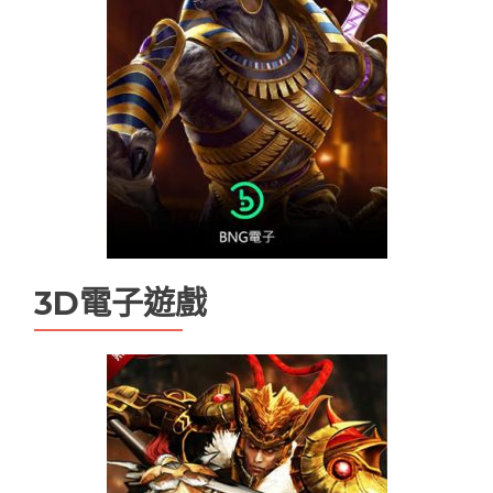
九州娛樂
九州娛樂leo
九州娛樂 九州娛樂城 未分類
九州娛樂城
九州現金版
優塔娛樂城
優塔娛樂城無法登入
天下現金網
娛樂城
娛樂城app
娛樂城優惠
娛樂城排行
娛樂城註冊送
娛樂城詐騙
手機娛樂城推薦
現金版娛樂城
現金版違法嗎
百家樂
3D電子遊戲
百家樂技巧
百家樂機率
百家樂試玩
百家樂路單
百家樂遊戲
線上娛樂城換現金
電子老虎機遊戲推薦
魔龍傳奇打法
魔龍傳奇技巧ptt