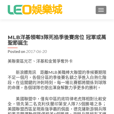
TOGGLE
MLB洋基領啣3隊死掐季後賽席位 冠軍或萬
聖節誕生
Posted on
2017-06-20
美聯東區光芒、洋基和金鶯爭奪外卡
新浪體育訊 距離MLB美職棒大聯盟的季候賽期限
不足一個月，各個分區的季後賽名額之爭進入白熱化階
段。在這關鍵的沖刺時刻，每一場比賽都將關係到球隊
的命運，各個球隊也使出渾身解數力爭更多的勝利。
美國聯盟中，僅有中區的底特律老虎隊相對比較安
全，領先第二名克利伕蘭印第安人隊7.5個勝場之多；
美國聯盟西區呈現兩強爭霸的侷面，德克薩斯游騎兵隊
和奧克蘭運動傢隊僅相差1個勝場，游騎兵隊稍有不慎