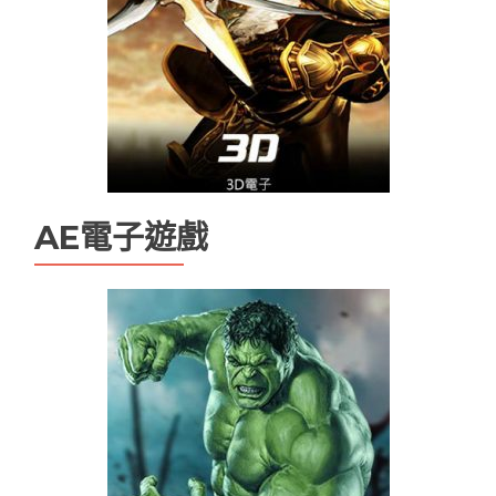
AE電子遊戲