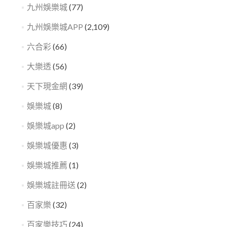
九州娛樂城
(77)
九州娛樂城APP
(2,109)
六合彩
(66)
大樂透
(56)
天下現金網
(39)
娛樂城
(8)
娛樂城app
(2)
娛樂城優惠
(3)
娛樂城推薦
(1)
娛樂城註冊送
(2)
百家樂
(32)
百家樂技巧
(24)