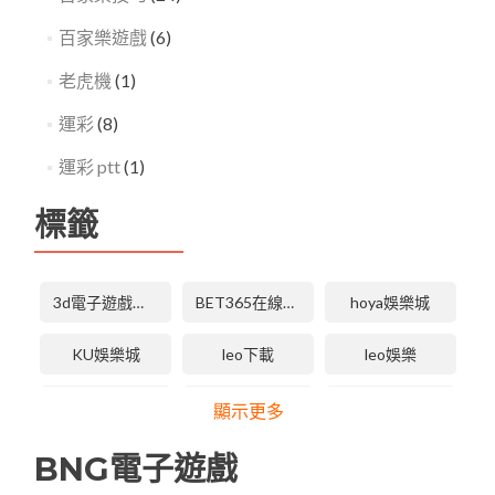
百家樂遊戲
(6)
老虎機
(1)
運彩
(8)
運彩 ptt
(1)
標籤
3d電子遊戲技巧
BET365在線體育投注
hoya娛樂城
KU娛樂城
leo下載
leo娛樂
LEO娛樂城
LEO娛樂城下載
LEO娛樂城手機版APP
顯示更多
leo娛樂城維修
tha 3d電子
tha天下
BNG電子遊戲