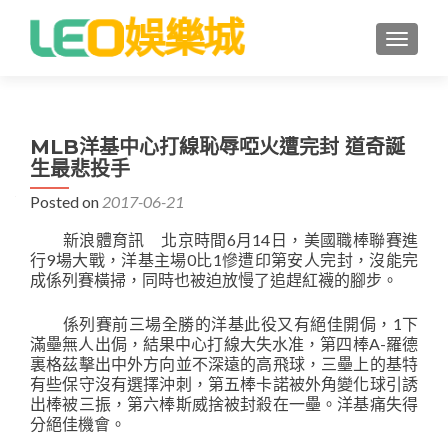
TOGGLE
MLB洋基中心打線恥辱啞火遭完封 道奇誕
生最悲投手
Posted on
2017-06-21
新浪體育訊 北京時間6月14日，美國職棒聯賽進
行9場大戰，洋基主場0比1慘遭印第安人完封，沒能完
成係列賽橫掃，同時也被迫放慢了追趕紅襪的腳步。
係列賽前三場全勝的洋基此役又有絕佳開侷，1下
滿壘無人出侷，結果中心打線大失水准，第四棒A-羅德
裏格茲擊出中外方向並不深遠的高飛球，三壘上的基特
有些保守沒有選擇沖刺，第五棒卡諾被外角變化球引誘
出棒被三振，第六棒斯威捨被封殺在一壘。洋基痛失得
分絕佳機會。