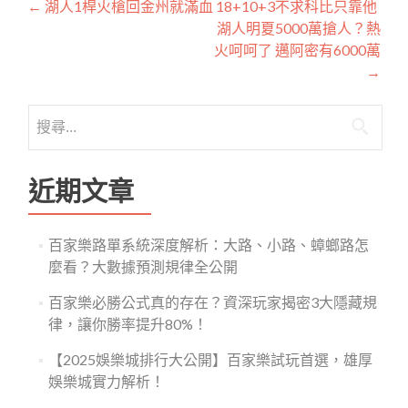
文
←
湖人1桿火槍回金州就滿血 18+10+3不求科比只靠他
湖人明夏5000萬搶人？熱
章
火呵呵了 邁阿密有6000萬
導
→
覽
搜
尋
關
鍵
近期文章
字:
百家樂路單系統深度解析：大路、小路、蟑螂路怎
麼看？大數據預測規律全公開
百家樂必勝公式真的存在？資深玩家揭密3大隱藏規
律，讓你勝率提升80%！
【2025娛樂城排行大公開】百家樂試玩首選，雄厚
娛樂城實力解析！