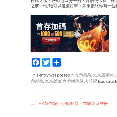
在此之後，您還可以分一對，雙倍或保險。在
之前，他/她可以繼續打擊。如果最終你有一個
Facebook
Twitter
分
享
This entry was posted in
九州娛樂
,
九州娛樂城
,
州娛樂
,
九州娛樂 九州娛樂城 未分類
. Bookmark
文
←
THA娛樂城24小時娛樂，立即免費註冊‎
章