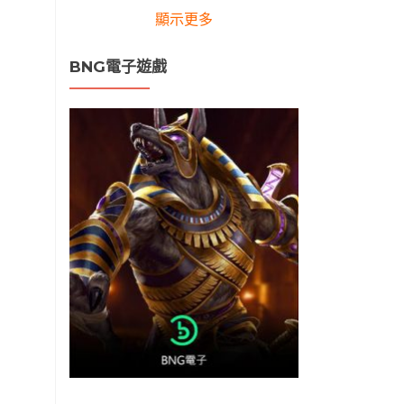
leo下載
leo娛樂
顯示更多
LEO娛樂城
LEO娛樂城下載
BNG電子遊戲
LEO娛樂城手機版APP
leo娛樂城維修
tha 3d電子
tha天下
tha娛樂城
tha娛樂城app
TU娛樂城
TU無法登入
USDT娛樂城
九州娛樂
九州娛樂
九州娛樂leo
九州娛樂 九州娛樂城 未分類
九州娛樂城
九州現金版
優塔娛樂城