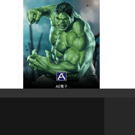
電子老虎機遊戲推薦
魔龍傳奇打法
魔龍傳奇技巧ptt