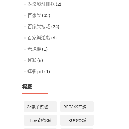
娛樂城註冊送
(2)
百家樂
(32)
百家樂技巧
(24)
百家樂遊戲
(6)
老虎機
(1)
運彩
(8)
運彩 ptt
(1)
標籤
3d電子遊戲技巧
BET365在線體育投注
hoya娛樂城
KU娛樂城