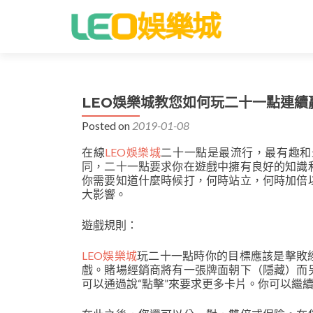
LEO娛樂城教您如何玩二十一點連續
Posted on
2019-01-08
在線
LEO娛樂城
二十一點是最流行，最有趣和
同，二十一點要求你在遊戲中擁有良好的知識
你需要知道什麼時候打，何時站立，何時加倍
大影響。
遊戲規則：
LEO娛樂城
玩二十一點時你的目標應該是擊敗
戲。賭場經銷商將有一張牌面朝下（隱藏）而
可以通過說“點擊”來要求更多卡片。你可以繼