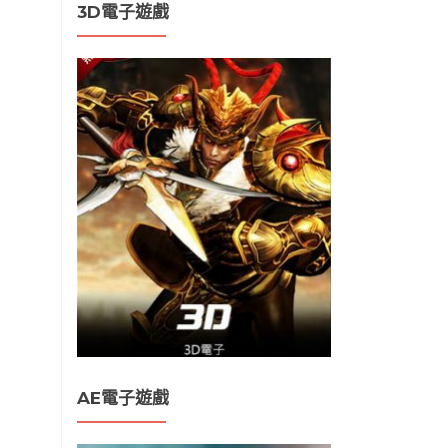
3D電子遊戲
優塔娛樂城無法登入
天下現金網
娛樂城
娛樂城app
娛樂城優惠
娛樂城排行
娛樂城註冊送
娛樂城詐騙
手機娛樂城推薦
現金版娛樂城
現金版違法嗎
百家樂
百家樂技巧
百家樂機率
百家樂試玩
百家樂路單
AE電子遊戲
百家樂遊戲
線上娛樂城換現金