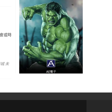
電子老虎機遊戲推薦
魔龍傳奇打法
魔龍傳奇技巧ptt
會或時
城 未