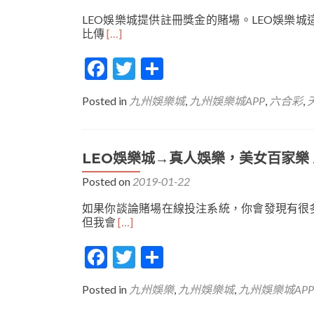
LEO娛樂城提供註冊獎金的賭場。LEO娛樂
Read
比傳
[…]
more
about
Facebook
Twitter
分
LEO
享
娛
Posted in
九州娛樂城
,
九州娛樂城APP
,
六合彩
,
樂
城
真
人
LEO娛樂城→真人娛樂，美女百家樂 
百
家
Posted on
2019-01-22
樂
遊
如果你談論賭場在線投注系統，你會發現有很
戲、
Read
但我會
[…]
輪
more
盤
about
Facebook
Twitter
分
遊
LEO
戲、
享
娛
骰
Posted in
九州娛樂
,
九州娛樂城
,
九州娛樂城APP
樂
寶
城
遊