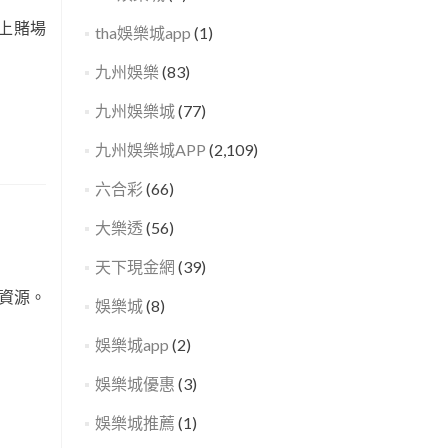
上賭場
tha娛樂城app
(1)
九州娛樂
(83)
九州娛樂城
(77)
九州娛樂城APP
(2,109)
六合彩
(66)
大樂透
(56)
天下現金網
(39)
資源。
娛樂城
(8)
娛樂城app
(2)
娛樂城優惠
(3)
娛樂城推薦
(1)