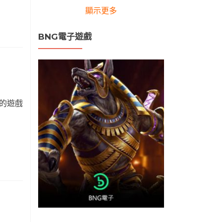
leo下載
leo娛樂
顯示更多
LEO娛樂城
LEO娛樂城下載
BNG電子遊戲
LEO娛樂城手機版APP
leo娛樂城維修
tha 3d電子
tha天下
tha娛樂城
tha娛樂城app
的遊戲
TU娛樂城
TU無法登入
USDT娛樂城
九州娛樂
九州娛樂
九州娛樂leo
九州娛樂 九州娛樂城 未分類
九州娛樂城
九州現金版
優塔娛樂城