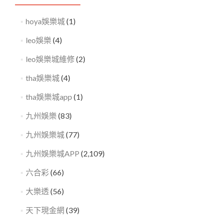
hoya娛樂城
(1)
leo娛樂
(4)
leo娛樂城維修
(2)
tha娛樂城
(4)
tha娛樂城app
(1)
九州娛樂
(83)
九州娛樂城
(77)
九州娛樂城APP
(2,109)
六合彩
(66)
大樂透
(56)
天下現金網
(39)