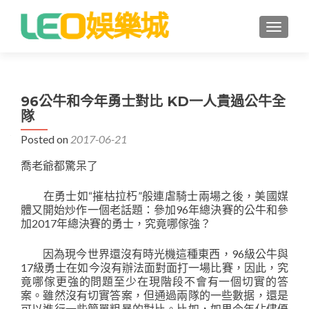
TOGGLE
96公牛和今年勇士對比 KD一人貴過公牛全
隊
Posted on
2017-06-21
喬老爺都驚呆了
在勇士如“摧枯拉朽”般連虐騎士兩場之後，美國媒
體又開始炒作一個老話題：參加96年總決賽的公牛和參
加2017年總決賽的勇士，究竟哪傢強？
因為現今世界還沒有時光機這種東西，96級公牛與
17級勇士在如今沒有辦法面對面打一場比賽，因此，究
竟哪傢更強的問題至少在現階段不會有一個切實的答
案。雖然沒有切實答案，但通過兩隊的一些數据，還是
可以進行一些簡單粗暴的對比。比如，如果今年佔儘優