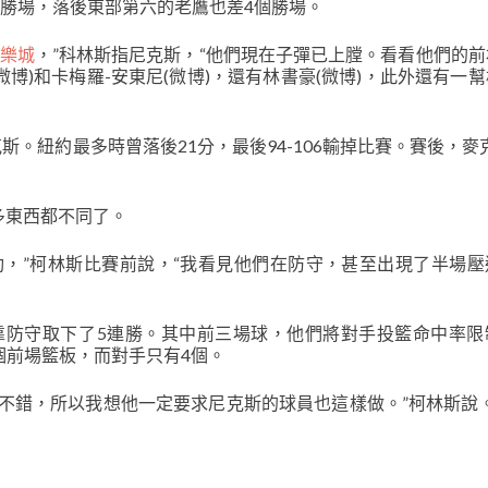
勝場，落後東部第六的老鷹也差4個勝場。
樂城
，”科林斯指尼克斯，“他們現在子彈已上膛。看看他們的前
微博)和卡梅羅-安東尼(微博)，還有林書豪(微博)，此外還有一
。紐約最多時曾落後21分，最後94-106輸掉比賽。賽後，麥
東西都不同了。
”柯林斯比賽前說，“我看見他們在防守，甚至出現了半場壓
防守取下了5連勝。其中前三場球，他們將對手投籃命中率限
個前場籃板，而對手只有4個。
錯，所以我想他一定要求尼克斯的球員也這樣做。”柯林斯說。