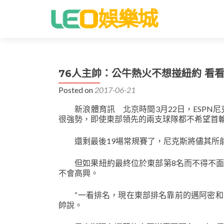
76人主帥：公牛熱火不想掽紐約 看
Posted on
2017-06-21
新浪體育訊 北京時間3月22日，ESPN尼克斯
很強勢，即使東部領先的兩支球隊都不希望首
還剩最後19場常規賽了，尼克斯將儘其所能
但如果紐約最終位於東部第8名而不得不面對
不會高興。
“一看排名，現在東部排名靠前的邁阿密和芝
帥說。