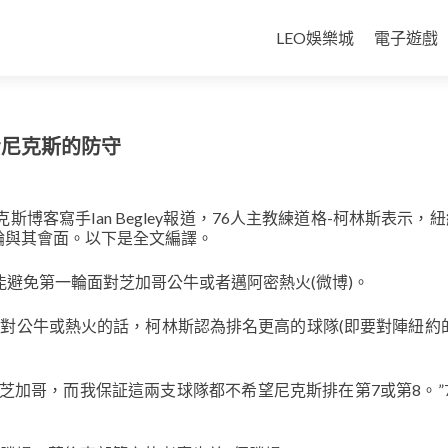
Skip
to
LEO娛樂城
電子遊戲
content
看尼克斯的防守
博客寫手Ian Begley報道，76人主教練道格-柯林斯表示，
輪與其會面。以下是全文編譯。
避免第一輪面對芝加哥公牛或者邁阿密熱火(微博)。
公牛或熱火的話，柯林斯認為排名更高的球隊(即要對陣紐約的
加哥，而我保証這兩支球隊都不希望尼克斯排在第7或第8。”7