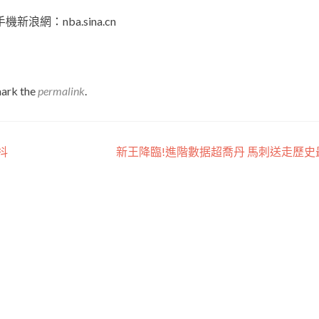
網：nba.sina.cn
ark the
permalink
.
抖
新王降臨!進階數据超喬丹 馬刺送走歷史