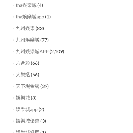
tha娛樂城
(4)
tha娛樂城app
(1)
九州娛樂
(83)
九州娛樂城
(77)
九州娛樂城APP
(2,109)
六合彩
(66)
大樂透
(56)
天下現金網
(39)
娛樂城
(8)
娛樂城app
(2)
娛樂城優惠
(3)
娛樂城推薦
(1)