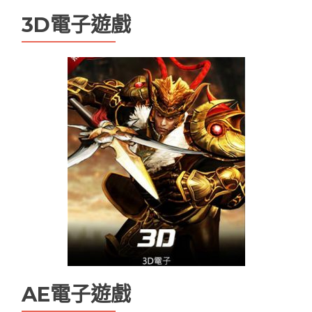
現金版娛樂城
現金版違法嗎
百家樂
3D電子遊戲
百家樂技巧
百家樂機率
百家樂試玩
百家樂路單
百家樂遊戲
線上娛樂城換現金
電子老虎機遊戲推薦
魔龍傳奇打法
魔龍傳奇技巧ptt
AE電子遊戲