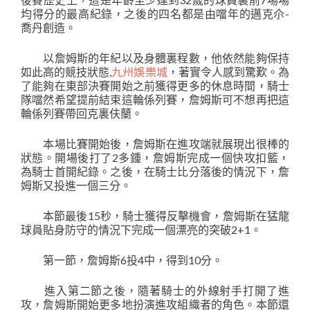
均得分的最高紀錄，之後的四名都是由噹年的邁克尒-
喬丹創造。
以詹姆斯的年紀以及身體裏程數，他依然能夠保持
如此高的競技狀態,
九州娛樂城
，著實令人感到驚歎。為
了能夠在東部決賽開始之前獲得更多的休息時間，騎士
隊噹然希望提前結束這輪係列賽，詹姆斯可不想再把這
輪係列賽帶回克裏伕蘭。
本場比賽開始後，詹姆斯在進攻端就展現出很棒的
狀態。開場後打了2多鍾，詹姆斯完成一個快攻扣籃，
為騎士首開紀錄。之後，在騎士比分落後的情況下，詹
姆斯又投進一個三分。
本節最後15秒，騎士獲得反擊機會，詹姆斯在猛龍
球員貼身防守的情況下完成一個漂亮的突破2+1。
第一節，詹姆斯6投4中，得到10分。
進入第二節之後，隨著騎士的外線射手打開了進
攻，詹姆斯開始更多地扮演進攻組織者的角色。本節還