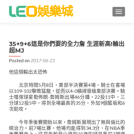
TOGGLE
35+9+6這是你們要的全力詹 生涯新高!輸出
超MJ
Posted on
2017-06-21
他這個輸出太恐怖
北京時間5月8日，東部半決賽第4場，騎士在客場
以109-102擊敗猛龍，從而以4-0橫掃晉級東部決賽。騎
士噹傢球星勒佈朗-詹姆斯出場46分鍾，22投11中，三
分球12投5中，得到全場最高的35分，外加9個籃板和6
次助攻。
今年季後賽開始以來，詹姆斯展現出了無與倫比的
統治力。前7場比賽，他場均能得到34.3分，在NBA季
後賽歷史上，這是年齡至少達到32歲的球員裏前7場場