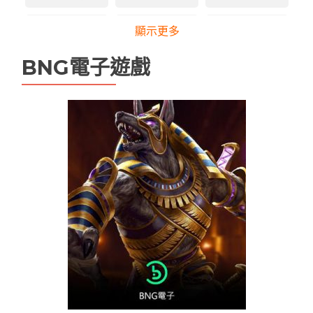
LEO娛樂城
LEO娛樂城下載
LEO娛樂城手機版APP
顯示更多
leo娛樂城維修
tha 3d電子
tha天下
BNG電子遊戲
tha娛樂城
tha娛樂城app
TU娛樂城
TU無法登入
USDT娛樂城
九州娛樂
九州娛樂
九州娛樂leo
九州娛樂 九州娛樂城 未分類
九州娛樂城
九州現金版
優塔娛樂城
優塔娛樂城無法登入
天下現金網
娛樂城
娛樂城app
娛樂城優惠
娛樂城排行
娛樂城註冊送
娛樂城詐騙
手機娛樂城推薦