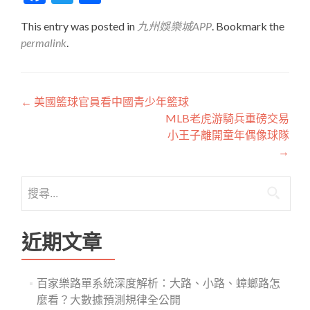
享
This entry was posted in
九州娛樂城APP
. Bookmark the
permalink
.
文
←
美國籃球官員看中國青少年籃球
MLB老虎游騎兵重磅交易
章
小王子離開童年偶像球隊
導
→
覽
搜
尋
關
鍵
近期文章
字:
百家樂路單系統深度解析：大路、小路、蟑螂路怎
麼看？大數據預測規律全公開