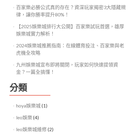
百家樂必勝公式真的存在？資深玩家揭密3大隱藏規
律，讓你勝率提升80%！
【2025娛樂城排行大公開】百家樂試玩首選，雄厚
娛樂城實力解析！
2024娛樂城推薦指南：在線體育投注、百家樂與老
虎機全攻略
九州娛樂城宣布即將關閉，玩家如何快速提領資
金？一篇全搞懂！
分類
hoya娛樂城
(1)
leo娛樂
(4)
leo娛樂城維修
(2)