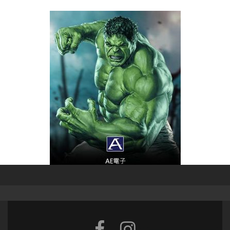
Facebook
Instagram