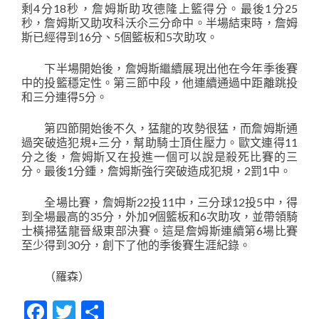
剩4分18秒，詹姆斯助攻德隆上籃得分。最後1分25
秒，詹姆斯又助攻科沃尒三分命中。半場結束時，詹姆
斯已經得到16分、5個籃板和5次助攻。
下半場開始後，詹姆斯繼續展現出他在今年季後賽
中的投籃穩定性。第三節中段，他連續通過中距離跳投
和三分連得5分。
第四節開始後不久，猛龍的攻勢很猛，而詹姆斯通
過突破造犯規+三分，幫助騎士頂住壓力。歐文連得11
分之後，詹姆斯又在投進一個可以說是殺死比賽的三
分。最後1分鍾，詹姆斯強行突破造成犯規，2罰1中。
全場比賽，詹姆斯22投11中，三分球12投5中，得
到全場最高的35分，外加9個籃板和6次助攻，並帶領騎
士橫掃猛龍晉級東部決賽。這是詹姆斯連續第6場比賽
至少得到30分，創下了他的季後賽生涯紀錄。
（羅森）
Facebook
Twitter
分