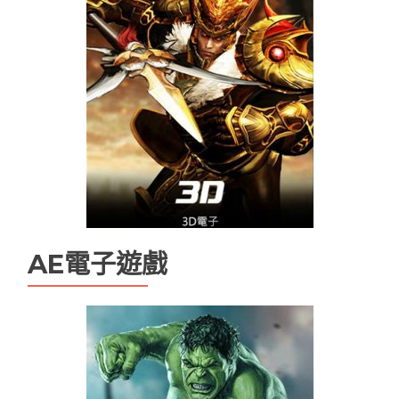
電子老虎機遊戲推薦
魔龍傳奇打法
魔龍傳奇技巧ptt
AE電子遊戲