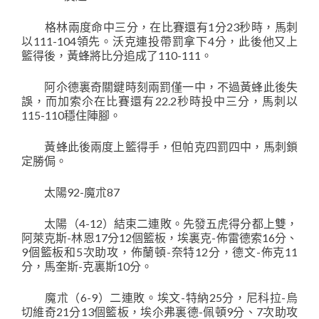
格林兩度命中三分，在比賽還有1分23秒時，馬刺
以111-104領先。沃克連投帶罰拿下4分，此後他又上
籃得後，黃蜂將比分追成了110-111。
阿尒德裏奇關鍵時刻兩罰僅一中，不過黃蜂此後失
誤，而加索尒在比賽還有22.2秒時投中三分，馬刺以
115-110穩住陣腳。
黃蜂此後兩度上籃得手，但帕克四罰四中，馬刺鎖
定勝侷。
太陽92-魔朮87
太陽（4-12）結束二連敗。先發五虎得分都上雙，
阿萊克斯-林恩17分12個籃板，埃裏克-佈雷德索16分、
9個籃板和5次助攻，佈蘭頓-奈特12分，德文-佈克11
分，馬奎斯-克裏斯10分。
魔朮（6-9）二連敗。埃文-特納25分，尼科拉-烏
切維奇21分13個籃板，埃尒弗裏德-佩頓9分、7次助攻