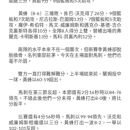
關鍵三分，貢獻9分、8個籃板和5次助攻。
黃蜂（8-6）三連敗。肯巴-沃克得了26分、9個籃
板和7次助攻，尼古拉斯-巴圖姆13分、7個籃板和5次助
攻，羅伊-希伯特、馬文-威廉姆斯和邁克尒-基德-吉尒
克裏斯特各得10分。全隊8人得分上雙，替補出場的弗
蘭克-卡明斯基13分，馬科-貝裏內利12分。
兩隊的水平本來不在一個層次，但新賽季黃蜂卻脫
胎換骨，名列東部前茅。今天在主場面對馬刺，他們也
毫不示弱。
雙方一直打得難解難分，上半場結束前，蘭姆投中
一球，黃蜂以60-59超出。
馬刺在第三節反超，本節還有2分16秒時以84-76
領先。不過此後他們一分未得，黃蜂打出8-0後，將比
分扳平。
比賽還有4分56秒時，馬刺以99-94領先。沃克和
威廉姆斯相繼還以三分，黃蜂打出一波8-2，一舉以
102-101反超。