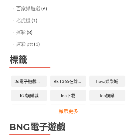
百家樂遊戲
(6)
老虎機
(1)
運彩
(8)
運彩 ptt
(1)
標籤
3d電子遊戲技巧
BET365在線體育投注
hoya娛樂城
KU娛樂城
leo下載
leo娛樂
LEO娛樂城
LEO娛樂城下載
LEO娛樂城手機版APP
顯示更多
leo娛樂城維修
tha 3d電子
tha天下
BNG電子遊戲