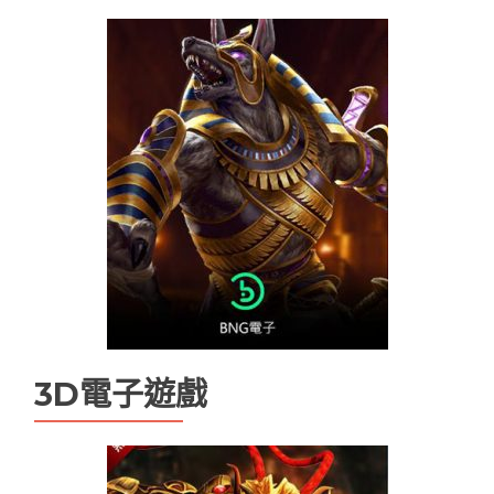
tha娛樂城
tha娛樂城app
TU娛樂城
TU無法登入
USDT娛樂城
九州娛樂
九州娛樂
九州娛樂leo
九州娛樂 九州娛樂城 未分類
九州娛樂城
九州現金版
優塔娛樂城
優塔娛樂城無法登入
天下現金網
娛樂城
娛樂城app
娛樂城優惠
娛樂城排行
娛樂城註冊送
娛樂城詐騙
手機娛樂城推薦
現金版娛樂城
現金版違法嗎
百家樂
3D電子遊戲
百家樂技巧
百家樂機率
百家樂試玩
百家樂路單
百家樂遊戲
線上娛樂城換現金