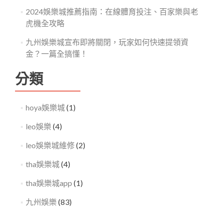
2024娛樂城推薦指南：在線體育投注、百家樂與老
虎機全攻略
九州娛樂城宣布即將關閉，玩家如何快速提領資
金？一篇全搞懂！
分類
hoya娛樂城
(1)
leo娛樂
(4)
leo娛樂城維修
(2)
tha娛樂城
(4)
tha娛樂城app
(1)
九州娛樂
(83)