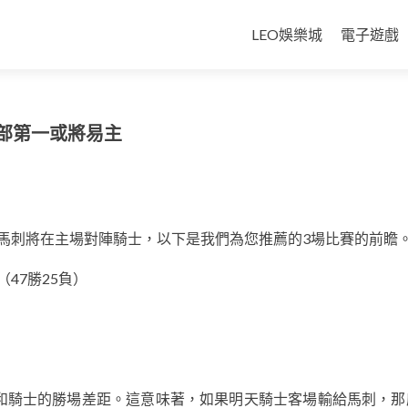
Skip
to
LEO娛樂城
電子遊戲
content
東部第一或將易主
其中馬刺將在主場對陣騎士，以下是我們為您推薦的3場比賽的前瞻
47勝25負）
和騎士的勝場差距。這意味著，如果明天騎士客場輸給馬刺，那