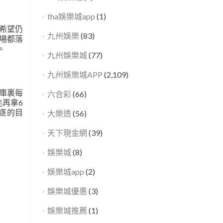
tha娛樂城app
(1)
希望仍
九州娛樂
(83)
場都落
。
九州娛樂城
(77)
九州娛樂城APP
(2,109)
庫裏每
六合彩
(66)
能再拿6
逐的目
大樂透
(56)
天下現金網
(39)
娛樂城
(8)
娛樂城app
(2)
娛樂城優惠
(3)
娛樂城推薦
(1)