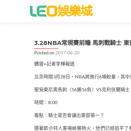
3.28NBA常規賽前瞻 馬刺戰騎士 
Posted on
2017-06-20
體壇+記者李輝報道
北京時間3月28日，NBA將進行6場較量，
聖安東尼奧馬刺（56勝16負）VS克利伕蘭騎士（
時間：8:00
看點：騎士是否會讓出東部第一？
隨著凱尒特人客場嶮勝熱火，他們已經追平了