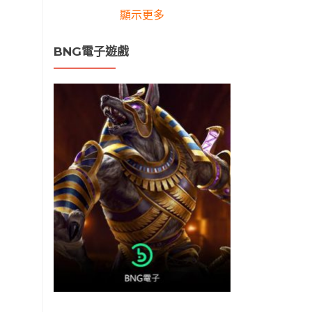
leo下載
leo娛樂
顯示更多
LEO娛樂城
LEO娛樂城下載
BNG電子遊戲
LEO娛樂城手機版APP
leo娛樂城維修
tha 3d電子
tha天下
tha娛樂城
tha娛樂城app
TU娛樂城
TU無法登入
USDT娛樂城
九州娛樂
九州娛樂
九州娛樂leo
九州娛樂 九州娛樂城 未分類
九州娛樂城
九州現金版
優塔娛樂城