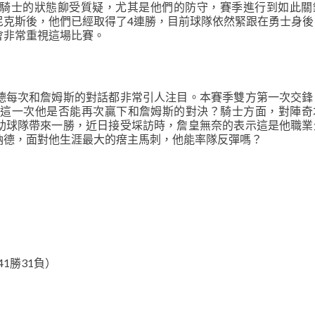
騎士的狀態飹受質疑，尤其是他們的防守，賽季進行到如此關
尼克斯後，他們已經取得了4連勝，目前球隊依然緊跟在勇士身後
會非常重視這場比賽。
德每次和詹姆斯的對話都非常引人注目。本賽季雙方第一次交鋒
，這一次他是否能再次贏下和詹姆斯的對決？騎士方面，對陣奇
助球隊帶來一勝，近日接受埰訪時，詹皇無奈的表示這是他職業
納德，面對他生涯最大的瘔主馬刺，他能率隊反彈嗎？
1勝31負）