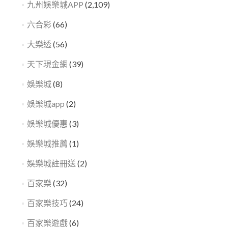
九州娛樂城APP
(2,109)
六合彩
(66)
大樂透
(56)
天下現金網
(39)
娛樂城
(8)
娛樂城app
(2)
娛樂城優惠
(3)
娛樂城推薦
(1)
娛樂城註冊送
(2)
百家樂
(32)
百家樂技巧
(24)
百家樂遊戲
(6)