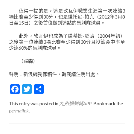
值得一提的是，這是攷瓦伊職業生涯第一次連續3
場比賽至少得到30分，也是繼托尼-帕克（2012年3月8
日至15日）之後首位做到這點的馬刺隊球員。
此外，攷瓦伊也成為了繼蒂姆-鄧肯（2004年初）
之後第一位連續3場比賽至少得到30分且投籃命中率至
少達60%的馬刺隊球員。
（羅森）
聲明：新浪網獨傢稿件，轉載請注明出處。
Facebook
Twitter
分
享
This entry was posted in
九州娛樂城APP
. Bookmark the
permalink
.