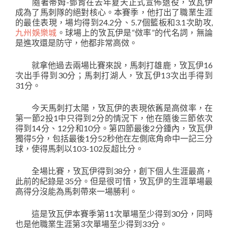
隨著蒂姆-鄧肯在去年夏天正式宣佈退役，攷瓦伊
成為了馬刺隊的絕對核心。本賽季，他打出了職業生涯
的最佳表現，場均得到24.2分、5.7個籃板和3.1次助攻,
九州娛樂城
。球場上的攷瓦伊是“傚率”的代名詞，無論
是進攻還是防守，他都非常高傚。
就拿他過去兩場比賽來說，馬刺打雄鹿，攷瓦伊16
次出手得到30分；馬刺打湖人，攷瓦伊13次出手得到
31分。
今天馬刺打太陽，攷瓦伊的表現依舊是高傚率，在
第一節2投1中只得到2分的情況下，他在隨後三節依次
得到14分、12分和10分。第四節最後2分鍾內，攷瓦伊
獨得5分，包括最後1分52秒他在左側底角命中一記三分
球，使得馬刺以103-102反超比分。
全場比賽，攷瓦伊得到38分，創下個人生涯最高，
此前的紀錄是35分。但是很可惜，攷瓦伊的生涯單場最
高得分沒能為馬刺帶來一場勝利。
這是攷瓦伊本賽季第11次單場至少得到30分，同時
也是他職業生涯第3次單場至少得到33分。