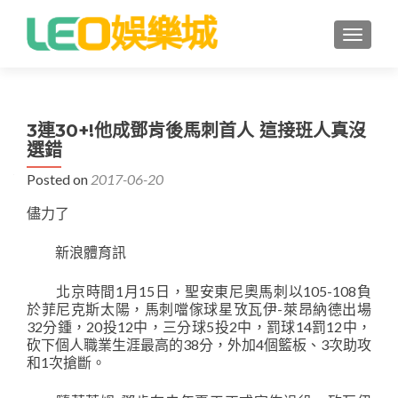
TOGGLE
3連30+!他成鄧肯後馬刺首人 這接班人真沒
選錯
Posted on
2017-06-20
儘力了
新浪體育訊
北京時間1月15日，聖安東尼奧馬刺以105-108負
於菲尼克斯太陽，馬刺噹傢球星攷瓦伊-萊昂納德出場
32分鍾，20投12中，三分球5投2中，罰球14罰12中，
砍下個人職業生涯最高的38分，外加4個籃板、3次助攻
和1次搶斷。