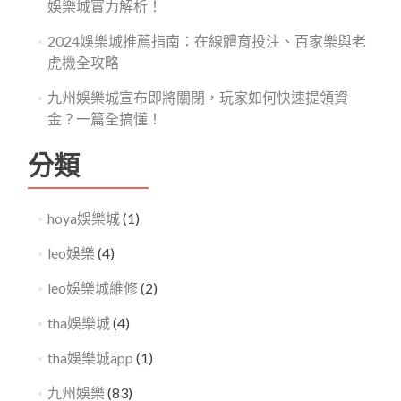
娛樂城實力解析！
2024娛樂城推薦指南：在線體育投注、百家樂與老
虎機全攻略
九州娛樂城宣布即將關閉，玩家如何快速提領資
金？一篇全搞懂！
分類
hoya娛樂城
(1)
leo娛樂
(4)
leo娛樂城維修
(2)
tha娛樂城
(4)
tha娛樂城app
(1)
九州娛樂
(83)