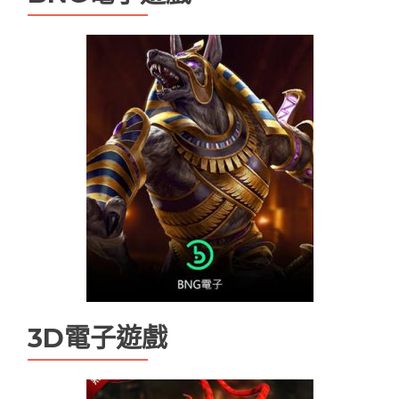
tha娛樂城
tha娛樂城app
TU娛樂城
TU無法登入
USDT娛樂城
九州娛樂
九州娛樂
九州娛樂leo
九州娛樂 九州娛樂城 未分類
九州娛樂城
九州現金版
優塔娛樂城
優塔娛樂城無法登入
天下現金網
娛樂城
娛樂城app
娛樂城優惠
娛樂城排行
娛樂城註冊送
娛樂城詐騙
手機娛樂城推薦
現金版娛樂城
現金版違法嗎
百家樂
3D電子遊戲
百家樂技巧
百家樂機率
百家樂試玩