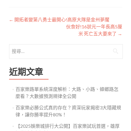
文
←
開拓者變第八勇士最開心!高原大隊是金州夢魘
伙食好!16狀元一年長高5厘
章
米 死亡五大要來了
→
導
搜
覽
尋
關
鍵
近期文章
字:
百家樂路單系統深度解析：大路、小路、蟑螂路怎
麼看？大數據預測規律全公開
百家樂必勝公式真的存在？資深玩家揭密3大隱藏規
律，讓你勝率提升80%！
【2025娛樂城排行大公開】百家樂試玩首選，雄厚