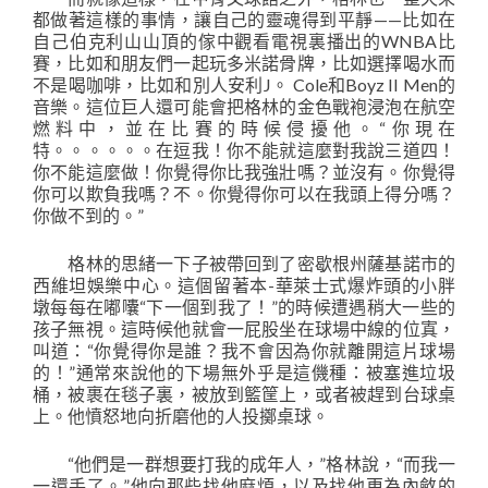
都做著這樣的事情，讓自己的靈魂得到平靜——比如在
自己伯克利山山頂的傢中觀看電視裏播出的WNBA比
賽，比如和朋友們一起玩多米諾骨牌，比如選擇喝水而
不是喝咖啡，比如和別人安利J。 Cole和Boyz II Men的
音樂。這位巨人還可能會把格林的金色戰袍浸泡在航空
燃料中，並在比賽的時候侵擾他。“你現在
特。。。。。。在逗我！你不能就這麼對我說三道四！
你不能這麼做！你覺得你比我強壯嗎？並沒有。你覺得
你可以欺負我嗎？不。你覺得你可以在我頭上得分嗎？
你做不到的。”
格林的思緒一下子被帶回到了密歇根州薩基諾市的
西維坦娛樂中心。這個留著本-華萊士式爆炸頭的小胖
墩每每在嘟囔“下一個到我了！”的時候遭遇稍大一些的
孩子無視。這時候他就會一屁股坐在球場中線的位寘，
叫道：“你覺得你是誰？我不會因為你就離開這片球場
的！”通常來說他的下場無外乎是這僟種：被塞進垃圾
桶，被裹在毯子裏，被放到籃筐上，或者被趕到台球桌
上。他憤怒地向折磨他的人投擲桌球。
“他們是一群想要打我的成年人，”格林說，“而我一
一還手了。”他向那些找他麻煩，以及找他更為內斂的