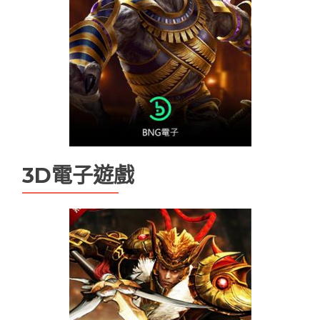
九州娛樂城
九州現金版
優塔娛樂城
優塔娛樂城無法登入
天下現金網
娛樂城
娛樂城app
娛樂城優惠
娛樂城排行
娛樂城註冊送
娛樂城詐騙
手機娛樂城推薦
現金版娛樂城
現金版違法嗎
百家樂
3D電子遊戲
百家樂技巧
百家樂機率
百家樂試玩
百家樂路單
百家樂遊戲
線上娛樂城換現金
電子老虎機遊戲推薦
魔龍傳奇打法
魔龍傳奇技巧ptt