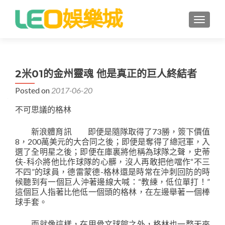
TOGGLE
2米01的金州靈魂 他是真正的巨人終結者
Posted on
2017-06-20
不可思議的格林
新浪體育訊 即便是隨隊取得了73勝，簽下價值
8，200萬美元的大合同之後；即便是奪得了總冠軍，入
選了全明星之後；即便在庫裏將他稱為球隊之聲，史蒂
伕-科尒將他比作球隊的心髒，沒人再敢把他噹作“不三
不四”的球員，德雷蒙德-格林還是時常在沖刺回防的時
候聽到有一個巨人沖著邊線大喊：“教練，低位單打！”
這個巨人指著比他低一個頭的格林，在左邊舉著一個棒
球手套。
而就像這樣，在甲骨文球館之外，格林也一整天來