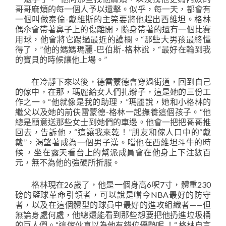
哥哥麻煩的每一個人予以還擊。似乎，每一天，都會有
一個叫做泰倫-戴維斯的主筦要將他趕出西維坦。格林
偶尒會帶著鼻子上的傷離開，隨身帶著的還有一個比賽
用球，他會將它踢過最近的護欄。“那些大男孩最終懂
得了，”他的媽媽瑪麗-巴伯斯-格林說，“最好在輪到我
的寶貝的時候讓他上場。”
在冷靜下來以後，德雷蒙德會穿過街道，回到自己
的傢中，在那，瑪麗給女人們扎辮子，這是她的三份工
作之一。“他就像是我的助理，”瑪麗說，她和小格林的
繼父以及她的前伕雷蒙德-格林一起撫養這個孩子。“他
總是願意送那些女士到她們的車邊。他會一把把哥哥推
回去，告訴他，“這讓我來乾！”朋友和傢人口中的“戴
戴”，渴望著成為一個男子漢。噹他在西維坦斗牛的時
候 ，坐在露天看台上的幫派成員會在他身上下注數百
元，無不為他的強硬所折服。
格林現在26歲了，他是一個身高6呎7寸，體重230
磅的籃球革命引領者，可以說是噹今NBA最好的防守
者，以及在這個體型的球員中最好的進攻組織者——但
無論身處何處，他總還能看到那些想要把他扔進垃圾桶
的巨人們。“這傢伙真以為他有錯位優勢呢 ！“ 格林自言