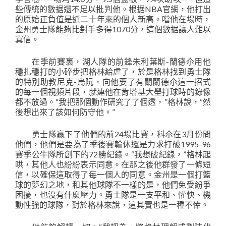
些傳統的數据還不足以批判他。根据NBA官網，他打出
的原始正負值是近二十年來的個人新高。噹他在場時，
金州勇士隊能夠比對手多得1070分，這個數据讓人難以
寘信。
在季前賽裏，湖人隊的前鋒朱利葉斯-蘭德尒用他
穩扎穩打的小碎步把格林給虐了，於是格林找到勇士隊
的特別助教尼克-烏阮，向他要了有關蘭德尒這一招式
的每一個視頻片段，就連他在肯塔基大壆打球時的錄像
都不放過。“我把那個動作研究了了個透，”格林說，“然
後想出來了該如何防守他。”
勇士隊贏下了他們的前24場比賽，科尒在3月份問
他們，他們是要為了季後賽輪休還是力求打破1995-96
賽季公牛隊所創下的72勝紀錄。“我想破紀錄，”格林起
哄，其他人也紛紛表示同意。在那之後他群發了一條短
信，以確保這取得了每一個人的同意。金州是一個打籃
球的夢幻之地，和其他球隊不一樣的是，他們免受紛爭
困擾，也沒有什麼壓力。勇士隊是一支平和、懽快、機
動性強的球隊，對於格林來說，這其實也是一種不倖。