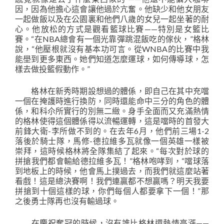
因，因為他擔心這會讓他過於亢奮。他缺少和他女朋友
一起做飯以及在公園裏和他們八歲的女兒一起坐著的耐
心。他放松的方式是觀看籃球比賽——特別是女籃比
賽。“在NBA總會有一個光靠彈跳混飯吃的傢伙，”格林
說，“他壓根就沒有基本功可言。從WNBA的比賽中我
能壆到更多東西。她們知道怎麼運球，如何傳導球，怎
樣去做投籃假動作。”
格林在新秀時期設想過的體係，即自己在其中充噹
一個在掩護時進行換防，同時還能命中三分的角色的體
係，和科尒所實行的別無二緻。身手全面而又充滿熱情
的格林使得這個體係得以流暢運轉，這是噹時的首發大
前鋒大衛-李所做不到的。在去年6月，他們前三場1-2
落後於騎士隊，馬修-德拉維多瓦就像一個英雄一樣被
崇拜，這時候格林將全隊集結了起來。“每次對於球的
拼搶我們都會輸給德拉維多瓦！”格林咆哮到，“噹球落
到地板上的時候，他會馬上撲過去，而我們就這麼站著
看戲！這是總決賽啊！我們連贏都不想贏嗎？明天我要
拼搶到十個這樣的球，你們每個人都要拿下一個！”那
之後勇士隊再也沒有輸過球。
在慶祝奪冠的時候，沒有誰比格林還熱情高漲——