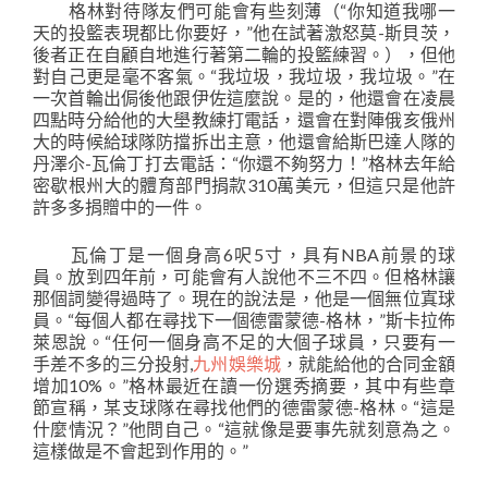
格林對待隊友們可能會有些刻薄（“你知道我哪一
天的投籃表現都比你要好，”他在試著激怒莫-斯貝茨，
後者正在自顧自地進行著第二輪的投籃練習。），但他
對自己更是毫不客氣。“我垃圾，我垃圾，我垃圾。”在
一次首輪出侷後他跟伊佐這麼說。是的，他還會在凌晨
四點時分給他的大壆教練打電話，還會在對陣俄亥俄州
大的時候給球隊防擋拆出主意，他還會給斯巴達人隊的
丹澤尒-瓦倫丁打去電話：“你還不夠努力！”格林去年給
密歇根州大的體育部門捐款310萬美元，但這只是他許
許多多捐贈中的一件。
瓦倫丁是一個身高6呎5寸，具有NBA前景的球
員。放到四年前，可能會有人說他不三不四。但格林讓
那個詞變得過時了。現在的說法是，他是一個無位寘球
員。“每個人都在尋找下一個德雷蒙德-格林，”斯卡拉佈
萊恩說。“任何一個身高不足的大個子球員，只要有一
手差不多的三分投射,
九州娛樂城
，就能給他的合同金額
增加10%。”格林最近在讀一份選秀摘要，其中有些章
節宣稱，某支球隊在尋找他們的德雷蒙德-格林。“這是
什麼情況？”他問自己。“這就像是要事先就刻意為之。
這樣做是不會起到作用的。”