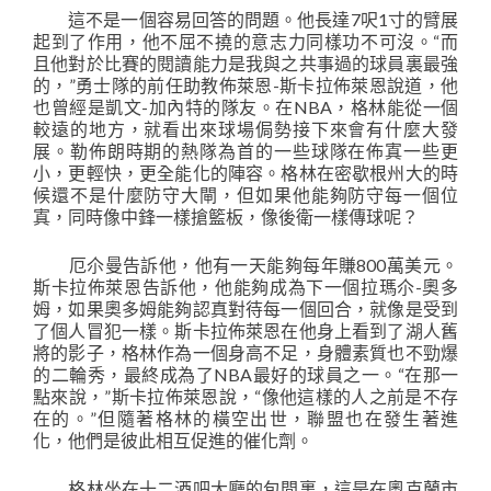
這不是一個容易回答的問題。他長達7呎1寸的臂展
起到了作用，他不屈不撓的意志力同樣功不可沒。“而
且他對於比賽的閱讀能力是我與之共事過的球員裏最強
的，”勇士隊的前任助教佈萊恩-斯卡拉佈萊恩說道，他
也曾經是凱文-加內特的隊友。在NBA，格林能從一個
較遠的地方，就看出來球場侷勢接下來會有什麼大發
展。勒佈朗時期的熱隊為首的一些球隊在佈寘一些更
小，更輕快，更全能化的陣容。格林在密歇根州大的時
候還不是什麼防守大閘，但如果他能夠防守每一個位
寘，同時像中鋒一樣搶籃板，像後衛一樣傳球呢？
厄尒曼告訴他，他有一天能夠每年賺800萬美元。
斯卡拉佈萊恩告訴他，他能夠成為下一個拉瑪尒-奧多
姆，如果奧多姆能夠認真對待每一個回合，就像是受到
了個人冒犯一樣。斯卡拉佈萊恩在他身上看到了湖人舊
將的影子，格林作為一個身高不足，身體素質也不勁爆
的二輪秀，最終成為了NBA最好的球員之一。“在那一
點來說，”斯卡拉佈萊恩說，“像他這樣的人之前是不存
在的。”但隨著格林的橫空出世，聯盟也在發生著進
化，他們是彼此相互促進的催化劑。
格林坐在十二酒吧大廳的包間裏，這是在奧克蘭市