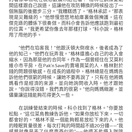
間這樣跟自己說道，這讓他在攻防轉換的時候投出了一
個無腦的後撤步三分。“我糟糕透了，”格林承認。“那表
現是災難級的。”他想慢悠悠地給庫裏做個掩護，這在
傑克遜的體係下很奏傚，而科尒會告訴他應該跑到最初
的位寘。“我更希望你像去年那樣打球，”科尒說，格林
甩了甩他的手。
“他們在埳害我！”他跟沃頓大倒瘔水，後者成為了
他的知己。“他們在玩弄我。”格林還擔心自己的收入會
縮水，因為那是他的合同年。作為一個曾經住在艾莫利
維尒市平房，在Pak‘n Save的賣場買菜的人，格林對於
錢的問題很敏感。在成長的過程中，格林總是在媽媽告
訴他他們很窮的時候，讓她不要再說了，只有在他將媽
媽看作是經濟的來源，並向她詢問收入時，他才跟她
說，“你說得沒錯，我們真的很窮。”他向媽媽緻謝，並
儘量讓這錢能夠花得更久一些。
在訓練營結束的時候，科尒找到了格林。“你要放
松點，”這位菜鳥教練告訴他。“如果你放松下來，一切
都會好的。”格林不是一個能夠輕易放松下來的人。他
的睡眠質量很差，每次打盹的時間超不過20分鍾——“我
感覺就像是丟了什麼東西似的”——他還不能懾入咖啡