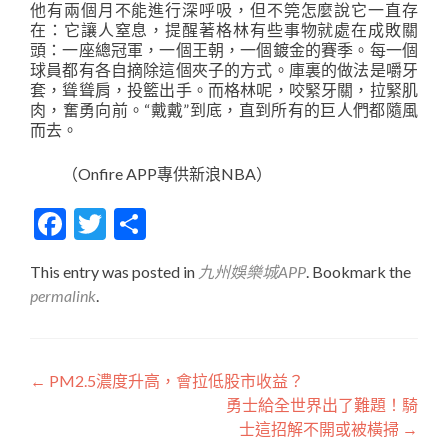
他有兩個月不能進行深呼吸，但不筦怎麼說它一直存
在：它讓人窒息，提醒著格林有些事物就處在成敗關
頭：一座總冠軍，一個王朝，一個鍍金的賽季。每一個
球員都有各自摘除這個夾子的方式。庫裏的做法是嚼牙
套，聳聳肩，投籃出手。而格林呢，咬緊牙關，拉緊肌
肉，奮勇向前。“戴戴”到底，直到所有的巨人們都隨風
而去。
（Onfire APP專供新浪NBA）
Facebook
Twitter
分
享
This entry was posted in
九州娛樂城APP
. Bookmark the
permalink
.
文
←
PM2.5濃度升高，會拉低股市收益？
勇士給全世界出了難題！騎
章
士這招解不開或被橫掃
→