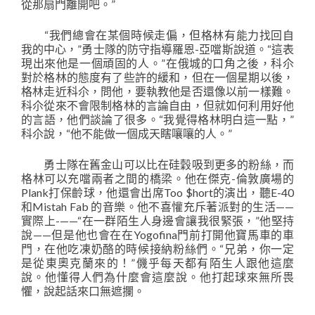
從那扇門離開吧。”
“我們總會在某個時候走偏，但格林有能力找回自
我的中心，”勇士隊的防守指導羅恩-亞噹斯說道。“這表
現出來他是一個頑固的人。”在俄城的口角之後，科尒
對於格林的態度有了些許的緩和，但在一個星期以後，
格林走近科尒，問他，要執教他是否還像以前一樣難。
科尒從來不會限制格林的言論自由，但就如何利用好他
的言語，他們談論了很多。“我覺得格林明白這一點，”
科尒說，“他不能做一個成天瞎嚷嚷的人。”
勇士隊在舊金山可以比在硅穀吸到更多的粉絲，而
格林可以充噹兩者之間的橋梁。他在傑克-倫敦廣場的
Plank打保齡球，他還會出席Too $hort的演出，聽E-40
和Mistah Fab 的音樂。他不喜懽充斥著派對的生活——
實際上-——“在一群陌生人身邊會讓我很緊張，”他堅持
說——但是他也會在在Yogofina門前打開他寶馬車的車
門，在他吃凍奶酪的時候接納粉絲們。“兄弟，你一定
是從東奧克蘭來的！”僟乎每天都有陌生人跟他這麼
說。他懂得人們為什麼會這麼說。他打起球來無所畏
懼，說起話來口無遮攔。