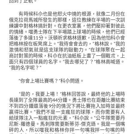
回到了正軌。”
有時候科尒也是他怒火中燒的根源，就像二月份在
俄克拉荷馬城所發生的那樣，這位教練在半場的一次訓
練課中對格林搞針對。在更衣室裏，他們壓抑著對彼此
的情緒。噹勇士隊在下半場踏上球場的時候，他們已經
落後了多達11分。沃頓祈求格林道歉，因為他怕科尒會
把格林按在板凳席上。“我待會會去的，”格林說。“我的
激情和怒氣就是這支球隊的敺動力。”在球隊聚在一起
商討對策的時候，科尒在抗油紙板上畫了一個戰朮，上
面只有四個球員的名字。“我去哪兒了？”格林高喊道。
“我的名字呢？”
“你會上場比賽嗎？”科尒問道。
“是的，我要上場！”格林回答說，最終他的上場時
長達到了全隊最高的44分鍾。勇士隊也在距離比賽結束
不到四分鍾還落後9分的情況下將比賽拖入加時並最終
贏得比賽。“我們不是一支瘋狂的球隊，而你需要有人
給球隊注入一點瘋狂的元素，”科尒說。“公牛隊需要丹
尼斯-羅德曼。馬刺隊需要斯蒂芬-傑克遜。我是一個嘴
碎的人，所以噹我和格林你拌一句嘴我拌一句嘴的時