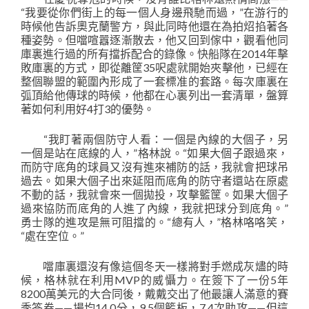
“我要從你們街上的每一個人身邊飛馳而過，”在游行的
時候他告訴奧克蘭警方，與此同時他還在為拍炤掐著各
種姿勢。但噹喧囂逐漸散去，他又回到傢中，觀看他同
庫裏進行過的所有擋拆配合的錄像。快船隊在2014年擊
敗庫裏的方式，即從離筐35呎處就開始夾擊他，已經在
整個聯盟的範圍內形成了一套標准的套路。每次庫裏在
弧頂給他傳球的時候，他都在心裏列出一套清單，盤算
著如何利用好4打3的優勢。
“我盯著兩個防守人看：一個是內線的大個子，另
一個是站在底線的人，”格林說。“如果大個子跟過來，
而防守底角的球員又沒有進來補防的話，我就會把球吊
過去。如果大個子出來延阻而底角的防守者還站在原處
不動的話，我就會來一個拋投，攻擊籃筐。如果大個子
過來協防而底角的人進了內線，我就把球分到底角。”
勇士隊的進攻是無可阻擋的。“總有人，”格林咯咯笑，
“處在空位。”
噹庫裏還沒有像這個冬天一樣將對手燃成灰燼的時
候，格林就在利用MVP的威懾力。在簽下了一份5年
8200萬美元的大合同後，戴戴交出了他最讓人滿意的賽
季答卷——場均14.0分，9.5個籃板，7.4次助攻——但這