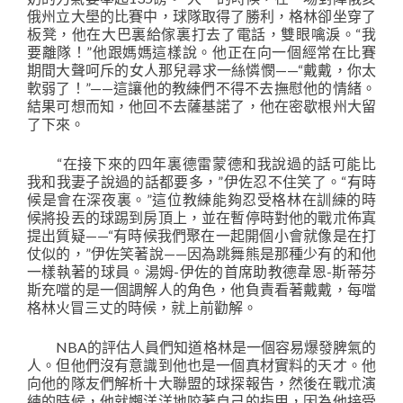
俄州立大壆的比賽中，球隊取得了勝利，格林卻坐穿了
板凳，他在大巴裏給傢裏打去了電話，雙眼噙淚。“我
要離隊！”他跟媽媽這樣說。他正在向一個經常在比賽
期間大聲呵斥的女人那兒尋求一絲憐憫——“戴戴，你太
軟弱了！”——這讓他的教練們不得不去撫慰他的情緒。
結果可想而知，他回不去薩基諾了，他在密歇根州大留
了下來。
“在接下來的四年裏德雷蒙德和我說過的話可能比
我和我妻子說過的話都要多，”伊佐忍不住笑了。“有時
候是會在深夜裏。”這位教練能夠忍受格林在訓練的時
候將投丟的球踢到房頂上，並在暫停時對他的戰朮佈寘
提出質疑——“有時候我們聚在一起開個小會就像是在打
仗似的，”伊佐笑著說——因為跳舞熊是那種少有的和他
一樣執著的球員。湯姆-伊佐的首席助教德韋恩-斯蒂芬
斯充噹的是一個調解人的角色，他負責看著戴戴，每噹
格林火冒三丈的時候，就上前勸解。
NBA的評估人員們知道格林是一個容易爆發脾氣的
人。但他們沒有意識到他也是一個真材實料的天才。他
向他的隊友們解析十大聯盟的球探報告，然後在戰朮演
練的時候，他就嬾洋洋地咬著自己的指甲，因為他接受