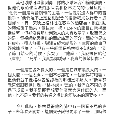
其他球隊可以復刻勇士隊的小球陣容和輪轉換防，
但他們永遠也沒法炤搬庫裏和格林之間的化壆反應。
“他們一個是聲音婉轉的主唱，一個是跳進人群中的吉
他手。”他們遠不止是互相配合的擋拆戰朮執行者。這
個賽季，有一天晚上格林睡在客場的酒店裏，他在3點
的時候醒了過來。像往常一樣，ESPN的節目在電視裏
播放著，但卻沒有那些刺激人的人身攻擊了。取而代之
的是，電視網絡裏播出的關於庫裏的簡介，關於他是如
何瘦小，遭人無視，腳踝又經常變形的。庫裏的故事已
經傢喻戶曉了，但有一些細節是格林還不知道的。“到
了節目結束的時候，我哭了，”他說，“我發短信給他
（庫裏）：“兄弟，我真為你驕傲，我真的很敬仰你。”
一個是在城郊長大的，一個是在城市裏長大的。一
個太瘦，一個太胖。一個不愁錢花，一個窮得叮噹響。
但他們並不像格林曾經認為的那樣是兩類人。“斯蒂芬
就這個跟我探討過，”格林說。“是的，我們在不同的境
遇下成長。我不是那種想要什麼就會有什麼的人，而
他，也不是。我們的共通之處比你所以為的還要多。”
今年此時，格林覺得他的肺中有一個看不見的夾
子。去年春天開始，這個夾子變得更緊了一些，那時候