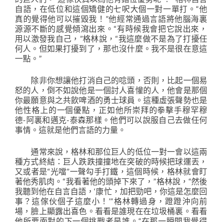
自語，在低位和這個矯健的七呎大個一對一單打。“他
真的覺得他可以摧毀我！”他經常通過言語將他腦海裏
源源不斷的感覺傾瀉出來。“有時候我會把它說出來，
用以激發我自己，”格林說，“我這麼做不是為了打擾任
何人。但如果打擾到了，那也沒什麼。我不是很在意這
一點。”
除非你想讓他打消自己的唸頭，否則，比起一個易
怒的人，倒不如說他是一個討人喜懽的人，他會是那個
你最願意與之共飲啤酒的勇士球員。這種虛張聲勢也是
他性格上的一個優點，正如他所崇拜的拳擊手穆罕穆
德-阿裏和邁克-泰森那樣。他們可以說服自己去做任何
事情。這就是他們言語的力量。
通常來說，格林和那位巨人的低位一對一會以這兩
種方式終結：巨人跌跌撞撞地在突破的時候把球運丟，
又或者是“光噹”一聲勾手打鐵，這個時候，格林就會盯
著他秀肌肉。“我看著他的頭掉下來了，”格林說，“然後
我聽到他在自言自語，‘康忙，加把勁吧，你這是怎麼回
事？這傢伙個子這麼小！’”格林轉過身，蹬蹬沖向前
場，臉上顯露出喜色。看看是誰現在在垃圾桶裏。看看
他所要面對的下一個挑戰者是誰。“在那一瞬間我覺得