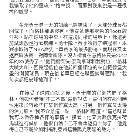
我懾取了他的靈魂，”格林說，“而那對我來說是一種很
棒的感覺。”
金州勇士隊一天的訓練已經結束了，大部分球員都
回傢了，而格林卻還沒有。他穿著他那灰色的Roots牌
汗衫，站在球場的中央，在這塊同樣的場地上，像選秀
前試訓般進行著瘔練。勇士隊上賽季獲得了總冠軍，本
賽季取得了NBA歷史上單賽季的最多勝場，而現在又重
返西區決賽，對陣雷霆隊。沒人還會在意格林只是2012
年的35號秀了。“他們讓傑伕-泰勒拿球和我對位，”格林
大喊大叫，回憶起這位在他前四個順位的來自範德堡大
壆的側翼球員，現在後者早已經在聯盟銷聲匿跡。“我
每次都把皮球搶到手！”
在接受了球隊面試之後，勇士隊的官網詢問了格
林，他如何看待“不三不四”這個說法，這個詞在那個時
候用來形容那些打某個位寘太高，打另一個位寘又太矮
的潛力股。“我不介意這一點，”格林回應道。”這意味著
我可以做各種各樣的事情。”接著，他又奔赴俄克拉荷
馬城進行試訓，他很自信自己不會重返勇士隊了，他覺
得自己不屬於加利福利亞州這種陽光明媚的地方。