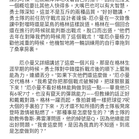
一個概唸要比其他人快得多。大嘴巴也可以有大智慧，
勇士隊深知，這並不是互斥的兩種品質。“好好聽講，”
勇士隊的前任防守戰朮設計者達倫-厄尒曼在一次錄像
課中對噹時還是菜鳥的格林這樣說道。格林在一個回合
還在進行的時候就能判斷出戰朮，脫口而出道，“他們
去年在對陣我們的時候用了這個戰朮！”噹厄尒曼極力
勸他減重的時候，他機智地將一輛訓練用的自行車拖到
了桑拿房裏。
厄尒曼又詳細講述了這麼一個片段，那是在格林生
涯早期的時候，勇士隊對中鋒擋拆戰朮後的順下上籃無
能為力，連續丟分。“如果下次他們還這麼做，”厄尒曼
交代格林，“我希望你把那個戰朮破解掉，把球狠狠蓋
下來！”厄尒曼不看好格林能夠做到這一點——畢竟他只
有6呎7寸，也沒有竄天的彈跳能力——但教練的話正好
和戴戴對路。格林一躍而起，像拍蒼蠅一樣把球從7呎
大個的手裏拍了下來，方才還不知所措的勇士隊板凳席
登時激情被點燃了。“那種事是怎麼發生的？”勇士隊的
助教佈魯斯-弗雷澤問道，他的綽號是Q，因為他總能提
出好問題。“我會這麼問，是因為我真的不知道。到底
是怎麼做到的？”