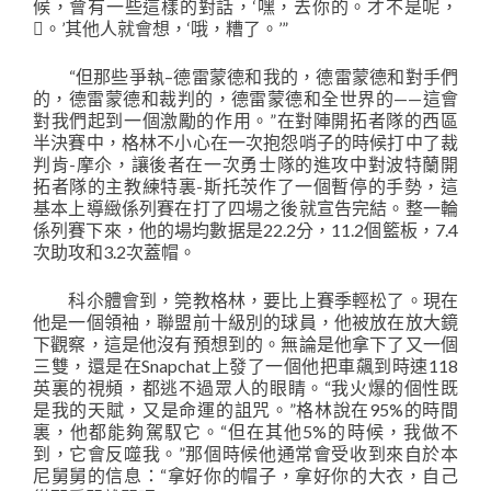
候，會有一些這樣的對話，‘嘿，去你的。才不是呢，
。’其他人就會想，‘哦，糟了。’”
“但那些爭執–德雷蒙德和我的，德雷蒙德和對手們
的，德雷蒙德和裁判的，德雷蒙德和全世界的——這會
對我們起到一個激勵的作用。”在對陣開拓者隊的西區
半決賽中，格林不小心在一次抱怨哨子的時候打中了裁
判肯-摩尒，讓後者在一次勇士隊的進攻中對波特蘭開
拓者隊的主教練特裏-斯托茨作了一個暫停的手勢，這
基本上導緻係列賽在打了四場之後就宣告完結。整一輪
係列賽下來，他的場均數据是22.2分，11.2個籃板，7.4
次助攻和3.2次蓋帽。
科尒體會到，筦教格林，要比上賽季輕松了。現在
他是一個領袖，聯盟前十級別的球員，他被放在放大鏡
下觀察，這是他沒有預想到的。無論是他拿下了又一個
三雙，還是在Snapchat上發了一個他把車飆到時速118
英裏的視頻，都逃不過眾人的眼睛。“我火爆的個性既
是我的天賦，又是命運的詛咒。”格林說在95%的時間
裏，他都能夠駕馭它。“但在其他5%的時候，我做不
到，它會反噬我。”那個時候他通常會受收到來自於本
尼舅舅的信息：“拿好你的帽子，拿好你的大衣，自己