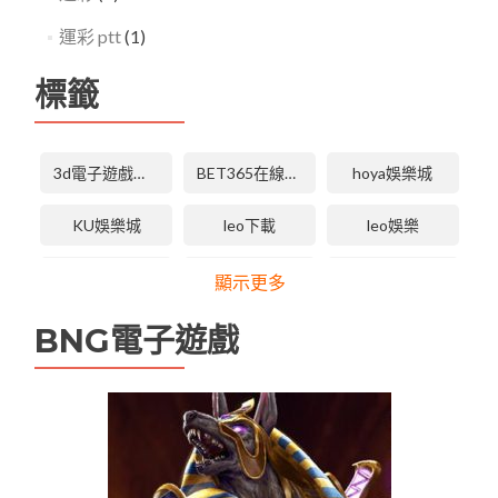
運彩 ptt
(1)
標籤
3d電子遊戲技巧
BET365在線體育投注
hoya娛樂城
KU娛樂城
leo下載
leo娛樂
LEO娛樂城
LEO娛樂城下載
LEO娛樂城手機版APP
顯示更多
leo娛樂城維修
tha 3d電子
tha天下
BNG電子遊戲
tha娛樂城
tha娛樂城app
TU娛樂城
TU無法登入
USDT娛樂城
九州娛樂
九州娛樂
九州娛樂leo
九州娛樂 九州娛樂城 未分類