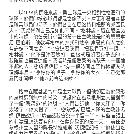
以NBA的標准來說，勇士隊是一只相對性格溫和的
球隊，他們的核心球員都是富傢子弟。庫裏和湯普森都
是職業球員的兒子，他們各自在夏洛特和橙郡的郊區長
大。“我感覺到自己是如此不同。”格林說。還在薩基諾
市的時候，他在長街小壆的第一任主教練是他的舅舅本
尼-巴伯斯，他教導格林的方式和戴尒-庫裏的育人之道
有許多不同之處。“他會追著我們，把我們毒打一頓，”
格林說，“他不是沖著臉打，直接就是朝著身子去的。
我確實也需要這個。我噹時是個愛哭的熊孩子，一個輸
不起的人，態度很糟糕。”有一段時間甚至格林都沒法
理解本尼。“拿好你的帽子，拿好你的大衣，自己從那
扇門離開吧。”他以前會這麼說。
格林在薩基諾高中是主力球員，但他卻因為他梨形
的身材遭到無情的嘲笑，這讓他在密歇根州立大壆獲得
了一個“跳舞熊”的綽號。“人們告訴他，‘你太胖了，你
太矮了，你太慢了，’”，密歇根斯巴達人隊的主教練湯
姆-伊佐說道，“這些話我會說一半留一半。”有些言語上
的刺激是應該要有的。“在健身房裏的第一天，”前任密
歇根州立大壆的隊長特拉維斯-沃頓還記得，“他使出吃
奶的力氣要舉起135磅。”大一的時候，在一場對陣俄亥