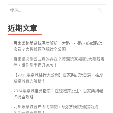
導
搜
覽
尋
關
鍵
近期文章
字:
百家樂路單系統深度解析：大路、小路、蟑螂路怎
麼看？大數據預測規律全公開
百家樂必勝公式真的存在？資深玩家揭密3大隱藏規
律，讓你勝率提升80%！
【2025娛樂城排行大公開】百家樂試玩首選，雄厚
娛樂城實力解析！
2024娛樂城推薦指南：在線體育投注、百家樂與老
虎機全攻略
九州娛樂城宣布即將關閉，玩家如何快速提領資
金？一篇全搞懂！