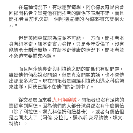
在這種情況下，有球迷就猜想，阿尒德裏奇是否會
回掃開拓者？畢竟他在開拓者的體係下表現不錯，而且
開拓者目前也欠缺一個阿德這樣的內線來補充雙槍火
力。
但是美國專傢認為這並不可能。一方面，開拓者本
身有紐基奇，紐基奇實力強悍，只是今年受傷了，沒有
能給勇士制造麻煩。在紐基奇健康的情況下，開拓者並
不急迫需要補充內線。
而且阿尒德裏奇與利拉德之間的關係也有點問題，
雖然他們倆都說沒問題，但是真沒問題的話，也不會傳
出那麼多流言。現在開拓者是圍繞利拉德和邁克科倫姆
來建隊，阿德已經不在他們的計劃中了。
從交易層面來看,
九州娛樂城
，開拓者也沒有足夠的
籌碼拿到阿德。因為他們的大部分球員都沒有什麼價值
（除了利拉德、邁克科倫姆和紐基奇），或者有價值但
是合同太大了（阿倫-克拉比，邁尒斯-萊昂納德，埃文-
特納）。