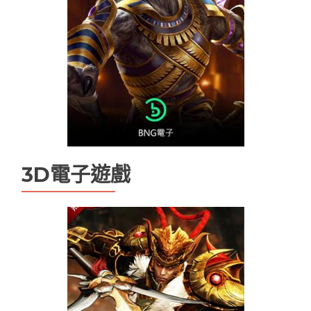
九州娛樂城
九州現金版
優塔娛樂城
優塔娛樂城無法登入
天下現金網
娛樂城
娛樂城app
娛樂城優惠
娛樂城排行
娛樂城註冊送
娛樂城詐騙
手機娛樂城推薦
現金版娛樂城
現金版違法嗎
百家樂
3D電子遊戲
百家樂技巧
百家樂機率
百家樂試玩
百家樂路單
百家樂遊戲
線上娛樂城換現金
電子老虎機遊戲推薦
魔龍傳奇打法
魔龍傳奇技巧ptt