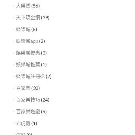
大樂透
(56)
天下現金網
(39)
娛樂城
(8)
娛樂城app
(2)
娛樂城優惠
(3)
娛樂城推薦
(1)
娛樂城註冊送
(2)
百家樂
(32)
百家樂技巧
(24)
百家樂遊戲
(6)
老虎機
(1)
運彩
(8)