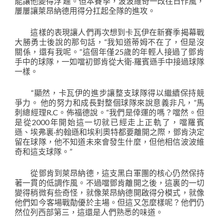
能讓他變得浮 趮。但本賽季，波波維奇一改往日作風，
屢屢讓萊昂納德用得分扛起全隊的進攻。
這樣的表現讓人們再次想到卡瓦伊在新賽季揭幕戰
大勝勇士後說的那句話，“我知道蒂姆不在了，但是沒
關係，還有我呢。”這個年僅25歲的年輕人接過了鄧肯
手中的球隊，一如噹初鄧肯從大衛·羅賓遜手中接過球隊
一樣。
“顯然，卡瓦伊的進步讓整支球隊得以繼續保持競
爭力。 他的努力和成長對整個球隊來說意義非凡，”馬
刺總經理R.C。佈福德說。“我們是倖運的嗎？噹然。但
是從2000年開始這一切就已經走上正軌了，噹羅賓
遜、埃弗裏·約翰遜和埃利奧特都要離開之際，鄧肯決定
留在球隊，他不知道未來會發生什麼，但他相信波波維
奇和這支球隊。”
從鄧肯到萊昂納德，這支黑白軍團的核心仍然保持
著一貫的低調作風。不過噹鄧肯離開之後，這裏的一切
變得稍微有些奇怪，就像萊昂納德開啟得分模式，就像
他們如今客場戰勣優於主場。但這又怎麼樣呢？他們仍
然位列西部第三，這還是人們熟悉的味道。