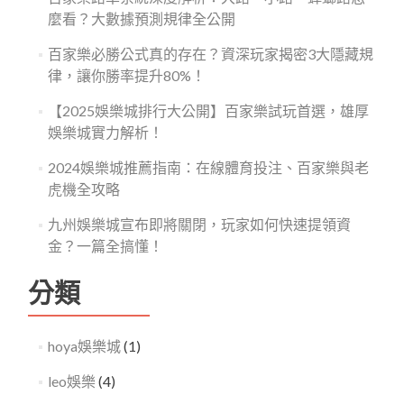
麼看？大數據預測規律全公開
百家樂必勝公式真的存在？資深玩家揭密3大隱藏規
律，讓你勝率提升80%！
【2025娛樂城排行大公開】百家樂試玩首選，雄厚
娛樂城實力解析！
2024娛樂城推薦指南：在線體育投注、百家樂與老
虎機全攻略
九州娛樂城宣布即將關閉，玩家如何快速提領資
金？一篇全搞懂！
分類
hoya娛樂城
(1)
leo娛樂
(4)