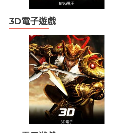
娛樂城註冊送
娛樂城詐騙
手機娛樂城推薦
現金版娛樂城
現金版違法嗎
百家樂
3D電子遊戲
百家樂技巧
百家樂機率
百家樂試玩
百家樂路單
百家樂遊戲
線上娛樂城換現金
電子老虎機遊戲推薦
魔龍傳奇打法
魔龍傳奇技巧ptt