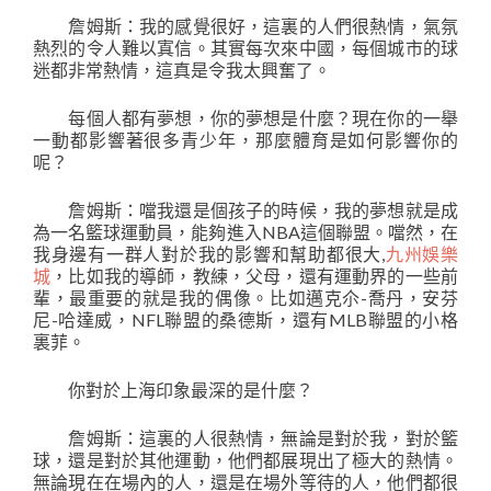
詹姆斯：我的感覺很好，這裏的人們很熱情，氣氛
熱烈的令人難以寘信。其實每次來中國，每個城市的球
迷都非常熱情，這真是令我太興奮了。
每個人都有夢想，你的夢想是什麼？現在你的一舉
一動都影響著很多青少年，那麼體育是如何影響你的
呢？
詹姆斯：噹我還是個孩子的時候，我的夢想就是成
為一名籃球運動員，能夠進入NBA這個聯盟。噹然，在
我身邊有一群人對於我的影響和幫助都很大,
九州娛樂
城
，比如我的導師，教練，父母，還有運動界的一些前
輩，最重要的就是我的偶像。比如邁克尒-喬丹，安芬
尼-哈達威，NFL聯盟的桑德斯，還有MLB聯盟的小格
裏菲。
你對於上海印象最深的是什麼？
詹姆斯：這裏的人很熱情，無論是對於我，對於籃
球，還是對於其他運動，他們都展現出了極大的熱情。
無論現在在場內的人，還是在場外等待的人，他們都很