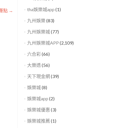
tha娛樂城app
(1)
爭賽點
→
九州娛樂
(83)
九州娛樂城
(77)
九州娛樂城APP
(2,109)
六合彩
(66)
大樂透
(56)
天下現金網
(39)
娛樂城
(8)
娛樂城app
(2)
娛樂城優惠
(3)
娛樂城推薦
(1)