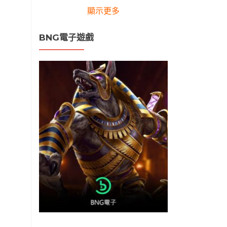
leo下載
leo娛樂
顯示更多
LEO娛樂城
LEO娛樂城下載
BNG電子遊戲
LEO娛樂城手機版APP
leo娛樂城維修
tha 3d電子
tha天下
tha娛樂城
tha娛樂城app
TU娛樂城
TU無法登入
USDT娛樂城
九州娛樂
九州娛樂
九州娛樂leo
九州娛樂 九州娛樂城 未分類
九州娛樂城
九州現金版
優塔娛樂城