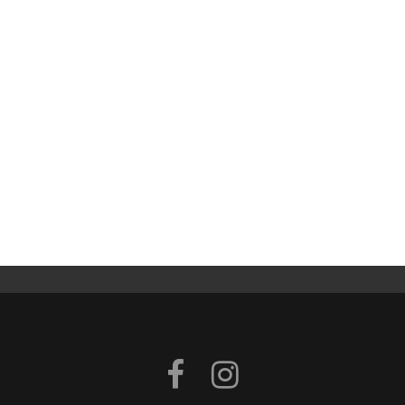
Facebook
Instagram
link
link