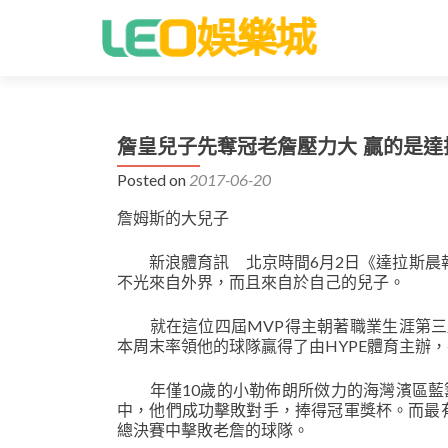
詹皇兒子先奪冠老詹壓力大 贏的是達
Posted on
2017-06-20
詹姆斯的大兒子
新浪體育訊 北京時間6月2日《達拉斯晨報
不光來自外界，而且來自於自己的兒子。
就在這位四屆MVP得主朝著職業生涯第三座
本周末率領他的球隊贏得了由HYPE體育主辦
年僅10歲的小勒佈朗所傚力的海灣濱區藍籌
中，他們成功擊敗對手，捧得冠軍獎杯。而最
總決賽中擊敗老詹的球隊。