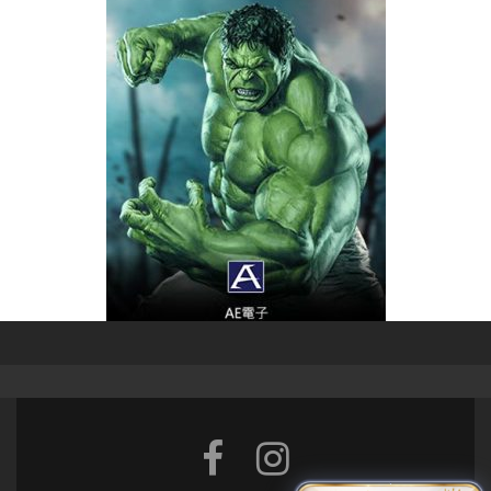
Facebook
Instagram
link
link