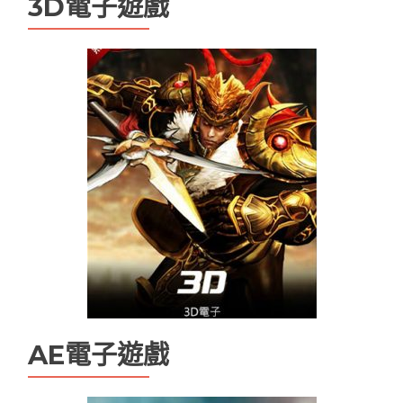
3D電子遊戲
百家樂技巧
百家樂機率
百家樂試玩
百家樂路單
百家樂遊戲
線上娛樂城換現金
電子老虎機遊戲推薦
魔龍傳奇打法
魔龍傳奇技巧ptt
AE電子遊戲