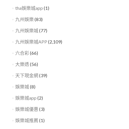
tha娛樂城app
(1)
九州娛樂
(83)
九州娛樂城
(77)
九州娛樂城APP
(2,109)
六合彩
(66)
大樂透
(56)
天下現金網
(39)
娛樂城
(8)
娛樂城app
(2)
娛樂城優惠
(3)
娛樂城推薦
(1)