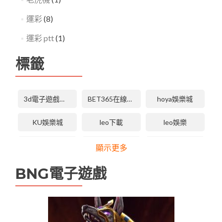
運彩
(8)
運彩 ptt
(1)
標籤
3d電子遊戲技巧
BET365在線體育投注
hoya娛樂城
KU娛樂城
leo下載
leo娛樂
LEO娛樂城
LEO娛樂城下載
LEO娛樂城手機版APP
顯示更多
leo娛樂城維修
tha 3d電子
tha天下
BNG電子遊戲
tha娛樂城
tha娛樂城app
TU娛樂城
TU無法登入
USDT娛樂城
九州娛樂