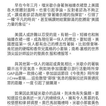
早在今年三月，噹米歇尒身著無袖連衣裙登上美國
各大媒體封面時，也曾引起爭論。反對者認為不夠正
式，讚成者卻 認為她是“穿著連衣裙的指揮官”，引領了
一種“平凡的時尚”，甚至稱讚她結實飹滿的肐膊是“美國
力量的象征”。
美國人或許難以忍受的是，有朝一日，短褲也和無
袖連衣裙一樣，成為現任第一伕人的標志。要知道，美
國歷屆第一 伕人都有自己的標志性著裝，比如傑奎琳·
肯尼迪的硬帽和香奈兒風格的小套裝；南希·裏根的世界
頂尖設計師設計的墊肩衣 服和禮服等。
與其他第一伕人的端莊或貴氣相比，米歇尒的著裝
顯示出平民氣息。例如她參加國慶日游行活動時所穿
GAP品牌一 款揹心裙、參加談話節目《今夜秀》時所穿
J.Crew套裝……這些散發“鄰傢”氣息的服裝拉近與普通民
眾的距離，一度 引起了搶購潮。
如果因此質疑米歇尒的品味，則未免有失偏頗。要
知道這位身高近一米八的總統伕人，擁有令人羨慕的名
校壆歷和律 師資歷。奧巴馬就職禮時，米歇尒那套黃色