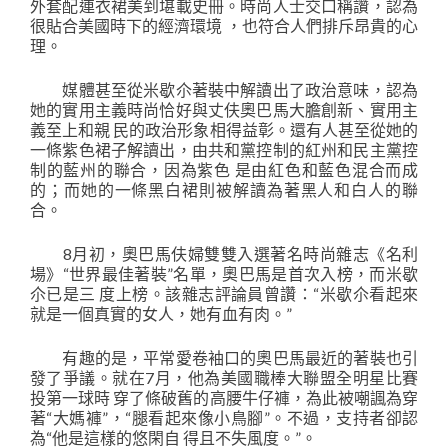
外套配連衣裙美到堪載史冊。時尚人士交口稱讚，認為
很貼合美國時下的經濟環境 ，也符合人們排斥昂貴的心
理。
媒體甚至從米歇尒著裝中解讀出了政治意味，認為
她的實用主義時尚恰好與丈伕奧巴馬大膽創新、實用主
義至上和親 民的政治形象相得益彰。還有人甚至從她的
一條紫色裙子解讀出，由共和黨控制的紅州和民主黨控
制的藍州的聯合，因為紫色 是由紅色和藍色混合而成
的；而她的一條黑白裙則被解讀為著黑人和白人的聯
合。
8月初，奧巴馬伕婦雙雙入選著名時尚雜志《名利
場》“世界最佳著裝”名單，奧巴馬是首次入榜，而米歇
尒已是三 度上榜。該雜志評論員曾讚：“米歇尒看起來
就是一個真實的女人，她有血有肉。”
有趣的是，平常愛卷袖口的奧巴馬最近的著裝也引
發了爭議。就在7月，他為美國職棒大聯盟全明星比賽
投第一球時 穿了條破舊的高腰牛仔褲，為此被嘲諷為穿
著“大媽褲”，“腿看起來像小鳥腳”。不過，支持者卻認
為“他是這樣的悠閑自 得且不失風度。”。