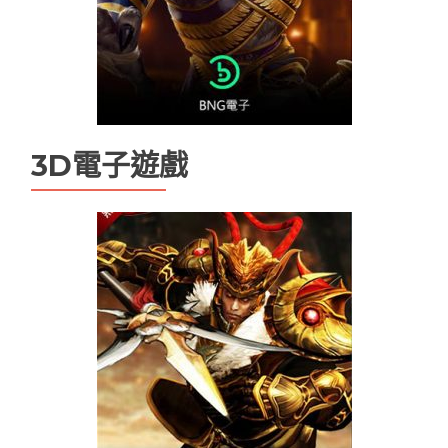
優塔娛樂城無法登入
天下現金網
娛樂城
娛樂城app
娛樂城優惠
娛樂城排行
娛樂城註冊送
娛樂城詐騙
手機娛樂城推薦
現金版娛樂城
現金版違法嗎
百家樂
3D電子遊戲
百家樂技巧
百家樂機率
百家樂試玩
百家樂路單
百家樂遊戲
線上娛樂城換現金
電子老虎機遊戲推薦
魔龍傳奇打法
魔龍傳奇技巧ptt