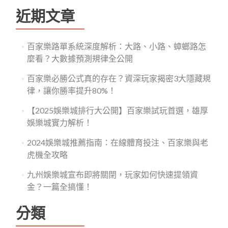
鍵
近期文章
字:
百家樂路單系統深度解析：大路、小路、蟑螂路怎
麼看？大數據預測規律全公開
百家樂必勝公式真的存在？資深玩家揭密3大隱藏規
律，讓你勝率提升80%！
【2025娛樂城排行大公開】百家樂試玩首選，雄厚
娛樂城實力解析！
2024娛樂城推薦指南：在線體育投注、百家樂與老
虎機全攻略
九州娛樂城宣布即將關閉，玩家如何快速提領資
金？一篇全搞懂！
分類