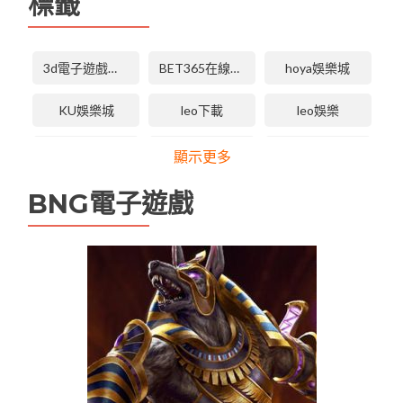
標籤
3d電子遊戲技巧
BET365在線體育投注
hoya娛樂城
KU娛樂城
leo下載
leo娛樂
LEO娛樂城
LEO娛樂城下載
LEO娛樂城手機版APP
顯示更多
leo娛樂城維修
tha 3d電子
tha天下
BNG電子遊戲
tha娛樂城
tha娛樂城app
TU娛樂城
TU無法登入
USDT娛樂城
九州娛樂
九州娛樂
九州娛樂leo
九州娛樂 九州娛樂城 未分類
九州娛樂城
九州現金版
優塔娛樂城