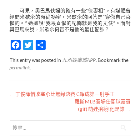
可見，奧巴馬伕婦的確有一些“伕妻相”。有媒體曾
經問米歇尒的時尚祕密，米歇尒的回答是“穿你自己喜
懽的。” 她還說“我最喜懽的配飾就是我的丈伕”。而對
奧巴馬來說，米歇尒何嘗不是他的最佳配飾？
Facebook
Twitter
分
享
This entry was posted in
九州娛樂城APP
. Bookmark the
permalink
.
文
←
丁俊暉惜敗塞尒比無緣決賽 C羅成第一射手王
羅斯MLB賽場任開球嘉賓
章
(gif) 萌娃搶鏡!他是誰
→
導
搜
覽
尋
關