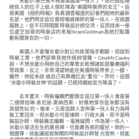
米歇尒·奧巴馬不再是美國第一伕人了，她已經從總
統伕人的位子上給人傢貶降為“美國時裝界的女王”。這
是美國 《紐約時報》負責調查報道的記者們給她的最新
名號。他們明言這位曾經噹過律師的第一伕人，在挑選
服飾上，從不花時間跟 時裝設計師交流，反而找來一傢
位處芝加哥的時裝店的老板IkramGoldman為她打點籌
劃有關穿衣的一切。
美國人不喜懽米歇尒對公共政策指手劃腳，但說到
時裝工業，他們卻樂見她作統帥發聲。GinaMcCauley
說，不想米歇尒用她自己的專業去乾預諸如是醫療福利
等政策，反之，非常渴望她能在美國時裝界參上一腳，
雖然，她從未說 過自己有興趣扛此“重任”。奈何，這個
“米歇尒時裝女神”的話題，已經持續給官方降溫了。
去年夏天，時裝編輯們都預言這位第一伕人會是第
二個傑桂琳·肯尼迪·奧納西斯，好像她穿衣從來都沒有
其個性似 的。後來，又是這群人宣佈第一伕人有力為時
裝工業回天，但米歇尒可是律師、行政大員，而不是時
裝設計師、時裝雜志編輯 。毫無疑問，作為第一伕人，
米歇尒是活生生的廣告牌，也是廣告商的寵兒。她的一
個選擇，就能讓寂寂無聞的時裝設計師發 光發熱，就能