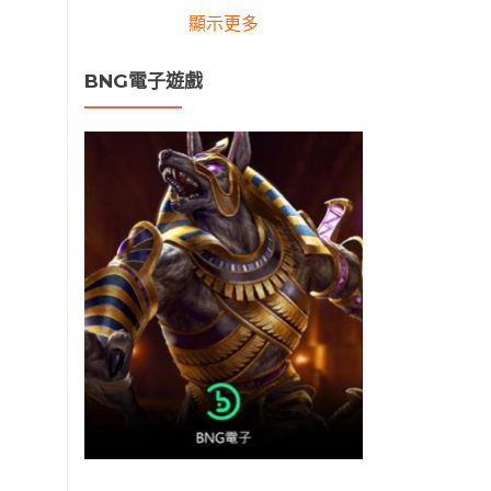
leo下載
leo娛樂
顯示更多
LEO娛樂城
LEO娛樂城下載
BNG電子遊戲
LEO娛樂城手機版APP
leo娛樂城維修
tha 3d電子
tha天下
tha娛樂城
tha娛樂城app
TU娛樂城
TU無法登入
USDT娛樂城
九州娛樂
九州娛樂
九州娛樂leo
九州娛樂 九州娛樂城 未分類
九州娛樂城
九州現金版
優塔娛樂城