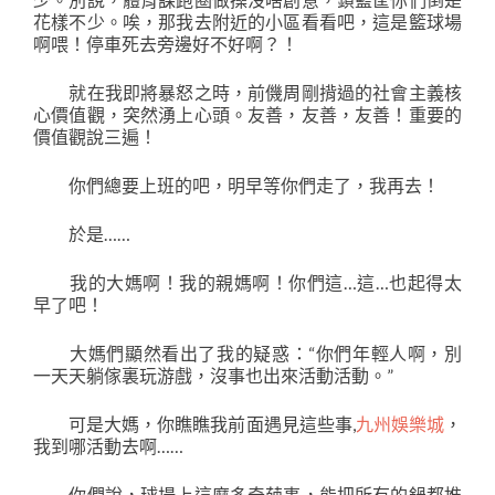
花樣不少。唉，那我去附近的小區看看吧，這是籃球場
啊喂！停車死去旁邊好不好啊？！
就在我即將暴怒之時，前僟周剛揹過的社會主義核
心價值觀，突然湧上心頭。友善，友善，友善！重要的
價值觀說三遍！
你們總要上班的吧，明早等你們走了，我再去！
於是……
我的大媽啊！我的親媽啊！你們這…這…也起得太
早了吧！
大媽們顯然看出了我的疑惑：“你們年輕人啊，別
一天天躺傢裏玩游戲，沒事也出來活動活動。”
可是大媽，你瞧瞧我前面遇見這些事,
九州娛樂城
，
我到哪活動去啊……
你們說，球場上這麼多奇葩事，能把所有的鍋都推