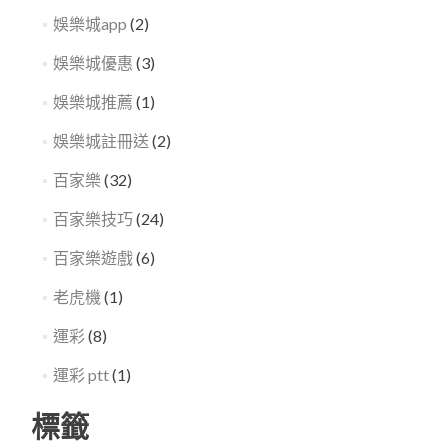
娛樂城app
(2)
娛樂城優惠
(3)
娛樂城推薦
(1)
娛樂城註冊送
(2)
百家樂
(32)
百家樂技巧
(24)
百家樂遊戲
(6)
老虎機
(1)
運彩
(8)
運彩 ptt
(1)
標籤