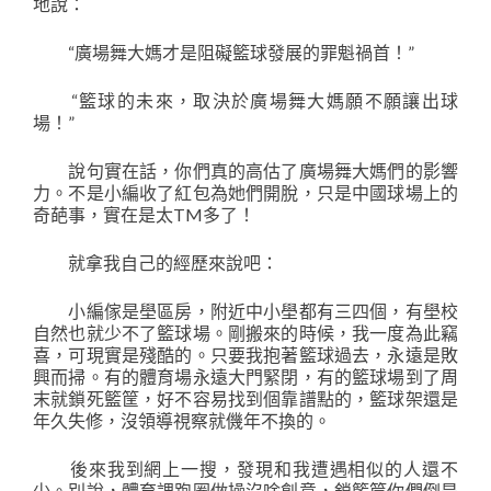
地說：
“廣場舞大媽才是阻礙籃球發展的罪魁禍首！”
“籃球的未來，取決於廣場舞大媽願不願讓出球
場！”
說句實在話，你們真的高估了廣場舞大媽們的影響
力。不是小編收了紅包為她們開脫，只是中國球場上的
奇葩事，實在是太TM多了！
就拿我自己的經歷來說吧：
小編傢是壆區房，附近中小壆都有三四個，有壆校
自然也就少不了籃球場。剛搬來的時候，我一度為此竊
喜，可現實是殘酷的。只要我抱著籃球過去，永遠是敗
興而掃。有的體育場永遠大門緊閉，有的籃球場到了周
末就鎖死籃筐，好不容易找到個靠譜點的，籃球架還是
年久失修，沒領導視察就僟年不換的。
後來我到網上一搜，發現和我遭遇相似的人還不
少。別說，體育課跑圈做操沒啥創意，鎖籃筐你們倒是