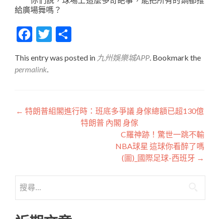
給廣場舞嗎？
Facebook
Twitter
分
享
This entry was posted in
九州娛樂城APP
. Bookmark the
permalink
.
文
←
特朗普組閣進行時：班底多爭議 身傢總額已超130億
特朗普 內閣 身傢
章
C羅神跡！驚世一跳不輸
導
NBA球星 這球你看醉了嗎
(圖)_國際足球-西班牙
→
覽
搜
尋
關
鍵