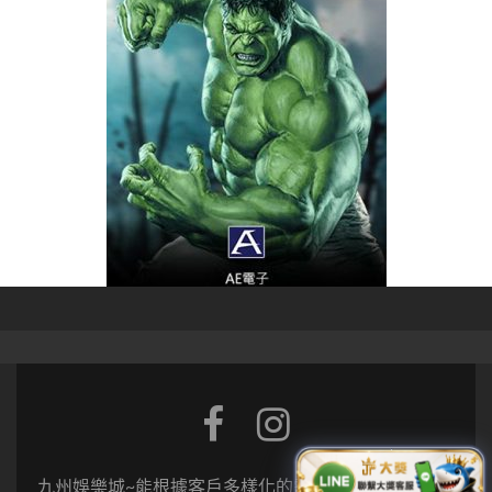
Facebook
Instagram
link
link
九州娛樂城~能根據客戶多樣化的需求,提供特殊多元的