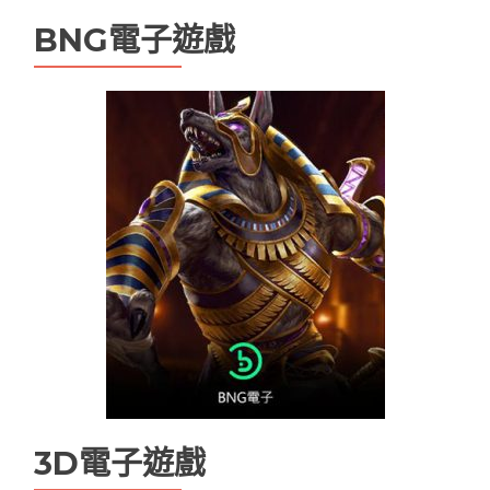
leo娛樂城維修
tha 3d電子
tha天下
BNG電子遊戲
tha娛樂城
tha娛樂城app
TU娛樂城
TU無法登入
USDT娛樂城
九州娛樂
九州娛樂
九州娛樂leo
九州娛樂 九州娛樂城 未分類
九州娛樂城
九州現金版
優塔娛樂城
優塔娛樂城無法登入
天下現金網
娛樂城
娛樂城app
娛樂城優惠
娛樂城排行
娛樂城註冊送
娛樂城詐騙
手機娛樂城推薦
現金版娛樂城
現金版違法嗎
百家樂
3D電子遊戲