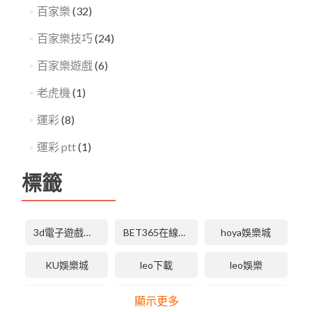
百家樂
(32)
百家樂技巧
(24)
百家樂遊戲
(6)
老虎機
(1)
運彩
(8)
運彩 ptt
(1)
標籤
3d電子遊戲技巧
BET365在線體育投注
hoya娛樂城
KU娛樂城
leo下載
leo娛樂
LEO娛樂城
LEO娛樂城下載
LEO娛樂城手機版APP
顯示更多