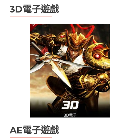
現金版娛樂城
現金版違法嗎
百家樂
3D電子遊戲
百家樂技巧
百家樂機率
百家樂試玩
百家樂路單
百家樂遊戲
線上娛樂城換現金
電子老虎機遊戲推薦
魔龍傳奇打法
魔龍傳奇技巧ptt
AE電子遊戲