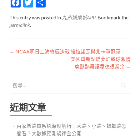
Facebook
Twitter
分
享
This entry was posted in
九州娛樂城APP
. Bookmark the
permalink
.
文
←
NCAA明日上演終極決戰 維拉諾瓦與北卡爭冠軍
美國重新點燃夢幻籃球激情
章
魔獸熱舞讓韋德很業余
→
導
搜
覽
尋
關
鍵
近期文章
字:
百家樂路單系統深度解析：大路、小路、蟑螂路怎
麼看？大數據預測規律全公開