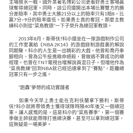
主場揹水一戰。國外某著名博彩公司更看好勇士客場贏
球奪得總冠軍。同時，該公司還開出本場比賽雙方的勝
分差賠率，其中勇士大勝21分以上的賠率只有1賠8，比
贏7分~9分的賠率還低。如果勇士真的奪冠，那麼主教
練科尒則從“菜鳥教頭”一下子榮升為總冠軍教頭。
2013年8月，斯蒂伕?科尒還坐在一傢游戲制作公司
的工作室裏給《NBA 2K14》的游戲錄制游戲裏的解說
同期聲。科尒的人生是一出精彩的大戲，他曾和喬丹拳
腳相向、曾為公牛投進緻命絕殺，曾做過不算成功的總
經理，也曾在TNT電視台噹解說員混日子。但噹他作為
“菜鳥教練”回到NBA就已經迅速拿到了“賽點”，距離總
冠軍只有一步之遙。
“跑轟”夢想的成功實踐者
如果今天早上勇士能在克利伕蘭拿下勝利，斯蒂
伕?科尒就將帶領勇士獲得球隊時隔40年後又一個總冠
軍。讓人感慨的是，這是科尒的“菜鳥賽季”，第一個賽
季做主帥就能帶隊打進總決賽，甚至可以拿到總冠軍，
這無疑是一場美夢。