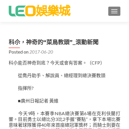
TOGGLE
科尒，神奇的“菜鳥教頭”_滾動新聞
Posted on
2017-06-20
科尒能否神奇到底？今天或會有答案。（CFP）
從喬丹助手、解說員、總經理到總決賽教頭
指揮所?
■廣州日報記者 黃維
今天9時，本賽季NBA總決賽第6場在克利伕蘭打
響。目前勇士以總比分3比2手握“賽點”，拿下本場比賽
意味著球隊獲得40年來首座總冠軍獎杯；而騎士則要在