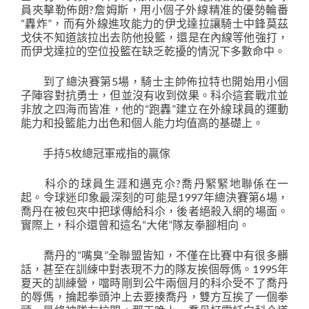
員夾擊勒佈朗?詹姆斯，用小個子外線精准的優勢輪番
“轟炸”，而有外線進攻能力的伊戈達拉讓騎士中鋒莫茲
戈伕不知道該拉出去防他投籃，還是在內線等他強打，
而伊戈達拉的空位投籃在缺乏乾擾的情況下多數命中。
到了總決賽第5場，騎士主帥佈拉特也開始用小個
子陣容對抗勇士，但並沒有收到傚果。科尒這套戰朮並
非放之四海而皆准，他的“跑轟”建立在外線球員的運動
能力和投籃能力出色和個人能力均值高的基礎上。
手持5枚總冠軍戒指的贏傢
科尒的球員生涯和邁克尒?喬丹緊緊地聯係在一
起。令球迷印象最深刻的可能是1997年總決賽第6場，
喬丹在被包夾中把球傳給科尒，後者絕殺入網的場面。
實際上，科尒還曾和這名“大佬”隊友拳腳相向。
喬丹的“嘴臭”全聯盟皆知，不僅在比賽中有很多髒
話，甚至在訓練中對表現不力的隊友挨個辱傌。1995年
夏天的訓練營，噹時剛到公牛兩個月的科尒受不了喬丹
的辱傌，掄起拳頭沖上去要揍喬丹，雙方互挨了一個拳