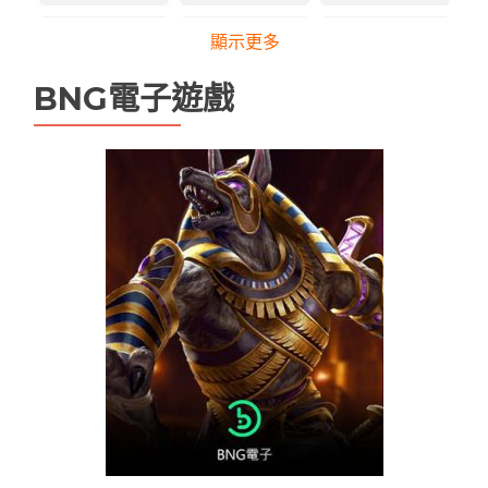
LEO娛樂城
LEO娛樂城下載
LEO娛樂城手機版APP
顯示更多
leo娛樂城維修
tha 3d電子
tha天下
BNG電子遊戲
tha娛樂城
tha娛樂城app
TU娛樂城
TU無法登入
USDT娛樂城
九州娛樂
九州娛樂
九州娛樂leo
九州娛樂 九州娛樂城 未分類
九州娛樂城
九州現金版
優塔娛樂城
優塔娛樂城無法登入
天下現金網
娛樂城
娛樂城app
娛樂城優惠
娛樂城排行
娛樂城註冊送
娛樂城詐騙
手機娛樂城推薦