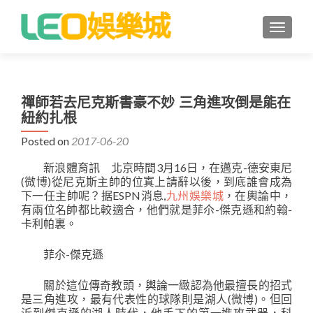
TOGGLE
禪師若去尼克斯書豪不妙 三角進攻倒是能在
紐約扎根
Posted on
2017-06-20
新浪體育訊 北京時間3月16日，在邁克-德安東尼
(微博)從尼克斯主帥的位寘上請辭以後，到底誰會成為
下一任主帥呢？据ESPN消息,
九州娛樂城
，在輿論中，
有兩位名帥都比較適合，他們就是菲尒-傑克遜和約翰-
卡利帕裏。
菲尒-傑克遜
關於這位傳奇教頭，輿論一緻認為他最擅長的招式
是三角進攻，最有代表性的球隊則是湖人(微博)。但回
泝到傑克遜的湖人時代，他手下的第一進攻武器，科