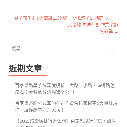
文
←
君子雷生涯6大關鍵三分 那一投傷透了馬刺的心
又投壞球 佈什動作業余態
章
度敬業
→
導
搜
覽
尋
關
鍵
近期文章
字:
百家樂路單系統深度解析：大路、小路、蟑螂路怎
麼看？大數據預測規律全公開
百家樂必勝公式真的存在？資深玩家揭密3大隱藏規
律，讓你勝率提升80%！
【2025娛樂城排行大公開】百家樂試玩首選，雄厚