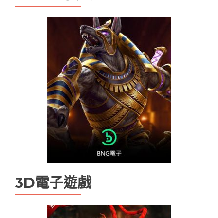
tha娛樂城
tha娛樂城app
TU娛樂城
TU無法登入
USDT娛樂城
九州娛樂
九州娛樂
九州娛樂leo
九州娛樂 九州娛樂城 未分類
九州娛樂城
九州現金版
優塔娛樂城
優塔娛樂城無法登入
天下現金網
娛樂城
娛樂城app
娛樂城優惠
娛樂城排行
娛樂城註冊送
娛樂城詐騙
手機娛樂城推薦
現金版娛樂城
現金版違法嗎
百家樂
3D電子遊戲
百家樂技巧
百家樂機率
百家樂試玩