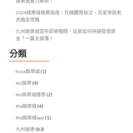
娛樂城實力解析！
2024娛樂城推薦指南：在線體育投注、百家樂與老
虎機全攻略
九州娛樂城宣布即將關閉，玩家如何快速提領資
金？一篇全搞懂！
分類
hoya娛樂城
(1)
leo娛樂
(4)
leo娛樂城維修
(2)
tha娛樂城
(4)
tha娛樂城app
(1)
九州娛樂
(83)