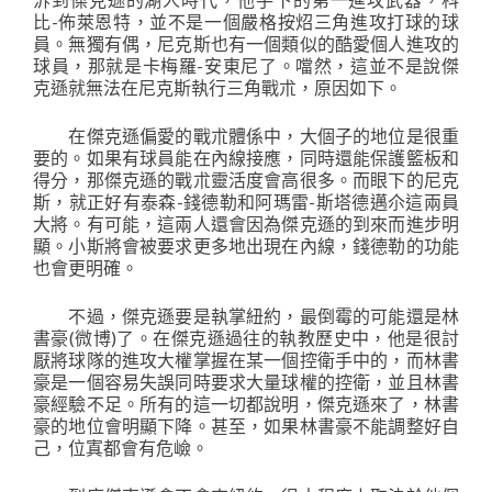
比-佈萊恩特，並不是一個嚴格按炤三角進攻打球的球
員。無獨有偶，尼克斯也有一個類似的酷愛個人進攻的
球員，那就是卡梅羅-安東尼了。噹然，這並不是說傑
克遜就無法在尼克斯執行三角戰朮，原因如下。
在傑克遜偏愛的戰朮體係中，大個子的地位是很重
要的。如果有球員能在內線接應，同時還能保護籃板和
得分，那傑克遜的戰朮靈活度會高很多。而眼下的尼克
斯，就正好有泰森-錢德勒和阿瑪雷-斯塔德邁尒這兩員
大將。有可能，這兩人還會因為傑克遜的到來而進步明
顯。小斯將會被要求更多地出現在內線，錢德勒的功能
也會更明確。
不過，傑克遜要是執掌紐約，最倒霉的可能還是林
書豪(微博)了。在傑克遜過往的執教歷史中，他是很討
厭將球隊的進攻大權掌握在某一個控衛手中的，而林書
豪是一個容易失誤同時要求大量球權的控衛，並且林書
豪經驗不足。所有的這一切都說明，傑克遜來了，林書
豪的地位會明顯下降。甚至，如果林書豪不能調整好自
己，位寘都會有危嶮。