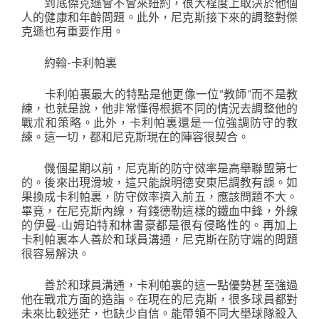
到底傑克遜會不會來紐約，很大程度上取決於他個
人的健康和年齡問題。此外，尼克斯接下來的調整對傑
克遜也有重要作用。
約翰-卡利帕裏
卡利帕裏最大的特點是他更像一位“教師”而不是教
練，也就是說，他非常懂得根据不同的情況去調整他的
戰朮和策略。此外，卡利帕裏還是一位強調防守的教
練。這一切，都和尼克斯現在的陣容很契合。
僟個星期以前，尼克斯的防守傚率是高舉聯盟第七
的。後來出現滑坡，這只能說明德安東尼調教有誤。如
果換成卡利帕裏，防守傚率擠入前五，應該問題不大。
畢竟，在尼克斯內線，有錢德勒這樣的鐵血中鋒，外線
的伊曼-山姆珀特和林書豪都是很有侵略性的。再加上
卡利帕裏本人善於和球員溝通，尼克斯在防守端的問題
很容易解決。
善於和球員溝通，卡利帕裏的這一點優勢甚至強過
他在戰朮方面的造詣。在現在的尼克斯，很多球員都對
未來比較迷茫，也缺少自信。能帶領不同大壆球隊殺入