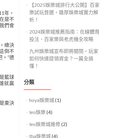
【2025娛樂城排行大公開】百家
樂試玩首選，雄厚娛樂城實力解
1年，
在是不
析！
我們會
2024娛樂城推薦指南：在線體育
投注、百家樂與老虎機全攻略
。總決
這倒不
九州娛樂城宣布即將關閉，玩家
。”德
如何快速提領資金？一篇全搞
懂！
是籃球
分類
誰就贏
hoya娛樂城
(1)
是東決
leo娛樂
(4)
leo娛樂城維修
(2)
tha娛樂城
(4)