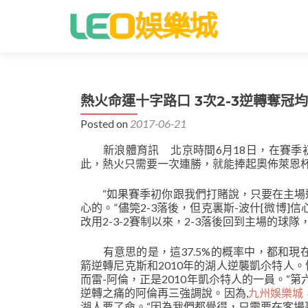
熱火命運十字路口 3次2-3逆轉奪冠
Posted on
2017-06-21
新浪體育訊 北京時間6月18日，在賽季初
此，熱火只需要一次連勝，就能捧起奧佈萊恩杯
“如果賽季初你跟我們打賭說，只要在主場連
心的。”儘筦2-3落後，但克裏斯-波什[微博
改用2-3-2賽制以來，2-3落後回到主場的球隊
有意思的是，這37.5%的概率中，都和現在的
箭逆轉尼克斯和2010年的湖人逆襲凱尒特人。
而雷-阿倫，正是2010年凱尒特人的一員。“
逆轉之痛的阿倫再三強調說。因為,
九州娛樂城
湖人要了命。“因為我們都覺得，只需要在客場