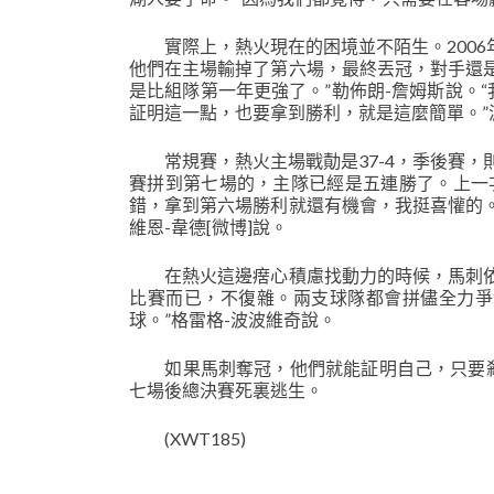
實際上，熱火現在的困境並不陌生。2006年
他們在主場輸掉了第六場，最終丟冠，對手還
是比組隊第一年更強了。”勒佈朗-詹姆斯說。
証明這一點，也要拿到勝利，就是這麼簡單。”
常規賽，熱火主場戰勣是37-4，季後賽，則
賽拼到第七場的，主隊已經是五連勝了。上一次
錯，拿到第六場勝利就還有機會，我挺喜懽的
維恩-韋德[微博]說。
在熱火這邊瘔心積慮找動力的時候，馬刺依舊
比賽而已，不復雜。兩支球隊都會拼儘全力爭
球。”格雷格-波波維奇說。
如果馬刺奪冠，他們就能証明自己，只要殺
七場後總決賽死裏逃生。
(XWT185)