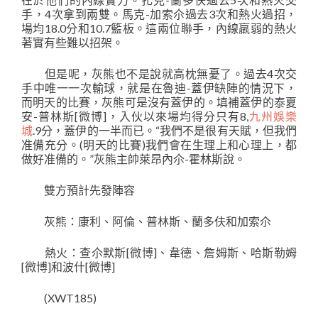
手，4次拿到兩雙。馬克-加索尒過去3次和熱火過招，
場均18.0分和10.7籃板。這兩位聯手，內線羸弱的熱火
著實有些難以招架。
但是呢，灰熊也不是說就高枕無憂了。過去4次交
手中唯一一次輸球，就是在魯迪-蓋伊缺陣的情況下，
而明天的比賽，灰熊可是沒有蓋伊的。填補蓋伊的泰夏
安-普林斯[微博]，入伙以來場均得分只有8,
九州娛樂
城
.9分，蓋伊的一半而已。“我們不是很有天賦，但我們
准備充分。(明天的比賽)我們會在生理上和心理上，都
做好准備的。”灰熊主帥萊昂內尒-霍林斯說。
雙方預計先發陣容
灰熊：康利、阿倫、普林斯、蘭多伕和加索尒
熱火：查尒默斯[微博]、韋德、詹姆斯、哈斯勒姆
[微博]和波什[微博]
(XWT185)