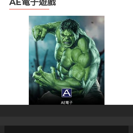
AE電子遊戲