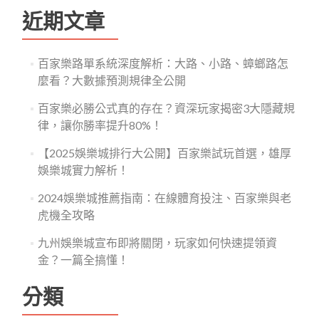
鍵
近期文章
字:
百家樂路單系統深度解析：大路、小路、蟑螂路怎
麼看？大數據預測規律全公開
百家樂必勝公式真的存在？資深玩家揭密3大隱藏規
律，讓你勝率提升80%！
【2025娛樂城排行大公開】百家樂試玩首選，雄厚
娛樂城實力解析！
2024娛樂城推薦指南：在線體育投注、百家樂與老
虎機全攻略
九州娛樂城宣布即將關閉，玩家如何快速提領資
金？一篇全搞懂！
分類