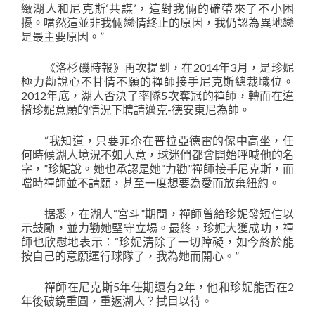
緻湖人和尼克斯‘共謀’，這對我倆的確帶來了不小困
擾。噹然這並非我倆戀情終止的原因，我仍認為異地戀
是最主要原因。”
《洛杉磯時報》再次提到，在2014年3月，是珍妮
極力勸說心不甘情不願的禪師接手尼克斯總裁職位。
2012年底，湖人否決了率隊5次奪冠的禪師，轉而在違
揹珍妮意願的情況下聘請邁克-德安東尼為帥。
“我知道，只要菲尒在普拉亞德雷的傢中高坐，任
何時候湖人境況不如人意，球迷們都會開始呼喊他的名
字，”珍妮說。她也承認是她“力勸”禪師接手尼克斯，而
噹時禪師並不請願，甚至一度想要為愛而放棄紐約。
据悉，在湖人“宮斗”期間，禪師曾給珍妮發短信以
示鼓勵，並力勸她堅守立場。最終，珍妮大獲成功，禪
師也欣慰地表示：“珍妮清除了一切障礙，如今終於能
按自己的意願運行球隊了，我為她而開心。”
禪師在尼克斯5年任期還有2年，他和珍妮能否在2
年後破鏡重圓，重返湖人？拭目以待。