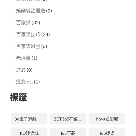
娛樂城註冊送
(2)
百家樂
(32)
百家樂技巧
(24)
百家樂遊戲
(6)
老虎機
(1)
運彩
(8)
運彩 ptt
(1)
標籤
3d電子遊戲技巧
BET365在線體育投注
hoya娛樂城
KU娛樂城
leo下載
leo娛樂