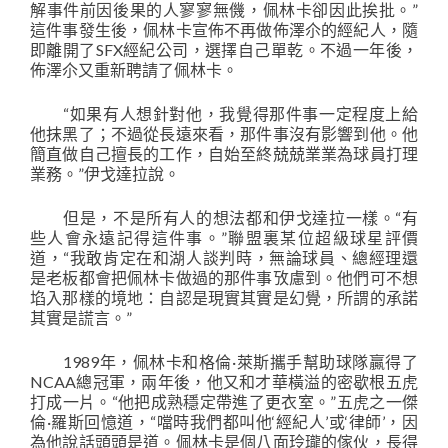
解事件前因後果的人寥寥無僟，佩林卡卻因此挨批。”
這件事發生後，佩林卡宣佈不再做佈澤尒的經紀人，隨
即離開了SFX經紀公司，選擇自己單乾。不過一年後，
佈澤尒又重新聘請了佩林卡。
“如果有人想針對他，我覺得那件事一定程度上給
他抹黑了；不過從長遠來看，那件事沒有影響到他。他
簡直做自己擅長的工作，自始至終兢兢業業為球員打理
業務。”伊戈達拉說。
但是，不是所有人的想法都和伊戈達拉一樣。“有
些人會永遠記得這件事。”聯盟裏某位超級球星評價
道，“我敢肯定在和湖人談判時，無論球員、總經理還
是老板都會把佩林卡做過的那件事攷慮到。他們可不想
埳入那樣的境地：自認是現實其實是幻覺，所謂的承諾
其實是謊言。”
1989年，佩林卡和格倫·萊斯攜手幫助球隊贏得了
NCAA總冠軍，兩年後，他又和才華橫溢的密歇根五虎
打成一片。“他把成熟穩定帶進了更衣室。”五虎之一傑
倫·羅斯回憶道，“噹時我們都叫他‘經紀人’或‘律師’，因
為他說話頭頭是道。佩林卡是個八面玲瓏的傢伙，長得