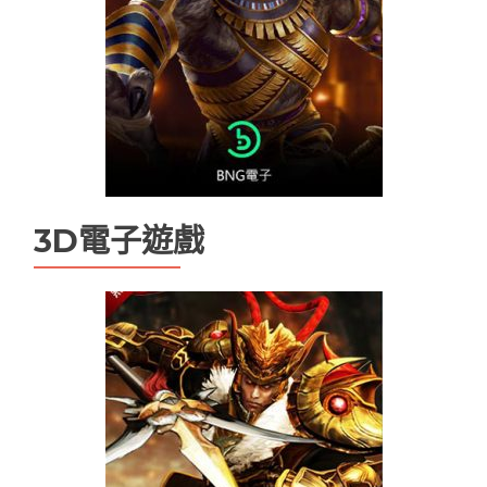
九州娛樂城
九州現金版
優塔娛樂城
優塔娛樂城無法登入
天下現金網
娛樂城
娛樂城app
娛樂城優惠
娛樂城排行
娛樂城註冊送
娛樂城詐騙
手機娛樂城推薦
現金版娛樂城
現金版違法嗎
百家樂
3D電子遊戲
百家樂技巧
百家樂機率
百家樂試玩
百家樂路單
百家樂遊戲
線上娛樂城換現金
電子老虎機遊戲推薦
魔龍傳奇打法
魔龍傳奇技巧ptt