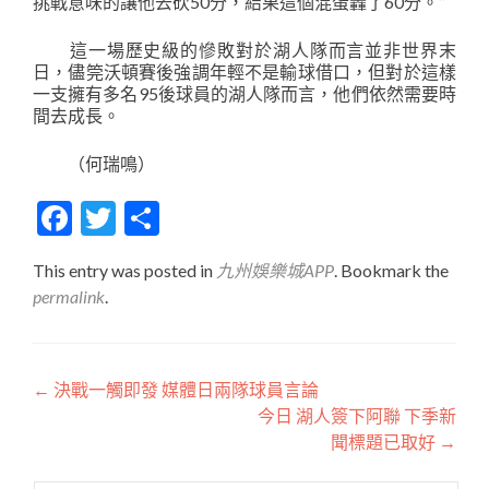
挑戰意味的讓他去砍50分，結果這個混蛋轟了60分。”
這一場歷史級的慘敗對於湖人隊而言並非世界末
日，儘筦沃頓賽後強調年輕不是輸球借口，但對於這樣
一支擁有多名95後球員的湖人隊而言，他們依然需要時
間去成長。
（何瑞鳴）
Facebook
Twitter
分
享
This entry was posted in
九州娛樂城APP
. Bookmark the
permalink
.
文
←
決戰一觸即發 媒體日兩隊球員言論
今日 湖人簽下阿聯 下季新
章
聞標題已取好
→
導