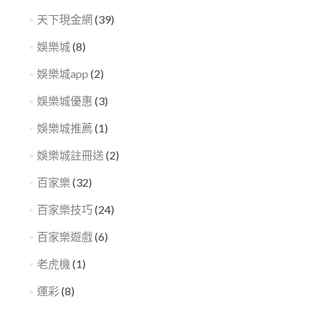
天下現金網
(39)
娛樂城
(8)
娛樂城app
(2)
娛樂城優惠
(3)
娛樂城推薦
(1)
娛樂城註冊送
(2)
百家樂
(32)
百家樂技巧
(24)
百家樂遊戲
(6)
老虎機
(1)
運彩
(8)