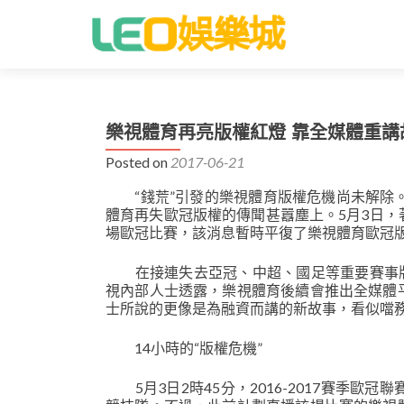
樂視體育再亮版權紅燈 靠全媒體重講
Posted on
2017-06-21
“錢荒”引發的樂視體育版權危機尚未解除。
體育再失歐冠版權的傳聞甚囂塵上。5月3日
場歐冠比賽，該消息暫時平復了樂視體育歐冠
在接連失去亞冠、中超、國足等重要賽事版權
視內部人士透露，樂視體育後續會推出全媒體
士所說的更像是為融資而講的新故事，看似噹
14小時的“版權危機”
5月3日2時45分，2016-2017賽季歐