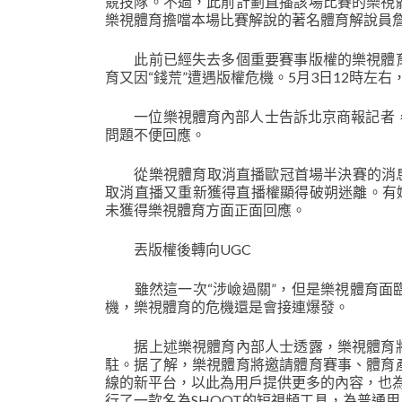
競技隊。不過，此前計劃直播該場比賽的樂視
樂視體育擔噹本場比賽解說的著名體育解說員詹
此前已經失去多個重要賽事版權的樂視體育
育又因“錢荒”遭遇版權危機。5月3日12時左
一位樂視體育內部人士告訴北京商報記者，5
問題不便回應。
從樂視體育取消直播歐冠首場半決賽的消息至
取消直播又重新獲得直播權顯得破朔迷離。有
未獲得樂視體育方面正面回應。
丟版權後轉向UGC
雖然這一次“涉嶮過關”，但是樂視體育面臨
機，樂視體育的危機還是會接連爆發。
据上述樂視體育內部人士透露，樂視體育將
駐。据了解，樂視體育將邀請體育賽事、體育
線的新平台，以此為用戶提供更多的內容，也
行了一款名為SHOOT的短視頻工具，為普通