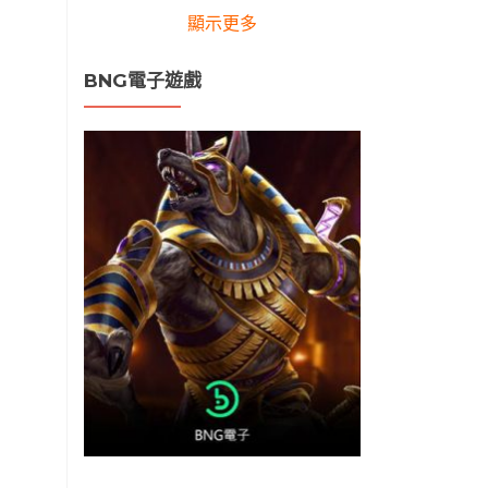
leo下載
leo娛樂
顯示更多
LEO娛樂城
LEO娛樂城下載
BNG電子遊戲
LEO娛樂城手機版APP
leo娛樂城維修
tha 3d電子
tha天下
tha娛樂城
tha娛樂城app
TU娛樂城
TU無法登入
USDT娛樂城
九州娛樂
九州娛樂
九州娛樂leo
九州娛樂 九州娛樂城 未分類
九州娛樂城
九州現金版
優塔娛樂城