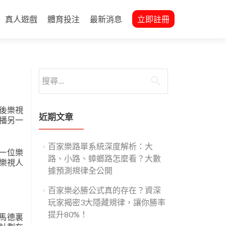
真人遊戲
體育投注
最新消息
立即註冊
搜
尋
關
後樂視
鍵
近期文章
播另一
字:
百家樂路單系統深度解析：大
一位樂
路、小路、蟑螂路怎麼看？大數
樂視人
據預測規律全公開
百家樂必勝公式真的存在？資深
玩家揭密3大隱藏規律，讓你勝率
提升80%！
戰馬德裏