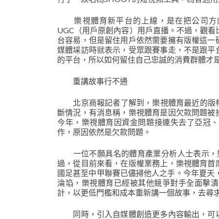
樂視體育新平台的上線，是在把公司方向
UGC（用戶原創內容）用戶直播。不過，觀看
台容易，但是留住用戶依然需要擁有版權這一
媒體埰訪時就表示，受眾跟賽事走，不是跟平
的平台，所以如何留住自己忠誠的消費群體才
重講故事行不通
北京商報記者了解到，樂視體育最近的版權危
斷情況，有消息稱，樂視體育是因欠款問題被
今年，樂視體育因資金問題接連失去了亞冠、
作，原因依然是欠款問題。
一位不願具名的體育產業分析人士表示，樂視
過，從目前來看，在版權業務上，樂視體育首
國足甚至中甲聯賽已儘掃他人之手。今年夏天，
淪埳，樂視體育已經被其他競爭對手全面擊潰
計，以更低門檻和成本重新講一個故事，去尋
同時，引入自媒體創造更多內容輸出，可以