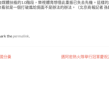
媒體扶植的1.0階段，樂視體育想借此重振已失去先機。這樣的
看就是一個打破尷尬侷面不是辦法的辦法。（北京商報記者 孫麒
ark the
permalink
.
中國分羹
邁阿密熱火隊舉行冠軍慶祝