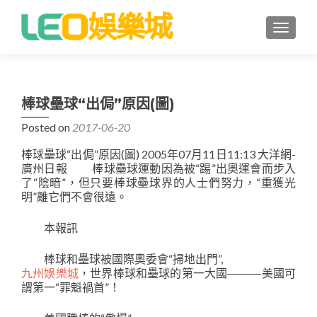
TOGGLE
棒球壘球“出侷”原因(圖)
Posted on
2017-06-20
棒球壘球“出侷”原因(圖) 2005年07月11日11:13 大洋網-
廣州日報 棒球壘球運動因為被“踢”出奧運會而步入
了“陰暗”，但只要棒球壘球界的人士們努力，“重獲光
明”離它們不會很遠。
本報訊
棒球和壘球被國際奧委會“掃地出門”,
九州娛樂城
，世界棒球和壘球的第一大國―――美國可
謂第一“罪魁禍首”！