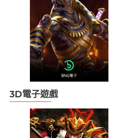
TU無法登入
USDT娛樂城
九州娛樂
九州娛樂
九州娛樂leo
九州娛樂 九州娛樂城 未分類
九州娛樂城
九州現金版
優塔娛樂城
優塔娛樂城無法登入
天下現金網
娛樂城
娛樂城app
娛樂城優惠
娛樂城排行
娛樂城註冊送
娛樂城詐騙
手機娛樂城推薦
現金版娛樂城
現金版違法嗎
百家樂
3D電子遊戲
百家樂技巧
百家樂機率
百家樂試玩
百家樂路單
百家樂遊戲
線上娛樂城換現金
電子老虎機遊戲推薦
魔龍傳奇打法
魔龍傳奇技巧ptt