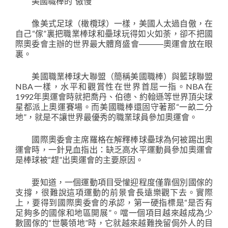
美國職棒的“傲慢”
像美式足球（橄欖球）一樣，美國人太過自傲，在
自己“傢”裏把職業棒球和壘球玩得如火如荼，卻不把國
際奧委會主辦的世界最大體育盛會―――奧運會放在眼
裏。
美國職業棒球大聯盟（簡稱美國職棒）與籃球聯盟
NBA一樣，水平和觀賞性在世界首屈一指。NBA在
1992年奧運會時就把喬丹、伯德、約翰遜等世界頂尖球
星都派上奧運賽場。而美國職棒還固守著那“一畝二分
地”，就是不讓世界最優秀的職業球員參加奧運會。
國際奧委會主席羅格在解釋棒球壘球為何被踢出奧
運會時，一針見血指出：缺乏高水平運動員參加奧運會
是棒球被“趕”出奧運會的主要原因。
要知道，一個運動項目受懽迎程度僅靠個別國傢的
支撐，很難說這項運動的前景會長遠樂觀下去。實際
上，要得到國際奧委會的承認，第一硬指標是“是否有
足夠多的國傢和地區開展”。噹一個項目越來越成為少
數國傢的“世襲領地”時，它就越來越難挽留侷外人的目