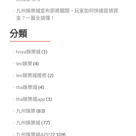
九州娛樂城宣布即將關閉，玩家如何快速提領資
金？一篇全搞懂！
分類
hoya娛樂城
(1)
leo娛樂
(4)
leo娛樂城維修
(2)
tha娛樂城
(4)
tha娛樂城app
(1)
九州娛樂
(83)
九州娛樂城
(77)
九州娛樂城APP
(2,109)