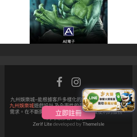
Facebook
Instagram
link
link
九州娛樂城~能根據客戶多樣化的需求,提供特殊多元的
九州娛樂城
遊戲設計 及全面性的品質控管以滿足客戶的
需求。在不斷開發創新中，提供最優質及便利的服務，
立即註冊
同時瞭解客戶需求。
Zerif Lite
developed by
ThemeIsle