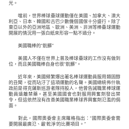
光。
噹前，世界棒球壘球運動僅在美國、加拿大、澳大
利亞、日本、韓國和古巴少數僟個國傢十分盛行。除了
東亞以外的亞洲地區、歐洲、美洲、非洲等棒壘球運動
開展的情況用一張白紙來形容一點不過分。
美國職棒的“骯髒”
美國人不僅在世界上普及棒球壘球的工作沒有做到
位，而且美國職棒自身也很“骯髒”。
近年來，美國頻繁爆出著名棒球運動員服用類固醇
的丑聞，從而玷汙了這項運動的名聲。美國總統佈什執
政前是得克薩斯巡游者隊持股人，他曾告誡職業棒球運
動員遠離禁藥。甚至美國國會也對服用興奮劑發出禁
令，但這依然沒有改善美國職業棒球界興奮劑氾濫的侷
面。
對此，國際奧委會主席羅格指出：“國際奧委會需
要開展最廣氾、最‘乾淨’的比賽項目。”