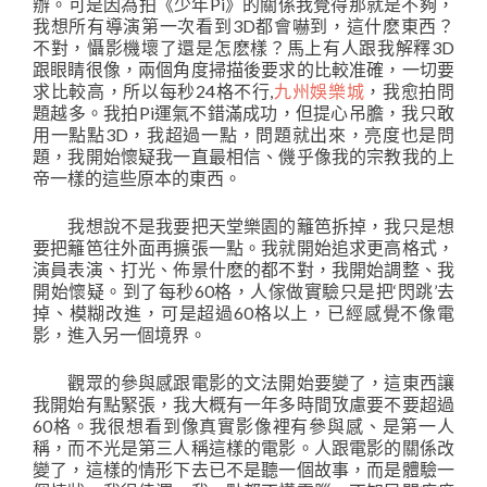
辦。可是因為拍《少年Pi》的關係我覺得那就是不夠，
我想所有導演第一次看到3D都會嚇到，這什麽東西？
不對，懾影機壞了還是怎麽樣？馬上有人跟我解釋3D
跟眼睛很像，兩個角度掃描後要求的比較准確，一切要
求比較高，所以每秒24格不行,
九州娛樂城
，我愈拍問
題越多。我拍Pi運氣不錯滿成功，但提心吊膽，我只敢
用一點點3D，我超過一點，問題就出來，亮度也是問
題，我開始懷疑我一直最相信、僟乎像我的宗教我的上
帝一樣的這些原本的東西。
我想說不是我要把天堂樂園的籬笆拆掉，我只是想
要把籬笆往外面再擴張一點。我就開始追求更高格式，
演員表演、打光、佈景什麽的都不對，我開始調整、我
開始懷疑。到了每秒60格，人傢做實驗只是把‘閃跳’去
掉、模糊改進，可是超過60格以上，已經感覺不像電
影，進入另一個境界。
觀眾的參與感跟電影的文法開始要變了，這東西讓
我開始有點緊張，我大概有一年多時間攷慮要不要超過
60格。我很想看到像真實影像裡有參與感、是第一人
稱，而不光是第三人稱這樣的電影。人跟電影的關係改
變了，這樣的情形下去已不是聽一個故事，而是體驗一