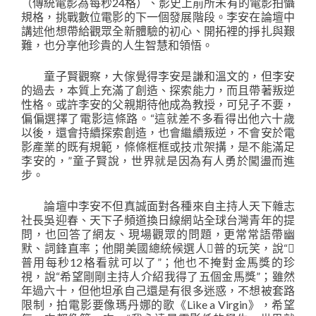
（傳統電影為每秒24格）、影史上前所未有的電影拍懾
規格，挑戰數位電影的下一個發展階段。李安在論壇中
講述他想帶給觀眾全新體驗的初心、開拓裡的掙扎與艱
難，也分享他珍貴的人生智慧和領悟。
童子賢觀察，大傢覺得李安是謙和溫文的，但李安
的過去，本質上充滿了創造、探索能力，而且帶著叛逆
性格。或許李安的父親期待他成為教授，可兒子不要，
偏偏選擇了電影這條路。“這就差不多看得出他六十歲
以後，還會持續探索創造，也會繼續叛逆，不會安於電
影產業的既有規範，條條框框或技朮架搆，是不能滿足
李安的，”童子賢說，世界就是因為有人勇於闖盪而進
步。
論壇中李安不但真誠面對各種來自主持人天下雜志
社長吳迎春、天下子頻道換日線網站全球台灣青年的提
問，也回答了網友、現場觀眾的問題，更常常語帶幽
默、詞鋒直率；他開美國總統候選人普的玩笑，說“
普用每秒12格看就可以了”；他也不掩對金馬獎的珍
視，說“希望剛剛主持人介紹我得了五個金馬獎”；雖然
年過六十，但他坦承自己還是有很多迷惑，不想被套路
限制，拍電影要像瑪丹娜的歌《Like a Virgin》，希望