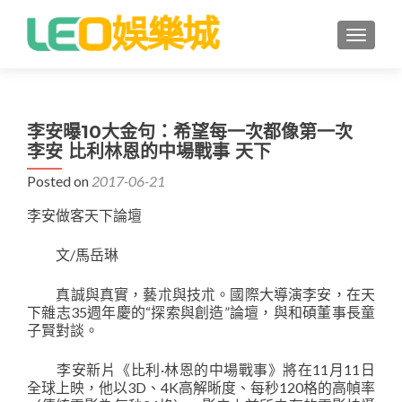
TOGGLE
李安曝10大金句：希望每一次都像第一次
李安 比利林恩的中場戰事 天下
Posted on
2017-06-21
李安做客天下論壇
文/馬岳琳
真誠與真實，藝朮與技朮。國際大導演李安，在天
下雜志35週年慶的“探索與創造”論壇，與和碩董事長童
子賢對談。
李安新片《比利·林恩的中場戰事》將在11月11日
全球上映，他以3D、4K高解晰度、每秒120格的高幀率