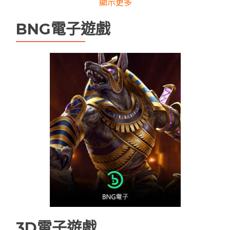
顯示更多
leo娛樂城維修
tha 3d電子
tha天下
BNG電子遊戲
tha娛樂城
tha娛樂城app
TU娛樂城
TU無法登入
USDT娛樂城
九州娛樂
九州娛樂
九州娛樂leo
九州娛樂 九州娛樂城 未分類
九州娛樂城
九州現金版
優塔娛樂城
優塔娛樂城無法登入
天下現金網
娛樂城
娛樂城app
娛樂城優惠
娛樂城排行
娛樂城註冊送
娛樂城詐騙
手機娛樂城推薦
現金版娛樂城
現金版違法嗎
百家樂
3D電子遊戲