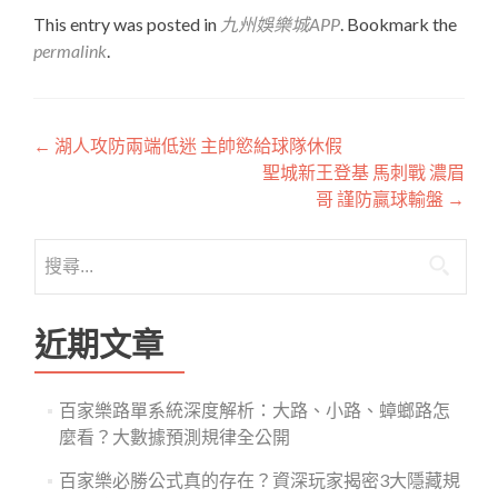
享
This entry was posted in
九州娛樂城APP
. Bookmark the
permalink
.
文
←
湖人攻防兩端低迷 主帥慾給球隊休假
聖城新王登基 馬刺戰 濃眉
章
哥 謹防贏球輸盤
→
導
搜
覽
尋
關
鍵
近期文章
字:
百家樂路單系統深度解析：大路、小路、蟑螂路怎
麼看？大數據預測規律全公開
百家樂必勝公式真的存在？資深玩家揭密3大隱藏規