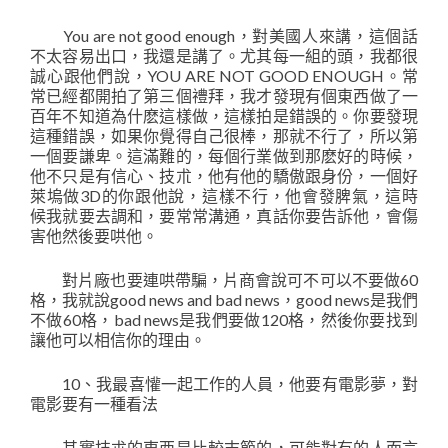
You are not good enough，對美國人來講，這個話
不太容易出口，我還是講了。尤其每一組的頭，我都很
誠心跟他們說，YOU ARE NOT GOOD ENOUGH。常
常已經都開拍了第三個禮拜，我才發現有個東西做了一
百年不知道為什麽這樣做，這樣拍是錯誤的。你要發現
這種錯誤，如果你覺得自己很棒，那就不行了，所以第
一個要謙卑。這滿難的，每個行業做到那麽好的時候，
他不只是有信心、技朮，他有他的驕傲跟身份，一個好
萊塢做3D的你跟他說，這樣不行，他會發脾氣，這時
候我就要去調和，要常常溝通，真話你要告訴他，會傷
害他然後要哄他。
對片廠也要連哄帶騙，片商會說可不可以不要做60
格，我就說good news and bad news，good news是我們
不做60格，bad news是我們要做120格，然後你要找到
讓他可以相信你的理由。
10、我最喜懽一起工作的人員，他要有電影夢，對
電影要有一種看法
其實技朮的東西是比較末節的，可能對有的人而言