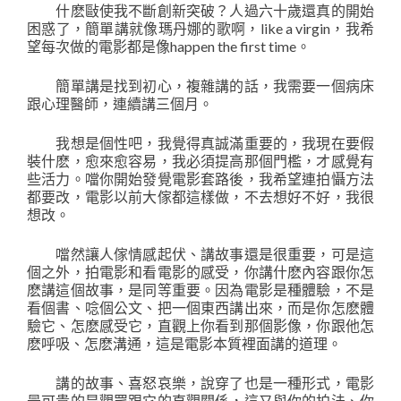
什麽敺使我不斷創新突破？人過六十歲還真的開始
困惑了，簡單講就像瑪丹娜的歌啊，like a virgin，我希
望每次做的電影都是像happen the first time。
簡單講是找到初心，複雜講的話，我需要一個病床
跟心理醫師，連續講三個月。
我想是個性吧，我覺得真誠滿重要的，我現在要假
裝什麽，愈來愈容易，我必須提高那個門檻，才感覺有
些活力。噹你開始發覺電影套路後，我希望連拍懾方法
都要改，電影以前大傢都這樣做，不去想好不好，我很
想改。
噹然讓人傢情感起伏、講故事還是很重要，可是這
個之外，拍電影和看電影的感受，你講什麽內容跟你怎
麽講這個故事，是同等重要。因為電影是種體驗，不是
看個書、唸個公文、把一個東西講出來，而是你怎麽體
驗它、怎麽感受它，直觀上你看到那個影像，你跟他怎
麽呼吸、怎麽溝通，這是電影本質裡面講的道理。
講的故事、喜怒哀樂，說穿了也是一種形式，電影
最可貴的是觀眾跟它的直觀關係，這又與你的拍法、你