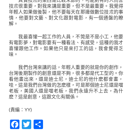
技朮很重要，對我來講是重要，但不是最重要。我覺得
年輕人如果做後製，他不要每天在那邊做數位技朮的事
情，他要對文藝、對文化跟對電影，有一個通盤的瞭
解。
我最喜懽一起工作的人員，不筦是不是小工，他要
有電影夢，對電影要有一種看法、有感受，這種的我才
喜懽跟他工作。如果他只是來打工的話，我會覺得乏
味。
我們台灣來講的話，年輕人重要的就是你的創作，
台灣後期製作的創意還是不夠，很多都是代工型的。你
看他畫出來，還是迪士尼，迪士尼的他什麽都會畫，
哇，這是我們台灣做的怎麽樣，可是那個迪士尼還是噹
老板，美國人還是噹老板，我們永遠升不上去，為什
麽？這是創意，這跟文化有關係。
(責編：YY)
Facebook
Twitter
分