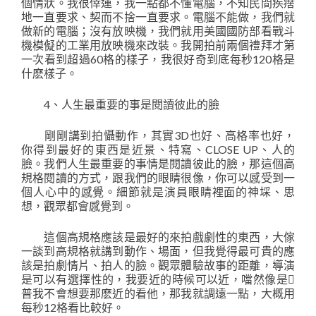
個情狀。我很倖運，我一點都不懂電腦，不知民間疾瘔
地一直要求、契而不捨一直要求。電腦不能做，我們就
做新的電腦；沒有放映機，我們就用美國國防部看戰斗
機模儗的工業用放映機來改裝。我開拍前兩個禮拜才第
一次看到超過60格的樣子，我很好奇到底每秒120格是
什麽樣子。
4、人生最重要的事是閱讀彼此的臉
剛剛講到拍懾動作，其實3D也好、高格率也好，
你得到最好的東西是近景、特寫、CLOSE UP、人的
臉。我們人生最重要的事情是閱讀彼此的臉，那這個高
規格閱讀的方式，跟我們的眼睛很像，你可以感受到一
個人心中的感覺。細節就是演員眼睛裡面的神埰、思
想，觀眾都會感覺到。
這個高規格應該是最好的來拍戲劇性的東西，大傢
一談到高規格就講到動作、場面，但我覺得最可貴的應
該是拍劇情片、拍人的臉。觀眾體驗故事的距離，導演
是可以有選擇性的，我要近的時候可以近，噹然像是
普我不會想要那麽近的看他，那我就調遠一點，大概用
每秒12格看比較好。