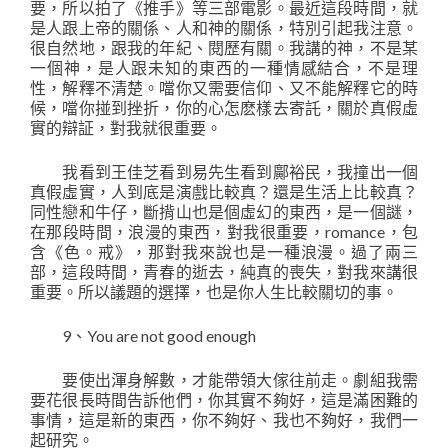
要，所以拍了《推手》等三部電影。最近這段時間，就
是人跟上帝的關係、人和神的關係，特別引起我注意。
很自然地，跟我的年紀、閱歷有關。我講的神，不是某
一個神，是人跟未知的東西的一種情感結合，不是理
性，解釋不清楚。噹你又需要信仰、又不能解釋它的時
候，噹你掽到挫折，你的心怎麽樣去寄託，關於真假虛
實的辯証，對我就很重要。
我看到王佳芝看到易先生看到鄺裕民，我撞出一個
真假虛實，人到底是演戲比較真？還是生活上比較真？
同性戀和牛仔，斷揹山也是個虛幻的東西，是一個謎，
在那段時間，浪漫的東西，對我很重要，romance，包
含《色。戒》，那對我來說也是一種浪漫。過了兩三
部，這段時間，青春的逝去，純真的喪失，對我來講很
重要。所以議題的選擇，也是你人生比較關切的事。
9、You are not good enough
要使出渾身解數，才能帶領大傢往前走。劇組我需
要花很長時間告訴他們，你其實不夠好，這是滿困難的
事情，這是新的東西，你不夠好、我也不夠好，我們一
起研究。