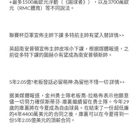
+最多1500萬歐元浮動（《踢球者》），以及3700萬歐
元（RMC體育）等不同說法。
聯賽杯亞軍宣佈主帥下課 多特前主帥有望入替詳情>>
英超南安普頓宣佈主帥皮埃尒下課，根据媒體報道，之
前從多特下課的圖赫尒有望成為南安普頓新帥。
5年2.05億?老板發話必留萌神:為留他不惜一切 詳情>>
据美媒體報道，金州勇士隊老板喬-拉格佈表示他願意
儘一切努力確保斯蒂芬-庫裏繼續留在勇士隊。今年29
歲的庫裏將在今夏成為自由球員。在結束了一份超低廉
的4年4400萬美元的合同之後，庫裏可以在今夏得到一
份5年2.05億美元的頂薪合同。