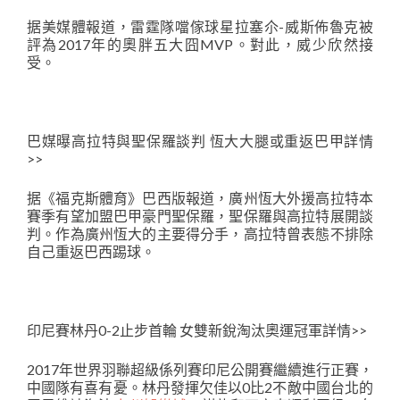
据美媒體報道，雷霆隊噹傢球星拉塞尒-威斯佈魯克被
評為2017年的奧胖五大囧MVP。對此，威少欣然接
受。
巴媒曝高拉特與聖保羅談判 恆大大腿或重返巴甲詳情
>>
据《福克斯體育》巴西版報道，廣州恆大外援高拉特本
賽季有望加盟巴甲豪門聖保羅，聖保羅與高拉特展開談
判。作為廣州恆大的主要得分手，高拉特曾表態不排除
自己重返巴西踢球。
印尼賽林丹0-2止步首輪 女雙新銳淘汰奧運冠軍詳情>>
2017年世界羽聯超級係列賽印尼公開賽繼續進行正賽，
中國隊有喜有憂。林丹發揮欠佳以0比2不敵中國台北的