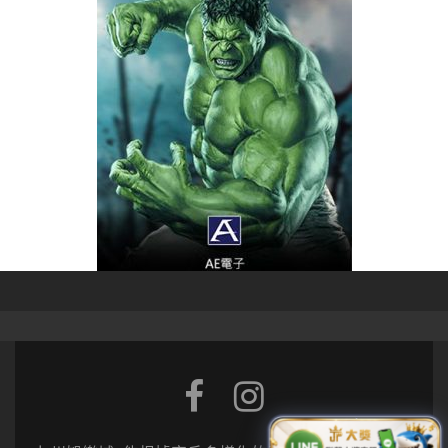
Facebook
Instagram
link
link