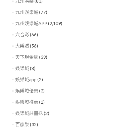
九州娛樂
(83)
九州娛樂城
(77)
九州娛樂城APP
(2,109)
六合彩
(66)
大樂透
(56)
天下現金網
(39)
娛樂城
(8)
娛樂城app
(2)
娛樂城優惠
(3)
娛樂城推薦
(1)
娛樂城註冊送
(2)
百家樂
(32)