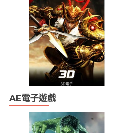
百家樂路單
百家樂遊戲
線上娛樂城換現金
電子老虎機遊戲推薦
魔龍傳奇打法
魔龍傳奇技巧ptt
AE電子遊戲