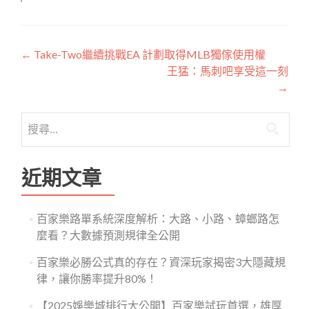
文
←
Take-Two繼續挑戰EA 計劃取得MLB獨傢使用權
王猛：馬刺吧享受這一刻
章
→
導
搜
覽
尋
關
鍵
近期文章
字:
百家樂路單系統深度解析：大路、小路、蟑螂路怎
麼看？大數據預測規律全公開
百家樂必勝公式真的存在？資深玩家揭密3大隱藏規
律，讓你勝率提升80%！
【2025娛樂城排行大公開】百家樂試玩首選，雄厚