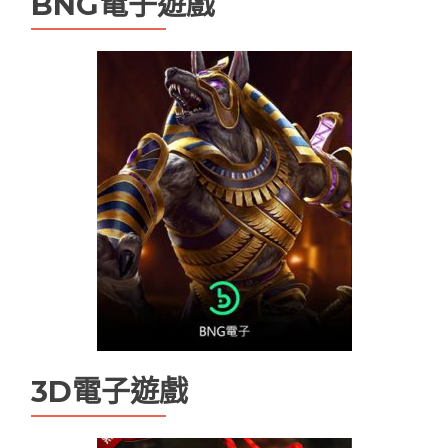
BNG電子遊戲
tha娛樂城
tha娛樂城app
TU娛樂城
TU無法登入
USDT娛樂城
九州娛樂
九州娛樂
九州娛樂leo
九州娛樂 九州娛樂城 未分類
九州娛樂城
九州現金版
優塔娛樂城
優塔娛樂城無法登入
天下現金網
娛樂城
娛樂城app
娛樂城優惠
娛樂城排行
娛樂城註冊送
娛樂城詐騙
手機娛樂城推薦
現金版娛樂城
現金版違法嗎
百家樂
3D電子遊戲
百家樂技巧
百家樂機率
百家樂試玩