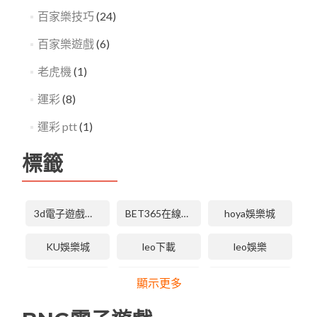
百家樂技巧
(24)
百家樂遊戲
(6)
老虎機
(1)
運彩
(8)
運彩 ptt
(1)
標籤
3d電子遊戲技巧
BET365在線體育投注
hoya娛樂城
KU娛樂城
leo下載
leo娛樂
LEO娛樂城
LEO娛樂城下載
LEO娛樂城手機版APP
顯示更多
leo娛樂城維修
tha 3d電子
tha天下