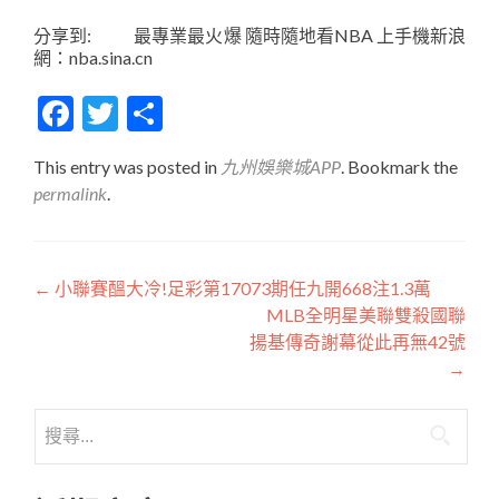
分享到: 最專業最火爆 隨時隨地看NBA 上手機新浪
網：nba.sina.cn
Facebook
Twitter
分
享
This entry was posted in
九州娛樂城APP
. Bookmark the
permalink
.
文
←
小聯賽醞大冷!足彩第17073期任九開668注1.3萬
MLB全明星美聯雙殺國聯
章
揚基傳奇謝幕從此再無42號
導
→
覽
搜
尋
關