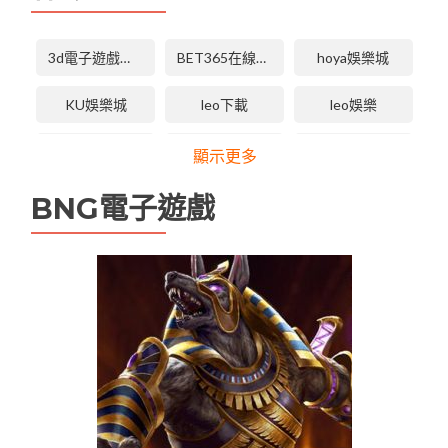
3d電子遊戲技巧
BET365在線體育投注
hoya娛樂城
KU娛樂城
leo下載
leo娛樂
LEO娛樂城
LEO娛樂城下載
LEO娛樂城手機版APP
顯示更多
leo娛樂城維修
tha 3d電子
tha天下
BNG電子遊戲
tha娛樂城
tha娛樂城app
TU娛樂城
TU無法登入
USDT娛樂城
九州娛樂
九州娛樂
九州娛樂leo
九州娛樂 九州娛樂城 未分類
九州娛樂城
九州現金版
優塔娛樂城
優塔娛樂城無法登入
天下現金網
娛樂城