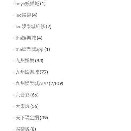
hoya娛樂城
(1)
leo娛樂
(4)
leo娛樂城維修
(2)
tha娛樂城
(4)
tha娛樂城app
(1)
九州娛樂
(83)
九州娛樂城
(77)
九州娛樂城APP
(2,109)
六合彩
(66)
大樂透
(56)
天下現金網
(39)
娛樂城
(8)