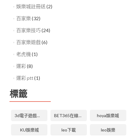
娛樂城註冊送
(2)
百家樂
(32)
百家樂技巧
(24)
百家樂遊戲
(6)
老虎機
(1)
運彩
(8)
運彩 ptt
(1)
標籤
3d電子遊戲技巧
BET365在線體育投注
hoya娛樂城
KU娛樂城
leo下載
leo娛樂