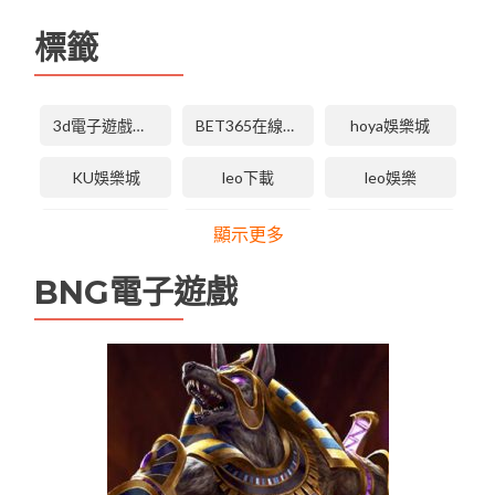
標籤
3d電子遊戲技巧
BET365在線體育投注
hoya娛樂城
KU娛樂城
leo下載
leo娛樂
LEO娛樂城
LEO娛樂城下載
LEO娛樂城手機版APP
顯示更多
leo娛樂城維修
tha 3d電子
tha天下
BNG電子遊戲
tha娛樂城
tha娛樂城app
TU娛樂城
TU無法登入
USDT娛樂城
九州娛樂
九州娛樂
九州娛樂leo
九州娛樂 九州娛樂城 未分類
九州娛樂城
九州現金版
優塔娛樂城