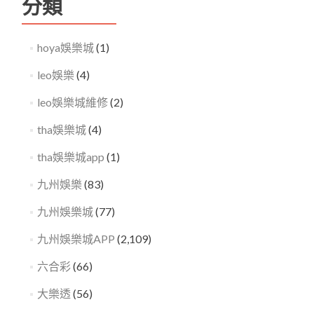
分類
hoya娛樂城
(1)
leo娛樂
(4)
leo娛樂城維修
(2)
tha娛樂城
(4)
tha娛樂城app
(1)
九州娛樂
(83)
九州娛樂城
(77)
九州娛樂城APP
(2,109)
六合彩
(66)
大樂透
(56)