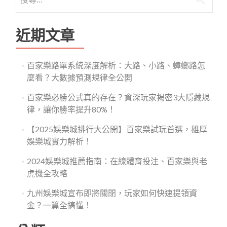
尋
關
鍵
近期文章
字:
百家樂路單系統深度解析：大路、小路、蟑螂路怎
麼看？大數據預測規律全公開
百家樂必勝公式真的存在？資深玩家揭密3大隱藏規
律，讓你勝率提升80%！
【2025娛樂城排行大公開】百家樂試玩首選，雄厚
娛樂城實力解析！
2024娛樂城推薦指南：在線體育投注、百家樂與老
虎機全攻略
九州娛樂城宣布即將關閉，玩家如何快速提領資
金？一篇全搞懂！