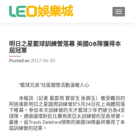
TOGGLE
明日之星籃球訓練營落幕 美國08隊獲得本
屆冠軍
Posted on
2017-06-20
“籃球兄弟”社區關懷活動溫暖人心
本報訊（記者 蓋雲飛 實習生 孫錦玉）備受矚目的
阿迪達斯明日之星國際訓練營於5月24日在上海體院落
下帷幕。參加本次訓練營的天才籃球少年們被分為4支
球隊，通過循環對抗比賽角逐亞太訓練營的至高榮譽。
最後，由Travis Deleford領啣的美國08隊最終獲得了本
屆訓練營的冠軍。