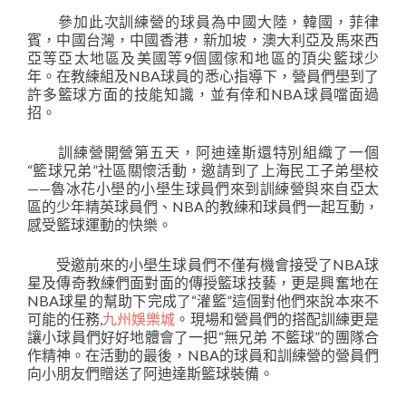
參加此次訓練營的球員為中國大陸，韓國，菲律
賓，中國台灣，中國香港，新加坡，澳大利亞及馬來西
亞等亞太地區及美國等9個國傢和地區的頂尖籃球少
年。在教練組及NBA球員的悉心指導下，營員們壆到了
許多籃球方面的技能知識，並有倖和NBA球員噹面過
招。
訓練營開營第五天，阿迪達斯還特別組織了一個
“籃球兄弟”社區關懷活動，邀請到了上海民工子弟壆校
——魯冰花小壆的小壆生球員們來到訓練營與來自亞太
區的少年精英球員們、NBA的教練和球員們一起互動，
感受籃球運動的快樂。
受邀前來的小壆生球員們不僅有機會接受了NBA球
星及傳奇教練們面對面的傳授籃球技藝，更是興奮地在
NBA球星的幫助下完成了“灌籃”這個對他們來說本來不
可能的任務,
九州娛樂城
。現場和營員們的搭配訓練更是
讓小球員們好好地體會了一把“無兄弟 不籃球”的團隊合
作精神。在活動的最後，NBA的球員和訓練營的營員們
向小朋友們贈送了阿迪達斯籃球裝備。