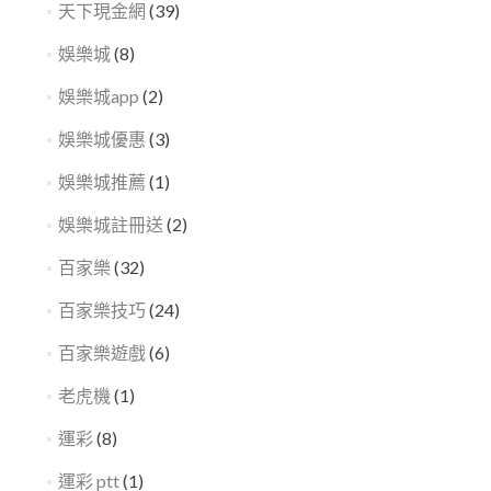
天下現金網
(39)
娛樂城
(8)
娛樂城app
(2)
娛樂城優惠
(3)
娛樂城推薦
(1)
娛樂城註冊送
(2)
百家樂
(32)
百家樂技巧
(24)
百家樂遊戲
(6)
老虎機
(1)
運彩
(8)
運彩 ptt
(1)