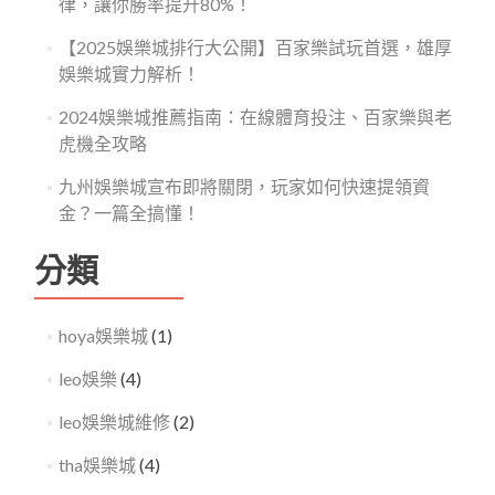
律，讓你勝率提升80%！
【2025娛樂城排行大公開】百家樂試玩首選，雄厚
娛樂城實力解析！
2024娛樂城推薦指南：在線體育投注、百家樂與老
虎機全攻略
九州娛樂城宣布即將關閉，玩家如何快速提領資
金？一篇全搞懂！
分類
hoya娛樂城
(1)
leo娛樂
(4)
leo娛樂城維修
(2)
tha娛樂城
(4)