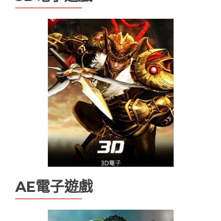
百家樂技巧
百家樂機率
百家樂試玩
百家樂路單
百家樂遊戲
線上娛樂城換現金
電子老虎機遊戲推薦
魔龍傳奇打法
魔龍傳奇技巧ptt
AE電子遊戲