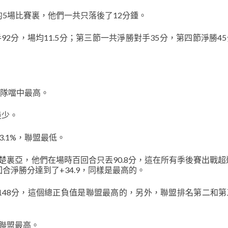
場比賽裏，他們一共只落後了12分鍾。
分，場均11.5分；第三節一共淨勝對手35分，第四節淨勝4
球隊噹中最高。
最少。
.1%，聯盟最低。
裏亞，他們在場時百回合只丟90.8分，這在所有季後賽出戰超
淨勝分達到了+34.9，同樣是最高的。
8分，這個總正負值是聯盟最高的，另外，聯盟排名第二和第
聯盟最高。