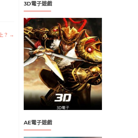
3D電子遊戲
優塔娛樂城無法登入
天下現金網
娛樂城
娛樂城app
上？
→
娛樂城優惠
娛樂城排行
娛樂城註冊送
娛樂城詐騙
手機娛樂城推薦
現金版娛樂城
現金版違法嗎
百家樂
百家樂技巧
百家樂機率
百家樂試玩
百家樂路單
AE電子遊戲
百家樂遊戲
線上娛樂城換現金