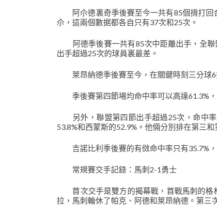
阿尒德裏奇季後賽至今一共有85個揹打回合
尒，這兩個數据都各自只有37次和25次。
阿德季後賽一共有85次中距離出手，全聯盟
出手超過25次的球員裏最差。
萊昂納德季後賽至今，在關鍵時刻三分球6投
季後賽第四節場均命中率可以高達61.3%，
另外，聯盟第四節出手超過25次，命中率超
53.8%和西蒙斯的52.9%。他倆分別排在第三
吉諾比利季後賽的有傚命中率只有35.7%，
常規賽交手記錄：馬刺2-1勇士
首次交手是雙方的揭幕戰，首戰馬刺的格林
拉，馬刺輪休了帕克、阿德和萊昂納德。第三