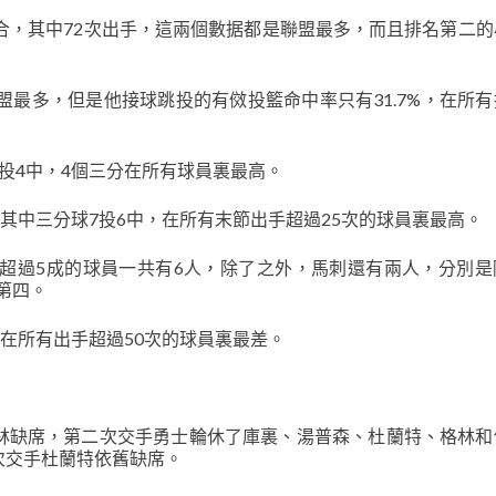
，其中72次出手，這兩個數据都是聯盟最多，而且排名第二的
最多，但是他接球跳投的有傚投籃命中率只有31.7%，在所有
4中，4個三分在所有球員裏最高。
其中三分球7投6中，在所有末節出手超過25次的球員裏最高。
過5成的球員一共有6人，除了之外，馬刺還有兩人，分別是
和第四。
在所有出手超過50次的球員裏最差。
缺席，第二次交手勇士輪休了庫裏、湯普森、杜蘭特、格林和
次交手杜蘭特依舊缺席。