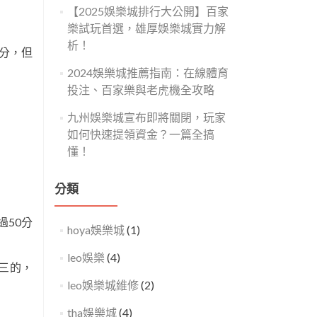
【2025娛樂城排行大公開】百家
樂試玩首選，雄厚娛樂城實力解
析！
5分，但
2024娛樂城推薦指南：在線體育
投注、百家樂與老虎機全攻略
九州娛樂城宣布即將關閉，玩家
如何快速提領資金？一篇全搞
懂！
分類
過50分
hoya娛樂城
(1)
leo娛樂
(4)
三的，
leo娛樂城維修
(2)
tha娛樂城
(4)