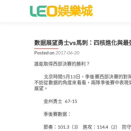
數据展望勇士vs馬刺：四核進化與最
Posted on
2017-06-20
誰能取得西部決賽的勝利？
北京時間5月13日，季後賽西部決賽的對陣
不妨從數据的角度來看看，兩隊季後賽中表現
展望。
金州勇士 67-15
季後賽數据：
節奏：101.3（3） 進攻：114.4（2） 防守：