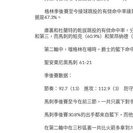
格林季後賽至今接球跳投的有傚命中率達到了
据是47.3%。
庫裏和杜蘭特的乾拔跳投的有傚命中率，分別達到
和第三，而馬刺的帕克（60.9%）和萊昂納德（
第二輪中，噹格林在場時，爵士的籃下命中率
聖安東尼奧馬刺 61-21
季後賽數据：
節奏：92.7（13） 進攻：112.9（3） 防守：
馬刺季後賽至今在前三節，一共只贏下對手1
馬刺季後賽30.8%的出手都來自籃下，而他
在第二輪中在三秒區裏一共比火箭多拿到76