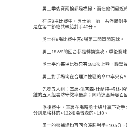
勇士季後賽兩輪都是橫掃，而在他們最近的5
在這8場比賽中，勇士第一節一共淨勝對手92
是在第二節總共輸給對手40分。
勇士在8場比賽中有6場第二節單節輸球。
勇士18.6%的回合都是轉換進攻，季後賽
勇士平均每場比賽只有18.0次上籃，聯盟
勇士對手場均在合理沖撞區的命中率只有53
先發五人組：庫裏-湯普森-杜蘭特-格林-帕楚
鍾的五人組裏防守傚率最高；同時這套陣容百回合
季後賽中，庫裏在場時勇士總計贏下對手14
分別是格林的+122和湯普森的+118。
勇士的替補場均百回合淨勝對手+10.5分，