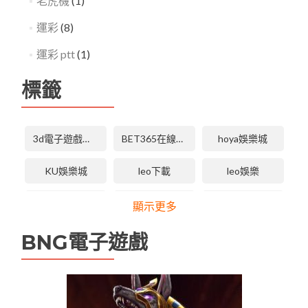
老虎機
(1)
運彩
(8)
運彩 ptt
(1)
標籤
3d電子遊戲技巧
BET365在線體育投注
hoya娛樂城
KU娛樂城
leo下載
leo娛樂
LEO娛樂城
LEO娛樂城下載
LEO娛樂城手機版APP
顯示更多
leo娛樂城維修
tha 3d電子
tha天下
BNG電子遊戲
tha娛樂城
tha娛樂城app
TU娛樂城
TU無法登入
USDT娛樂城
九州娛樂