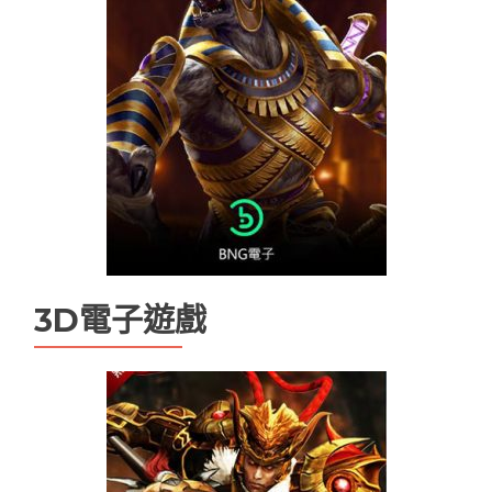
九州娛樂
九州娛樂leo
九州娛樂 九州娛樂城 未分類
九州娛樂城
九州現金版
優塔娛樂城
優塔娛樂城無法登入
天下現金網
娛樂城
娛樂城app
娛樂城優惠
娛樂城排行
娛樂城註冊送
娛樂城詐騙
手機娛樂城推薦
現金版娛樂城
現金版違法嗎
百家樂
3D電子遊戲
百家樂技巧
百家樂機率
百家樂試玩
百家樂路單
百家樂遊戲
線上娛樂城換現金
電子老虎機遊戲推薦
魔龍傳奇打法
魔龍傳奇技巧ptt