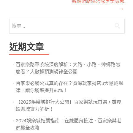
戴維斯腿傷恐成勇士隱患
導
→
覽
搜
尋
關
鍵
近期文章
字:
百家樂路單系統深度解析：大路、小路、蟑螂路怎
麼看？大數據預測規律全公開
百家樂必勝公式真的存在？資深玩家揭密3大隱藏規
律，讓你勝率提升80%！
【2025娛樂城排行大公開】百家樂試玩首選，雄厚
娛樂城實力解析！
2024娛樂城推薦指南：在線體育投注、百家樂與老
虎機全攻略