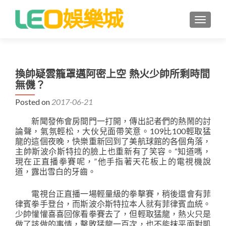
TOGGLE
換帥疑雲籠罩邁阿密上空 熱火少帥所剩時間
無僟？
Posted on
2017-06-21
新聞發佈會房間門一打開，傳出記者們的熱鬧的討
論聲，氣氛輕松，大伙兒面帶笑意。109比100輕取猛
龍的這個夜晚，快樂重新回到了美航球館的各個角落，
主帥斯波尒斯特拉的臉上也重新有了笑容。“知道嗎，
現在正直播拳賽呢，”他手指著天花板上的電視機說
道，露出雪白的牙齒。
電視台正直播一場輕量級的拳擊賽，稍後還會有菲
律賓拳手登台，而斯波尒斯特拉本人就有菲律賓血統。
少帥懽懽喜喜回傢看拳賽去了，但輕取猛龍，熱火只是
做了該做的事情，擊敗猛龍一百次，也不能抹平面對凱