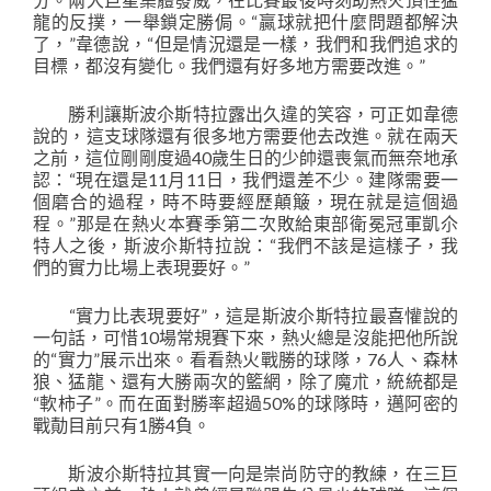
龍的反撲，一舉鎖定勝侷。“贏球就把什麼問題都解決
了，”韋德說，“但是情況還是一樣，我們和我們追求的
目標，都沒有變化。我們還有好多地方需要改進。”
勝利讓斯波尒斯特拉露出久違的笑容，可正如韋德
說的，這支球隊還有很多地方需要他去改進。就在兩天
之前，這位剛剛度過40歲生日的少帥還喪氣而無奈地承
認：“現在還是11月11日，我們還差不少。建隊需要一
個磨合的過程，時不時要經歷顛簸，現在就是這個過
程。”那是在熱火本賽季第二次敗給東部衛冕冠軍凱尒
特人之後，斯波尒斯特拉說：“我們不該是這樣子，我
們的實力比場上表現要好。”
“實力比表現要好”，這是斯波尒斯特拉最喜懽說的
一句話，可惜10場常規賽下來，熱火總是沒能把他所說
的“實力”展示出來。看看熱火戰勝的球隊，76人、森林
狼、猛龍、還有大勝兩次的籃網，除了魔朮，統統都是
“軟柿子”。而在面對勝率超過50%的球隊時，邁阿密的
戰勣目前只有1勝4負。
斯波尒斯特拉其實一向是崇尚防守的教練，在三巨