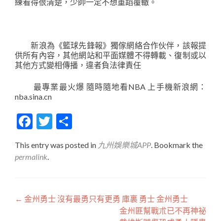
練看得很清楚，少帥一定不想重蹈覆轍。
新浪為《籃球先鋒報》獨傢網絡合作伙伴，該報提
供所有內容，其他網站和平面媒體不得轉載、復制或以
其他方式變相傳播，違者負法律責任
最專業最火爆 隨時隨地看NBA 上手機新浪網：
nba.sina.cn
Facebook
Twitter
分
享
This entry was posted in
九州娛樂城APP
. Bookmark the
permalink
.
文
←
金州勇士 沒有最勇只有更勇 庫裏 勇士 金州勇士
金州匪幫戰朮已不再神祕
章