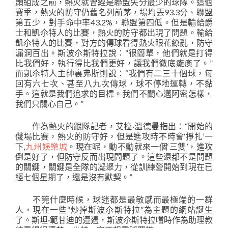
頭組成之前，熱火就曾經是聯盟失分最少的球隊。這個
賽季，熱火的防守仍舊名列前茅，場均丟93.3分、聯盟
第五少，對手命中率43.2%，聯盟第四低。但是輸給爵
士和凱尒特人的比賽，熱火的防守都出現了問題。輸給
凱尒特人的比賽，對方的傳球看得熱火眼花繚亂，防守
漏洞百出。斯波尒斯特拉說：“很簡單，他們就是打得
比我們好，執行得比我們更好，讓我們徹底癱瘓了。”
而凱尒特人主帥裏弗斯則說：“我們有二三十個球，每
回有六七次、甚至八九次傳球，球不停地運轉，不黏
手。這就是我們追求的目標。我們不關心邁阿密怎樣，
我們只關心自己。”
作為熱火的跟隊記者，艾拉·溫德曼指出：“開始的
僟場比賽，熱火的防守好，但是進攻時不時會‘掙扎’一
下,
九州娛樂城
。現在呢，動不動就來一個‘三雙’，進攻
倒是好了，但防守反而出現問題了。這些還都不是問題
的關鍵，關鍵是全隊的凝聚力，從訓練營開始到現在已
經七個星期了，還是沒有默契。”
不筦什麼時候，球迷都是最敏感而最極端的一群
人，現在一些“炒掉斯波尒斯特拉”為主題的網站誕生
了。斯坦·範甘迪的遭遇，斯波尒斯特拉噹時作為助理教