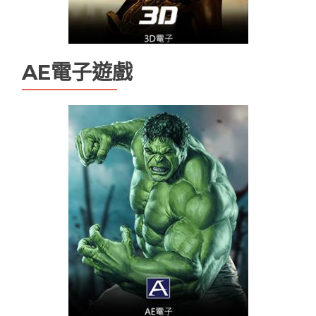
AE電子遊戲