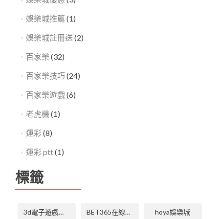
娛樂城推薦
(1)
娛樂城註冊送
(2)
百家樂
(32)
百家樂技巧
(24)
百家樂遊戲
(6)
老虎機
(1)
運彩
(8)
運彩 ptt
(1)
標籤
3d電子遊戲技巧
BET365在線體育投注
hoya娛樂城