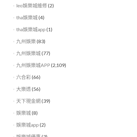
leo娛樂城維修
(2)
tha娛樂城
(4)
tha娛樂城app
(1)
九州娛樂
(83)
九州娛樂城
(77)
九州娛樂城APP
(2,109)
六合彩
(66)
大樂透
(56)
天下現金網
(39)
娛樂城
(8)
娛樂城app
(2)
娛樂城優惠
(3)