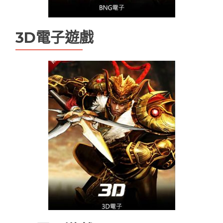
娛樂城註冊送
娛樂城詐騙
手機娛樂城推薦
現金版娛樂城
現金版違法嗎
百家樂
3D電子遊戲
百家樂技巧
百家樂機率
百家樂試玩
百家樂路單
百家樂遊戲
線上娛樂城換現金
電子老虎機遊戲推薦
魔龍傳奇打法
魔龍傳奇技巧ptt