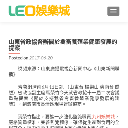
TOGGLE
山東省政協督辦關於禽畜養殖業健康發展的
提案
Posted on
2017-06-20
視頻來源：山東廣播電視台新聞中心《山東新聞聯
播》
齊魯網濟南6月11日訊 （山東台 楊樂山 濟南台 喬
然）省政協副主席焉榮竹今天就省政協十一屆二次會議
重點提案《關於支持我省禽畜養殖業健康發展的建
議》，到濟南市長清區現場督辦協商。
焉榮竹指出，要進一步強化監筦職責,
九州娛樂城
，
嚴格質量標准，完善監筦體係，確保從生產到食用的全
程安全，讓中低收入群體喝上放心奶吃上放心肉。