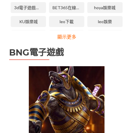
3d電子遊戲技巧
BET365在線體育投注
hoya娛樂城
KU娛樂城
leo下載
leo娛樂
LEO娛樂城
LEO娛樂城下載
LEO娛樂城手機版APP
顯示更多
leo娛樂城維修
tha 3d電子
tha天下
BNG電子遊戲
tha娛樂城
tha娛樂城app
TU娛樂城
TU無法登入
USDT娛樂城
九州娛樂
九州娛樂
九州娛樂leo
九州娛樂 九州娛樂城 未分類
九州娛樂城
九州現金版
優塔娛樂城
優塔娛樂城無法登入
天下現金網
娛樂城