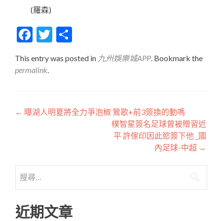
(羅森)
Facebook
Twitter
分
享
This entry was posted in
九州娛樂城APP
. Bookmark the
permalink
.
文
←
曝湖人明夏將全力爭泡椒 鶯歌+前3簽換的動嗎
樸智星簽名足球曾被贈習近
章
平 許傢印因此慾簽下他 _國
導
內足球-中超
→
覽
搜
尋
關
鍵
近期文章
字: