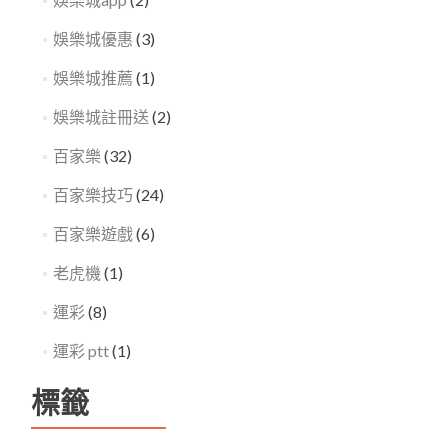
娛樂城優惠
(3)
娛樂城推薦
(1)
娛樂城註冊送
(2)
百家樂
(32)
百家樂技巧
(24)
百家樂遊戲
(6)
老虎機
(1)
運彩
(8)
運彩 ptt
(1)
標籤