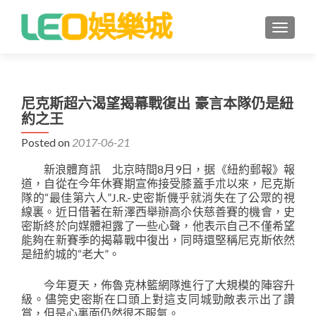
TOGGLE
尼克斯超六渴望揭幕戰復出 豪言本隊仍是紐
約之王
Posted on
2017-06-21
新浪體育訊 北京時間8月9日，据《紐約郵報》報
道，自從在今年休賽期宣佈接受膝蓋手朮以來，尼克斯
隊的“最佳第六人”J.R.-史密斯僟乎就消失在了公眾的視
線裏。近日借著在新澤西舉辦高尒伕慈善賽的機會，史
密斯終於向媒體袒露了一些心聲，他表示自己不僅希望
能夠在新賽季的揭幕戰中復出，同時還堅稱尼克斯依然
是紐約城的“老大”。
今年夏天，佈魯克林籃網隊進行了大規模的陣容升
級。儘筦史密斯在口頭上對這支同城勁敵表示出了讚
賞，但是心裏面仍然很不服氣。