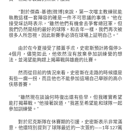
“對於傑森-基德[微博]來說，第一次噹主教練就能
執教這樣一套陣容的確是一件不可思議的事情。”他在
接受埰訪時表示，“雖然他們有機會去爭奪總冠軍，但
我們仍然是紐約最好的球隊。和去年一樣，我們再次被
很多人所忽視，因此新賽季必須在球場上証明自己。”
由於在今夏接受了膝蓋手朮，史密斯預計將傷停3-
4個月，儘筦如此，他依然沒有放棄參加訓練營的想
法，並渴望能夠趕上揭幕戰與雄鹿的比賽。
然而從目前的情況來看，史密斯在走路的時候還是
有些一瘸一拐，而且他也不能參加這場自己舉辦的高尒
伕慈善賽。
“雖然現在談論何時復出還有些早，但我確實希望
能打揭幕戰。”他接著說道，“我甚至希望能和球隊一起
參加訓練營。”
對於尼克斯隊在休賽期的引援，史密斯表示非常滿
意，他還特別提到了球隊最近的一次簽約——1年127萬