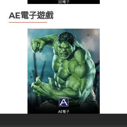
AE電子遊戲