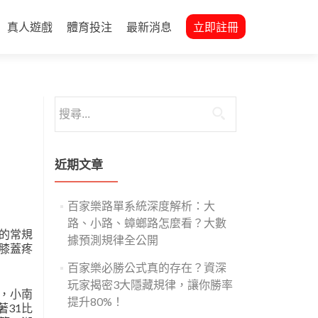
真人遊戲
體育投注
最新消息
立即註冊
搜
尋
關
鍵
近期文章
字:
百家樂路單系統深度解析：大
路、小路、蟑螂路怎麼看？大數
的常規
據預測規律全公開
膝蓋疼
百家樂必勝公式真的存在？資深
玩家揭密3大隱藏規律，讓你勝率
，小南
提升80%！
31比