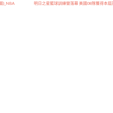
)_NBA
明日之星籃球訓練營落幕 美國08隊獲得本