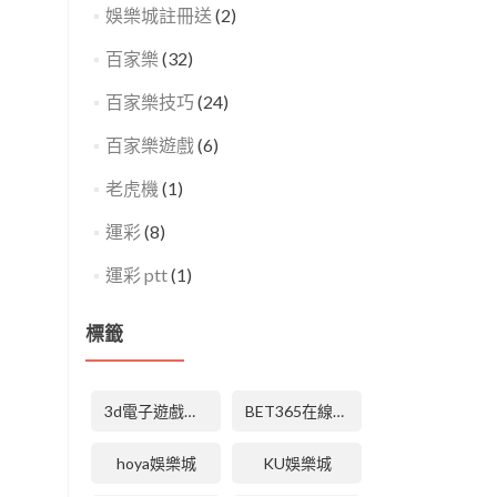
娛樂城註冊送
(2)
百家樂
(32)
百家樂技巧
(24)
百家樂遊戲
(6)
老虎機
(1)
運彩
(8)
運彩 ptt
(1)
標籤
3d電子遊戲技巧
BET365在線體育投注
hoya娛樂城
KU娛樂城