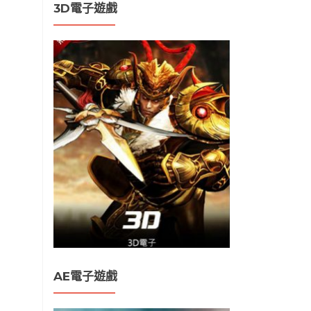
3D電子遊戲
優塔娛樂城無法登入
天下現金網
娛樂城
娛樂城app
娛樂城優惠
娛樂城排行
娛樂城註冊送
娛樂城詐騙
手機娛樂城推薦
現金版娛樂城
現金版違法嗎
百家樂
百家樂技巧
百家樂機率
百家樂試玩
百家樂路單
AE電子遊戲
百家樂遊戲
線上娛樂城換現金